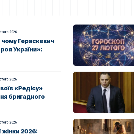
и
ютого 2026
і чому Гераскевич
роя України»:
ютого 2026
воїв «Редісу»
ня бригадного
ютого 2026
 жінки 2026: