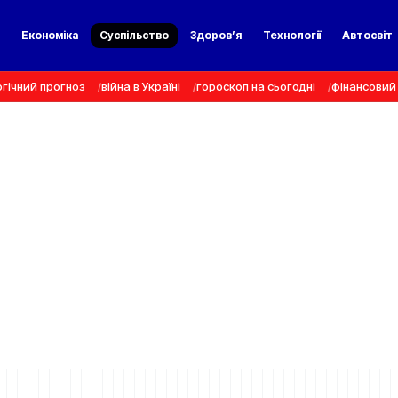
а
Економіка
Суспільство
Здоров’я
Технології
Автосвіт
гічний прогноз
війна в Україні
гороскоп на сьогодні
фінансовий