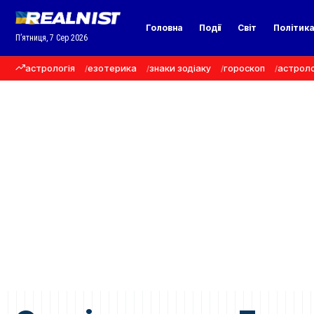
Головна
Події
Світ
Політик
П’ятниця, 7 Сер 2026
астрологія
езотерика
знаки зодіаку
гороскоп
астроло