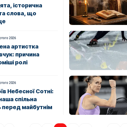
ята, історична
та слова, що
це
ютого 2026
ена артистка
вчук: причина
оміші ролі
ютого 2026
їв Небесної Сотні:
наша спільна
ь перед майбутнім