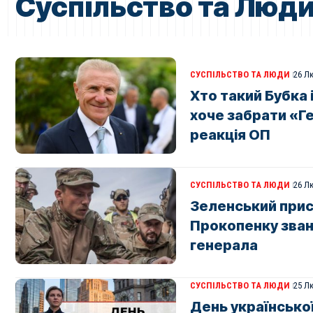
Суспільство та Люд
СУСПІЛЬСТВО ТА ЛЮДИ
26 Л
Хто такий Бубка 
хоче забрати «Ге
реакція ОП
СУСПІЛЬСТВО ТА ЛЮДИ
26 Л
Зеленський прис
Прокопенку зван
генерала
СУСПІЛЬСТВО ТА ЛЮДИ
25 Л
День української