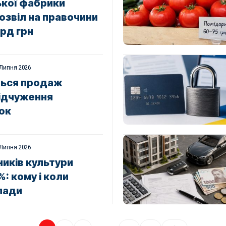
ької фабрики
озвіл на правочини
рд грн
 Липня 2026
ться продаж
відчуження
ок
 Липня 2026
ників культури
: кому і коли
лади