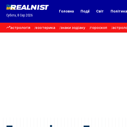
Головна
Події
Світ
Політик
Субота, 8 Сер 2026
астрологія
езотерика
знаки зодіаку
гороскоп
астроло