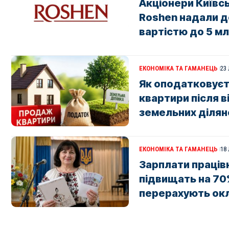
Акціонери Київс
Roshen надали д
вартістю до 5 мл
ЕКОНОМІКА ТА ГАМАНЕЦЬ
23
Як оподатковує
квартири після 
земельних ділян
ЕКОНОМІКА ТА ГАМАНЕЦЬ
18
Зарплати праців
підвищать на 70%
перерахують ок