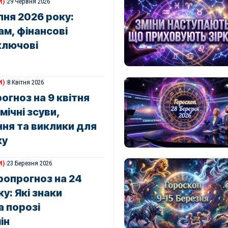
И)
29 Червня 2026
пня 2026 року:
ам, фінансові
ключові
И)
8 Квітня 2026
огноз на 9 квітня
мічні зсуви,
ння та виклики для
ку
И)
23 Березня 2026
ропрогноз на 24
у: Які знаки
а порозі
ін