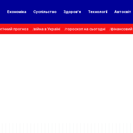
а
Економіка
Суспільство
Здоров’я
Технології
Автосвіт
гічний прогноз
війна в Україні
гороскоп на сьогодні
фінансовий