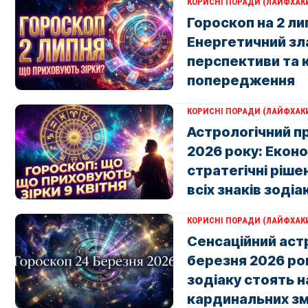
КОРИСНІ ПОРАДИ (ЛАЙФХАК
Гороскоп на 2 ли
Енергетичний зл
перспективи та 
попередження
КОРИСНІ ПОРАДИ (ЛАЙФХАК
Астрологічний пр
2026 року: Еконо
стратегічні ріше
всіх знаків зодіа
КОРИСНІ ПОРАДИ (ЛАЙФХАК
Сенсаційний аст
березня 2026 рок
зодіаку стоять н
кардинальних зм