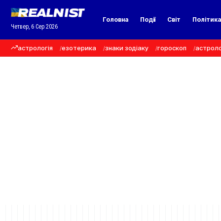
Головна
Події
Світ
Політик
Четвер, 6 Сер 2026
астрологія
езотерика
знаки зодіаку
гороскоп
астроло