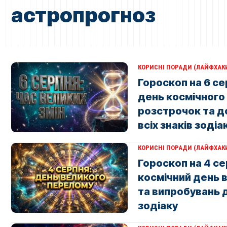
астропрогноз
КОРИСНІ ПОРАДИ (ЛАЙФХАК
Гороскоп на 6 се
день космічного
розстрочок та д
всіх знаків зодіа
КОРИСНІ ПОРАДИ (ЛАЙФХАК
Гороскоп на 4 се
космічний день 
та випробувань д
зодіаку