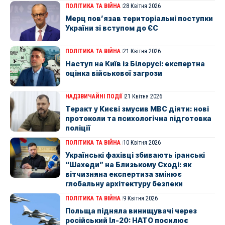
ПОЛІТИКА ТА ВІЙНА
28 Квітня 2026
Мерц пов’язав територіальні поступки
України зі вступом до ЄС
ПОЛІТИКА ТА ВІЙНА
21 Квітня 2026
Наступ на Київ із Білорусі: експертна
оцінка військової загрози
НАДЗВИЧАЙНІ ПОДІЇ
21 Квітня 2026
Теракт у Києві змусив МВС діяти: нові
протоколи та психологічна підготовка
поліції
ПОЛІТИКА ТА ВІЙНА
10 Квітня 2026
Українські фахівці збивають іранські
“Шахеди” на Близькому Сході: як
вітчизняна експертиза змінює
глобальну архітектуру безпеки
ПОЛІТИКА ТА ВІЙНА
9 Квітня 2026
Польща підняла винищувачі через
російський Іл-20: НАТО посилює