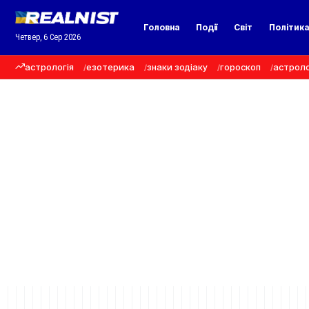
Головна
Події
Світ
Політик
Четвер, 6 Сер 2026
астрологія
езотерика
знаки зодіаку
гороскоп
астроло