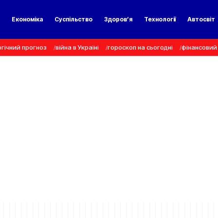
а
Економіка
Суспільство
Здоров’я
Технології
Автосвіт
гічний прогноз
війна в Україні
гороскоп на сьогодні
фінансовий