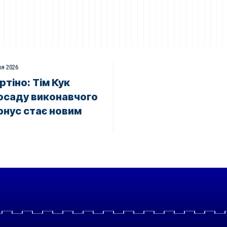
ня 2026
ртіно: Тім Кук
осаду виконавчого
рнус стає новим