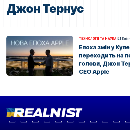
Джон Тернус
ТЕХНОЛОГІЇ ТА НАУКА
21 Квіт
Епоха змін у Купе
переходить на п
голови, Джон Те
CEO Apple