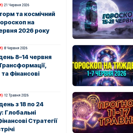
И)
21 Червня 2026
торм та космічний
гороскоп на
ервня 2026 року
И)
8 Червня 2026
день 8–14 червня
 Трансформації,
 та Фінансові
И)
12 Травня 2026
ень з 18 по 24
: Глобальні
інансові Стратегії
трічі