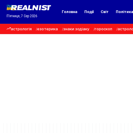
Головна
Події
Світ
Політик
П’ятниця, 7 Сер 2026
астрологія
езотерика
знаки зодіаку
гороскоп
астроло