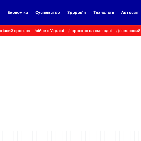
а
Економіка
Суспільство
Здоров’я
Технології
Автосвіт
гічний прогноз
війна в Україні
гороскоп на сьогодні
фінансовий