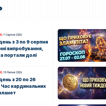
ь
И)
1 Серпня 2026
ень з 3 по 9 серпня
чні випробування,
та портали долі
И)
19 Липня 2026
ень з 20 по 26
: Час кардинальних
 планет