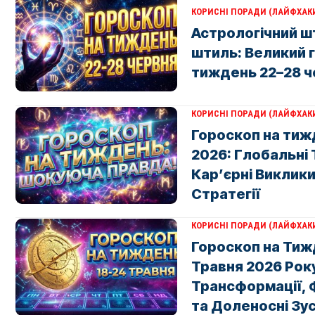
КОРИСНІ ПОРАДИ (ЛАЙФХАК
Астрологічний ш
штиль: Великий 
тиждень 22–28 ч
КОРИСНІ ПОРАДИ (ЛАЙФХАК
Гороскоп на тиж
2026: Глобальні
Кар’єрні Виклики
Стратегії
КОРИСНІ ПОРАДИ (ЛАЙФХАК
Гороскоп на Тижд
Травня 2026 Року
Трансформації, Ф
та Доленосні Зус