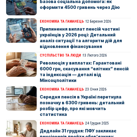
Базова соціальна допомога: як
оформити 4500 гривень через Дію
ЕКОНОМІКА ТА ГАМАНЕЦЬ
12 Березня 2026
Припинення виплат пенсій частині
українців у 2026 році: Детальний
аналіз ситуації та алгоритм дій для
відновлення фінансування
СУСПІЛЬСТВО ТА ЛЮДИ
13 Лютого 2026
Революція у виплатах: Гарантовані
6000 грн, скасування “елітних” пенсій
та індексація — деталі від
Мінсоцполітики
ЕКОНОМІКА ТА ГАМАНЕЦЬ
23 Січня 2026
Середня пенсія в Україні перетнула
позначку в 6300 гривень: детальний
розбір цифр, про які мовчить
статистика
ЕКОНОМІКА ТА ГАМАНЕЦЬ
24 Грудня 2025
Дедлайн 31 грудня: ПФУ закликає
пенсіонерів пройти обов’язкову