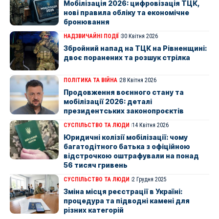
Мобілізація 2026: цифровізація ТЦК,
нові правила обліку та економічне
бронювання
НАДЗВИЧАЙНІ ПОДІЇ
30 Квітня 2026
Збройний напад на ТЦК на Рівненщині:
двоє поранених та розшук стрілка
ПОЛІТИКА ТА ВІЙНА
28 Квітня 2026
Продовження воєнного стану та
мобілізації 2026: деталі
президентських законопроєктів
СУСПІЛЬСТВО ТА ЛЮДИ
14 Квітня 2026
Юридичні колізії мобілізації: чому
багатодітного батька з офіційною
відстрочкою оштрафували на понад
56 тисяч гривень
СУСПІЛЬСТВО ТА ЛЮДИ
2 Грудня 2025
Зміна місця реєстрації в Україні:
процедура та підводні камені для
різних категорій