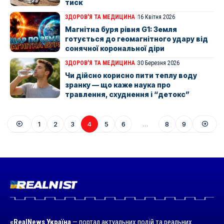
тиск
ЗДОРОВ'Я ТА МЕДИЦИНА
16 Квітня 2026
Магнітна буря рівня G1: Земля
готується до геомагнітного удару від
сонячної корональної діри
ЗДОРОВ'Я ТА МЕДИЦИНА
30 Березня 2026
Чи дійсно корисно пити теплу воду
зранку — що каже наука про
травлення, схуднення і “детокс”
1
2
3
4
5
6
…
8
9
«RealNews Україна
— портал актуальних подій та реальних