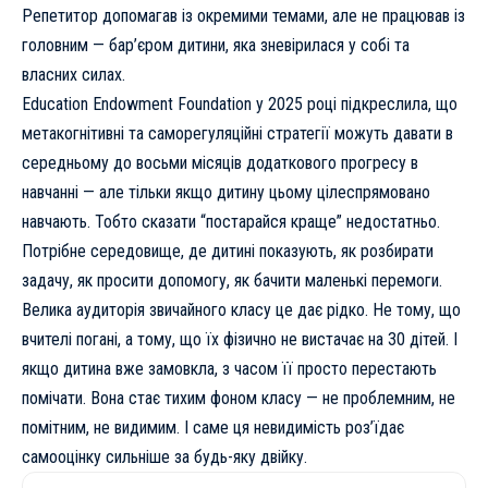
Репетитор допомагав із окремими темами, але не працював із
головним — бар’єром дитини, яка зневірилася у собі та
власних силах.
Education Endowment Foundation у 2025 році підкреслила, що
метакогнітивні та саморегуляційні стратегії можуть давати в
середньому до восьми місяців додаткового прогресу в
навчанні — але тільки якщо дитину цьому цілеспрямовано
навчають. Тобто сказати “постарайся краще” недостатньо.
Потрібне середовище, де дитині показують, як розбирати
задачу, як просити допомогу, як бачити маленькі перемоги.
Велика аудиторія звичайного класу це дає рідко. Не тому, що
вчителі погані, а тому, що їх фізично не вистачає на 30 дітей. І
якщо дитина вже замовкла, з часом її просто перестають
помічати. Вона стає тихим фоном класу — не проблемним, не
помітним, не видимим. І саме ця невидимість роз’їдає
самооцінку сильніше за будь-яку двійку.