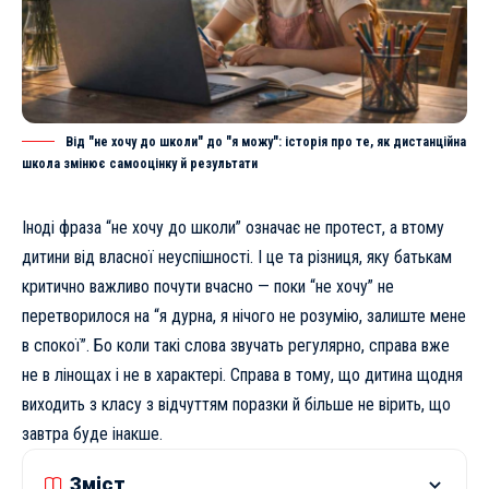
Від "не хочу до школи" до "я можу": історія про те, як дистанційна
школа змінює самооцінку й результати
Іноді фраза “не хочу до школи” означає не протест, а втому
дитини від власної неуспішності. І це та різниця, яку батькам
критично важливо почути вчасно — поки “не хочу” не
перетворилося на “я дурна, я нічого не розумію, залиште мене
в спокої”. Бо коли такі слова звучать регулярно, справа вже
не в лінощах і не в характері. Справа в тому, що дитина щодня
виходить з класу з відчуттям поразки й більше не вірить, що
завтра буде інакше.
Зміст