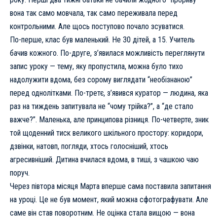
вона так само мовчала, так само переживала перед
контрольними. Але щось поступово почало зсуватися.
По-перше, клас був маленький. Не 30 дітей, а 15. Учитель
бачив кожного. По-друге, з’явилася можливість переглянути
запис уроку — тему, яку пропустила, можна було тихо
надолужити вдома, без сорому виглядати “необізнаною”
перед однолітками. По-третє, з’явився куратор — людина, яка
раз на тиждень запитувала не “чому трійка?”, а “де стало
важче?”. Маленька, але принципова різниця. По-четверте, зник
той щоденний тиск великого шкільного простору: коридори,
дзвінки, натовп, погляди, хтось голосніший, хтось
агресивніший. Дитина вчилася вдома, в тиші, з чашкою чаю
поруч.
Через півтора місяця Марта вперше сама поставила запитання
на уроці. Це не був момент, який можна сфотографувати. Але
саме він став поворотним. Не оцінка стала вищою — вона