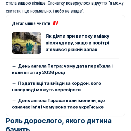
стала вищою пізніше. Спочатку повернулося відчуття “я можу
спитати, і це нормально, і небо не впаде”.
Детальніше Читати
Як діяти при витоку аміаку
після удару, якщо в повітрі
з’явився різкий запах
День ангела Петра: чому дата переїхала і
коли вітати у 2026 році
Податківці та виїзди за кордон: кого
насправді можуть перевіряти
День ангела Тараса: коли іменини, що
означає ім’я і чому воно таке українське
Роль дорослого, якого дитина
бачить