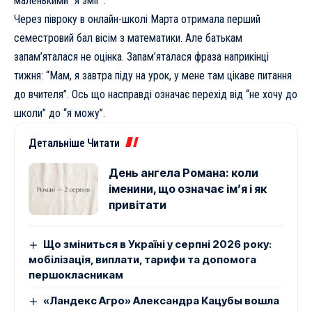
маленькими “я зміг”.
Через півроку в
онлайн-школі
Марта отримала перший
семестровий бал вісім з математики. Але батькам
запам’яталася не оцінка. Запам’яталася фраза наприкінці
тижня: “Мам, я завтра піду на урок, у мене там цікаве питання
до вчителя”. Ось що насправді означає перехід від “не хочу до
школи” до “я можу”.
Детальніше Читати
День ангела Романа: коли
іменини, що означає ім’я і як
привітати
Що зміниться в Україні у серпні 2026 року:
мобілізація, виплати, тарифи та допомога
першокласникам
«Ландекс Агро» Александра Кацубы вошла