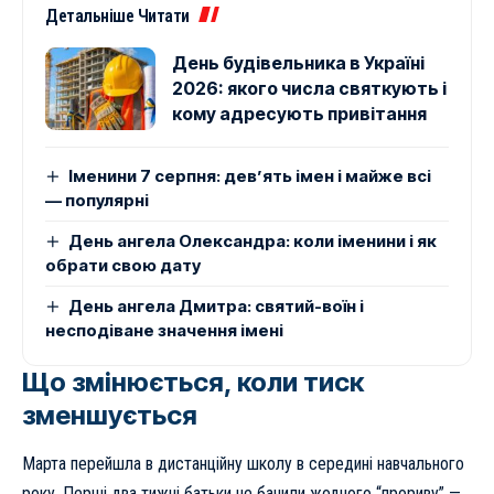
Детальніше Читати
День будівельника в Україні
2026: якого числа святкують і
кому адресують привітання
Іменини 7 серпня: дев’ять імен і майже всі
— популярні
День ангела Олександра: коли іменини і як
обрати свою дату
День ангела Дмитра: святий-воїн і
несподіване значення імені
Що змінюється, коли тиск
зменшується
Марта перейшла в дистанційну школу в середині навчального
року. Перші два тижні батьки не бачили жодного “прориву” —