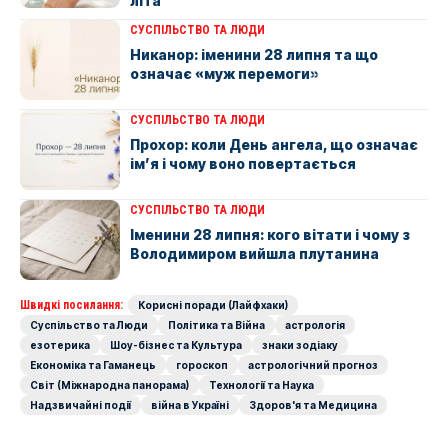
літа
СУСПІЛЬСТВО ТА ЛЮДИ
Никанор: іменини 28 липня та що
означає «муж перемоги»
СУСПІЛЬСТВО ТА ЛЮДИ
Прохор: коли День ангела, що означає
ім’я і чому воно повертається
СУСПІЛЬСТВО ТА ЛЮДИ
Іменини 28 липня: кого вітати і чому з
Володимиром вийшла плутанина
Швидкі посилання:
Корисні поради (Лайфхаки)
Суспільство та Люди
Політика та Війна
астрологія
езотерика
Шоу-бізнес та Культура
знаки зодіаку
Економіка та Гаманець
гороскоп
астрологічний прогноз
Світ (Міжнародна панорама)
Технології та Наука
Надзвичайні події
війна в Україні
Здоров'я та Медицина