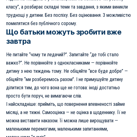
класу”, а розбирає складні теми та завдання, з якими виникли
труднощі у дитини. Без поспіху. Без оцінювання. З можливістю
помилятися без публічного сорому.
Що батьки можуть зробити вже
завтра
Не питайте “чому ти ледачий?”. Запитайте “де тобі стало
важко?”. Не порівнюйте з однокласниками — порівнюйте
дитину з нею тиждень тому. Не обіцяйте “все буде добре” —
обіцяйте “ми розберемось разом”. І не примушуйте дитину
ділитися тим, до чого вона ще не готова: іноді достатньо
просто бути поруч, не вимагаючи слів.
І найскладніше: прийміть, що повернення впевненості займе
місяці, а не тижні. Самооцінка — не оцінка в щоденнику. Її не
можна виставити наказом. Її можна лише вирощувати —
маленькими перемогами, маленькими запитаннями,