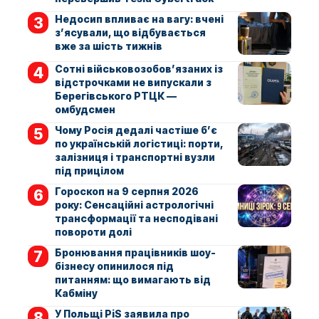
Недосип впливає на вагу: вчені
з’ясували, що відбувається
вже за шість тижнів
Сотні військовозобов’язаних із
відстрочками не випускали з
Берегівського РТЦК —
омбудсмен
Чому Росія дедалі частіше б’є
по українській логістиці: порти,
залізниця і транспортні вузли
під прицілом
Гороскоп на 9 серпня 2026
року: Сенсаційні астрологічні
трансформації та несподівані
повороти долі
Бронювання працівників шоу-
бізнесу опинилося під
питанням: що вимагають від
Кабміну
У Польщі PiS заявила про