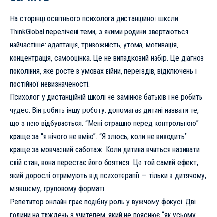
На сторінці освітнього психолога
дистанційної школи
ThinkGlobal перелічені теми, з якими родини звертаються
найчастіше: адаптація, тривожність, утома, мотивація,
концентрація, самооцінка. Це не випадковий набір. Це діагноз
покоління, яке росте в умовах війни, переїздів, відключень і
постійної невизначеності.
Психолог у дистанційній школі не замінює батьків і не робить
чудес. Він робить іншу роботу: допомагає дитині назвати те,
що з нею відбувається. “Мені страшно перед контрольною”
краще за “я нічого не вмію”. “Я злюсь, коли не виходить”
краще за мовчазний саботаж. Коли дитина вчиться називати
свій стан, вона перестає його боятися. Це той самий ефект,
який дорослі отримують від психотерапії — тільки в дитячому,
м’якшому, груповому форматі.
Репетитор онлайн
грає подібну роль у вужчому фокусі. Дві
години на тиждень з учителем, який не пояснює “як усьому