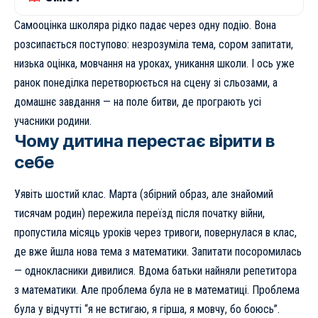
Самооцінка школяра рідко падає через одну подію. Вона
розсипається поступово: незрозуміла тема, сором запитати,
низька оцінка, мовчання на уроках, уникання школи. І ось уже
ранок понеділка перетворюється на сцену зі сльозами, а
домашнє завдання — на поле битви, де програють усі
учасники родини.
Чому дитина перестає вірити в
себе
Уявіть шостий клас. Марта (збірний образ, але знайомий
тисячам родин) пережила переїзд після початку війни,
пропустила місяць уроків через тривоги, повернулася в клас,
де вже йшла нова тема з математики. Запитати посоромилась
— однокласники дивилися. Вдома батьки найняли репетитора
з математики. Але проблема була не в математиці. Проблема
була у відчутті “я не встигаю, я гірша, я мовчу, бо боюсь”.