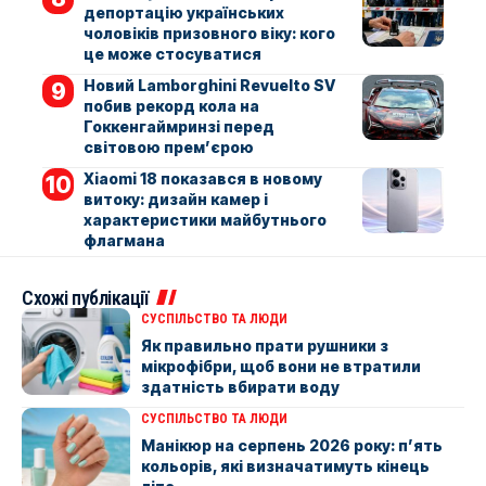
депортацію українських
чоловіків призовного віку: кого
це може стосуватися
Новий Lamborghini Revuelto SV
побив рекорд кола на
Гоккенгаймринзі перед
світовою прем’єрою
Xiaomi 18 показався в новому
витоку: дизайн камер і
характеристики майбутнього
флагмана
Схожі публікації
СУСПІЛЬСТВО ТА ЛЮДИ
Як правильно прати рушники з
мікрофібри, щоб вони не втратили
здатність вбирати воду
СУСПІЛЬСТВО ТА ЛЮДИ
Манікюр на серпень 2026 року: п’ять
кольорів, які визначатимуть кінець