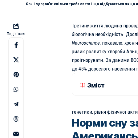
Сон і здоров'я: скільки треба спати і що відбувається якщо
Третину життя людина проводи
біологічна необхідність. Дос
Поділіться
Neuroscience
, показало: хрон
ризик розвитку хвороби Альц
проігнорувати. За даними
ВО
до 45% дорослого населення 
Зміст
генетики, рівня фізичної акти
Норми сну з
Американськ