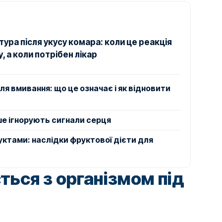
ура після укусу комара: коли це реакція
, а коли потрібен лікар
ля вмивання: що це означає і як відновити
ше ігнорують сигнали серця
ктами: наслідки фруктової дієти для
ться з організмом під