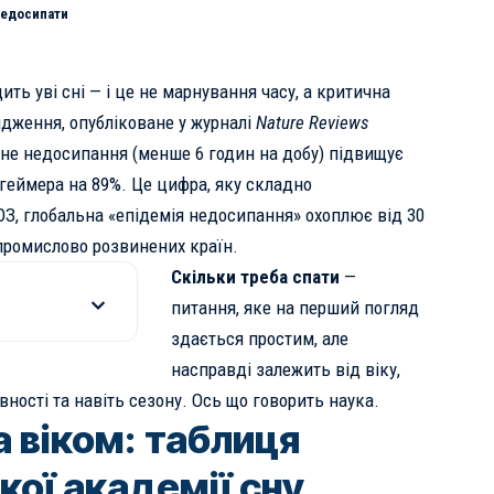
 недосипати
ть уві сні — і це не марнування часу, а критична
лідження, опубліковане у журналі
Nature Reviews
ічне недосипання (менше 6 годин на добу) підвищує
геймера на 89%. Це цифра, яку складно
ОЗ
, глобальна «епідемія недосипання» охоплює від 30
промислово розвинених країн.
Скільки треба спати
—
питання, яке на перший погляд
здається простим, але
насправді залежить від віку,
вності та навіть сезону. Ось що говорить наука.
а віком: таблиця
ої академії сну