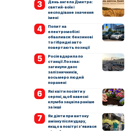
День ангела Дмитра:
святий-воїн і
несподіване значення
імені
Попит на
електромобілі
обвалився: бензинові
та гібридні авто
повертають позиції
Росія вдарила по
станції Лозова:
загинули двоє
залізничників,
восьмеро людей
поранені
Які квіти посіяти у
серпні, щоб навесні
клумба зацвіла раніше
за інші
Як діяти при витоку
аміаку після удару,
якщо в повітрі з’явився