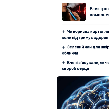
Електрон
компонен
Чи корисна картопля
коли підтримує здоров
Зелений чай для шкір
обличчя
Вчені з’ясували, як 
хвороб серця