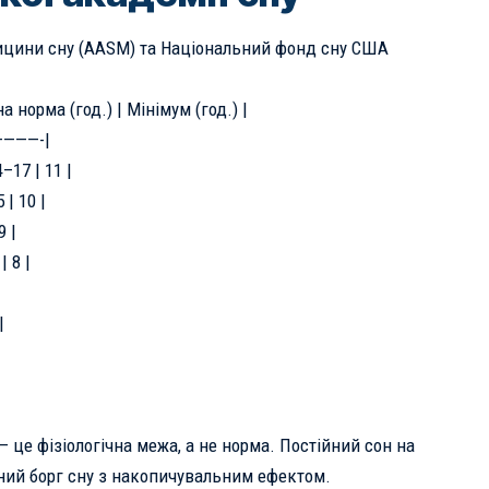
цини сну (AASM) та Національний фонд сну США
 норма (год.) | Мінімум (год.) |
———-|
–17 | 11 |
 | 10 |
9 |
| 8 |
|
— це фізіологічна межа, а не норма. Постійний сон на
чний борг сну з накопичувальним ефектом.