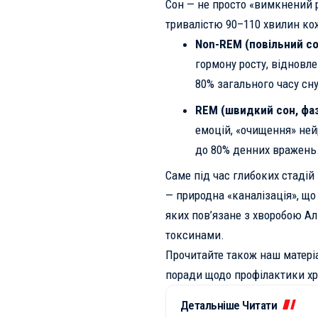
Сон — не просто «вимкнений 
тривалістю 90–110 хвилин ко
Non-REM (повільний со
гормону росту, відновле
80% загального часу сну
REM (швидкий сон, фа
емоцій, «очищення» ней
до 80% денних вражень
Саме під час глибоких стаді
— природна «каналізація», що
яких пов’язане з хворобою А
токсинами.
Прочитайте також наш матері
поради щодо профілактики хр
Детальніше Читати