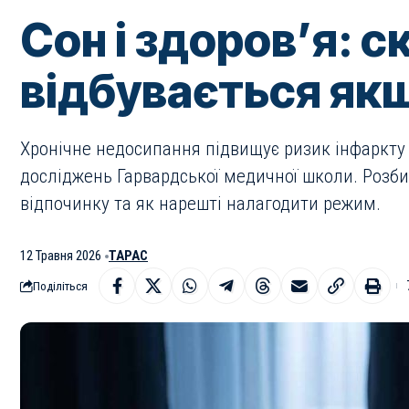
Сон і здоров’я: с
відбувається як
Хронічне недосипання підвищує ризик інфаркту н
досліджень Гарвардської медичної школи. Розбир
відпочинку та як нарешті налагодити режим.
12 Травня 2026
ТАРАС
Поділіться