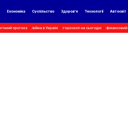
а
Економіка
Суспільство
Здоров’я
Технології
Автосвіт
гічний прогноз
війна в Україні
гороскоп на сьогодні
фінансовий