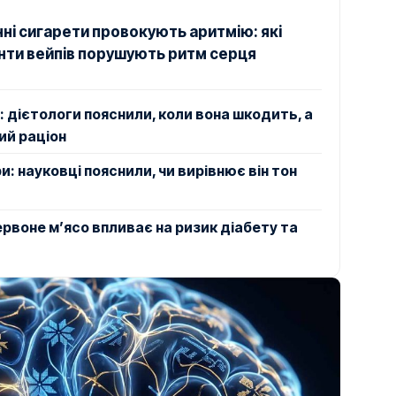
ні сигарети провокують аритмію: які
ти вейпів порушують ритм серця
: дієтологи пояснили, коли вона шкодить, а
ий раціон
и: науковці пояснили, чи вирівнює він тон
червоне м’ясо впливає на ризик діабету та