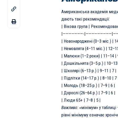
Американська академія меди
дають такі рекомендації:
| Вікова група | Рекомендована
|———————-|—————————|——
| Новонароджені (0–3 міс.) | 14
| Немовлята (4–11 міс.) | 12–15
| Малюки (1–2 роки) | 11–14 | 
| Дошкільнята (3–5 р.) | 10–13 
| Школярі (6–13 р.) | 9–11 | 7 |
| Підлітки (14–17 р.) | 8–10 | 7 
| Молодь (18–25 р.) | 7–9 | 6 |
| Дорослі (26–64 р.) | 7–9 | 6 |
| Люди 65+ | 7–8 | 5 |
Важливо:
«мінімум» у таблиці 
рівні мінімуму означає хроні