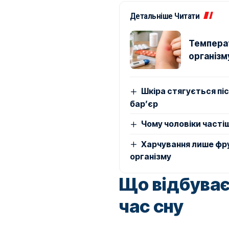
Детальніше Читати
Температ
організму
Шкіра стягується піс
бар’єр
Чому чоловіки часті
Харчування лише фру
організму
Що відбуває
час сну