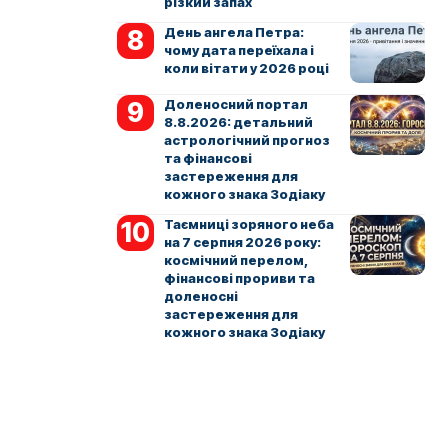
різкий запах
День ангела Петра:
чому дата переїхала і
коли вітати у 2026 році
Доленосний портал
8.8.2026: детальний
астрологічний прогноз
та фінансові
застереження для
кожного знака Зодіаку
Таємниці зоряного неба
на 7 серпня 2026 року:
космічний перелом,
фінансові прориви та
доленосні
застереження для
кожного знака Зодіаку