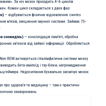
режим». За ніч мозок проходить 4–6 циклів
жен. Кожен цикл складається з двох фаз:
н)
— відбувається фізичне відновлення: синтез
ння м’язів, зміцнення імунної системи. Займає 75–
.
за сновидінь)
— консолідація пам’яті, обробка
ронних зв’язків від зайвої інформації. Обробляється
.
й Non-REM активується
гліалімфатична система
мозку
 виводить бета-амілоїд і тау-білки, нагромадження
льцгеймера. Недосипання буквально засмічує мозок
ал про
здоров’я та медицину
— там є практичні
онічних захворювань.