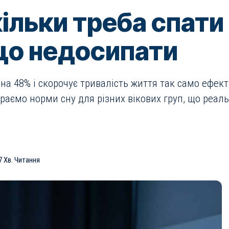
кільки треба спати
що недосипати
а 48% і скорочує тривалість життя так само ефекти
аємо норми сну для різних вікових груп, що реаль
7 Хв. Читання