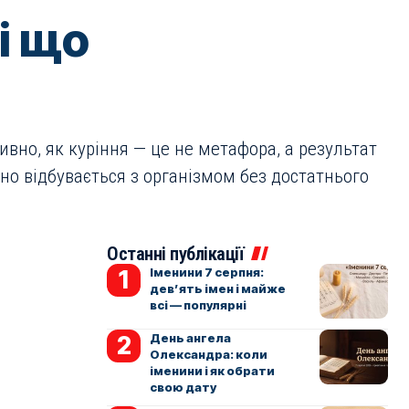
 і що
вно, як куріння — це не метафора, а результат
но відбувається з організмом без достатнього
Останні публікації
Іменини 7 серпня:
дев’ять імен і майже
всі — популярні
День ангела
Олександра: коли
іменини і як обрати
свою дату