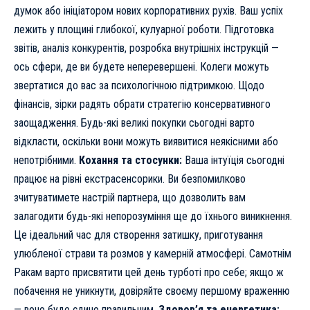
думок або ініціатором нових корпоративних рухів. Ваш успіх
лежить у площині глибокої, кулуарної роботи. Підготовка
звітів, аналіз конкурентів, розробка внутрішніх інструкцій —
ось сфери, де ви будете неперевершені. Колеги можуть
звертатися до вас за психологічною підтримкою. Щодо
фінансів, зірки радять обрати стратегію консервативного
заощадження. Будь-які великі покупки сьогодні варто
відкласти, оскільки вони можуть виявитися неякісними або
непотрібними.
Кохання та стосунки:
Ваша інтуїція сьогодні
працює на рівні екстрасенсорики. Ви безпомилково
зчитуватимете настрій партнера, що дозволить вам
залагодити будь-які непорозуміння ще до їхнього виникнення.
Це ідеальний час для створення затишку, приготування
улюбленої страви та розмов у камерній атмосфері. Самотнім
Ракам варто присвятити цей день турботі про себе; якщо ж
побачення не уникнути, довіряйте своєму першому враженню
— воно буде єдино правильним.
Здоров’я та енергетика: