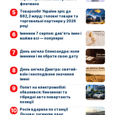
флагмана
Товарообіг України зріс до
$82,2 млрд: головні товари та
торговельні партнери у 2026
році
Іменини 7 серпня: дев’ять імен і
майже всі — популярні
День ангела Олександра: коли
іменини і як обрати свою дату
День ангела Дмитра: святий-
воїн і несподіване значення
імені
Попит на електромобілі
обвалився: бензинові та
гібридні авто повертають
позиції
Росія вдарила по станції
Лозова: загинули двоє