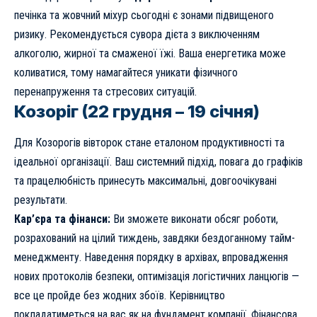
печінка та жовчний міхур сьогодні є зонами підвищеного
ризику. Рекомендується сувора дієта з виключенням
алкоголю, жирної та смаженої їжі. Ваша енергетика може
коливатися, тому намагайтеся уникати фізичного
перенапруження та стресових ситуацій.
Козоріг (22 грудня – 19 січня)
Для Козорогів вівторок стане еталоном продуктивності та
ідеальної організації. Ваш системний підхід, повага до графіків
та працелюбність принесуть максимальні, довгоочікувані
результати.
Кар’єра та фінанси:
Ви зможете виконати обсяг роботи,
розрахований на цілий тиждень, завдяки бездоганному тайм-
менеджменту. Наведення порядку в архівах, впровадження
нових протоколів безпеки, оптимізація логістичних ланцюгів —
все це пройде без жодних збоїв. Керівництво
покладатиметься на вас як на фундамент компанії. Фінансова