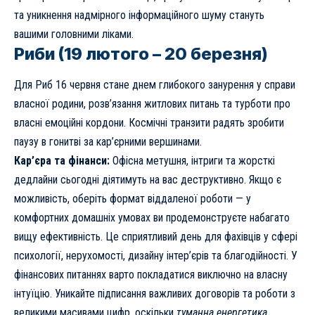
та уникнення надмірного інформаційного шуму стануть
вашими головними ліками.
Риби (19 лютого – 20 березня)
Для Риб 16 червня стане днем глибокого занурення у справи
власної родини, розв’язання житлових питань та турботи про
власні емоційні кордони. Космічні транзити радять зробити
паузу в гонитві за кар’єрними вершинами.
Кар’єра та фінанси:
Офісна метушня, інтриги та жорсткі
дедлайни сьогодні діятимуть на вас деструктивно. Якщо є
можливість, оберіть формат віддаленої роботи — у
комфортних домашніх умовах ви продемонструєте набагато
вищу ефективність. Це сприятливий день для фахівців у сфері
психології, нерухомості, дизайну інтер’єрів та благодійності. У
фінансових питаннях варто покладатися виключно на власну
інтуїцію. Уникайте підписання важливих договорів та роботи з
великими масивами цифр, оскільки
туманна енергетика