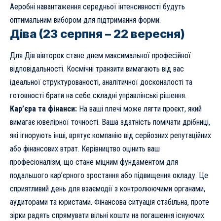
Аеробні навантаження середньої інтенсивності будуть
оптимальним вибором для підтримання форми.
Діва (23 серпня – 22 вересня)
Для Дів вівторок стане днем максимальної професійної
відповідальності. Космічні транзити вимагають від вас
ідеальної структурованості, аналітичної досконалості та
готовності брати на себе складні управлінські рішення.
Кар’єра та фінанси:
На ваші плечі може лягти проєкт, який
вимагає ювелірної точності. Ваша здатність помічати дрібниці,
які ігнорують інші, врятує компанію від серйозних репутаційних
або фінансових втрат. Керівництво оцінить ваш
професіоналізм, що стане міцним фундаментом для
подальшого кар’єрного зростання або підвищення окладу. Це
сприятливий день для взаємодії з контролюючими органами,
аудиторами та юристами. Фінансова ситуація стабільна, проте
зірки радять спрямувати вільні кошти на погашення існуючих