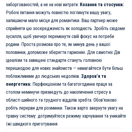
заборгованостей, а не на нові витрати.
Кохання та стосунки:
Робочі питання можуть повністю поглинути вашу увагу,
залишаючи мало місця для романтики. Ваш партнер може
сприйняти цю зосередженість як холодність. Зробіть свідоме
зусилля, щоб увечері перемкнути свій фокус на потреби
родини. Проста розмова про те, як минув день у вашої
половинки, допоможе зберегти гармонію. Для самотніх Дів
ідеалізм та завищені стандарти стануть головною
перешкодою для нових знайомств — намагайтеся бути більш
поблажливими до людських недоліків.
Здоров’я та
енергетика:
Перфекціонізм та багатогодинна праця за
столом неминуче призведуть до накопичення стресу в
області шийного та грудного відділів хребта. Обов’язково
робіть перерви для розминки. Також варто звернути увагу на
травну систему: дотримуйтеся режиму харчування та уникайте
їжі швидкого приготування.