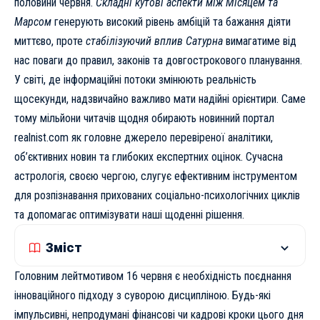
половини червня.
Складні кутові аспекти між Місяцем та
Марсом
генерують високий рівень амбіцій та бажання діяти
миттєво, проте
стабілізуючий вплив Сатурна
вимагатиме від
нас поваги до правил, законів та довгострокового планування.
У світі, де інформаційні потоки змінюють реальність
щосекунди, надзвичайно важливо мати надійні орієнтири. Саме
тому мільйони читачів щодня обирають
новинний портал
realnist.com
як головне джерело перевіреної аналітики,
об’єктивних новин та глибоких експертних оцінок. Сучасна
астрологія, своєю чергою, слугує ефективним інструментом
для розпізнавання прихованих соціально-психологічних циклів
та допомагає оптимізувати наші щоденні рішення.
Зміст
Головним лейтмотивом 16 червня є необхідність поєднання
інноваційного підходу з суворою дисципліною. Будь-які
імпульсивні, непродумані фінансові чи кадрові кроки цього дня