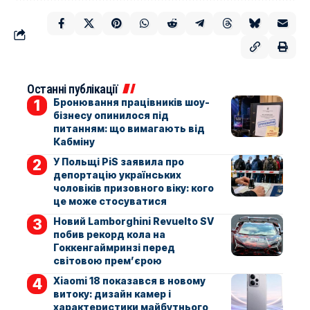
Останні публікації
Бронювання працівників шоу-
бізнесу опинилося під
питанням: що вимагають від
Кабміну
У Польщі PiS заявила про
депортацію українських
чоловіків призовного віку: кого
це може стосуватися
Новий Lamborghini Revuelto SV
побив рекорд кола на
Гоккенгаймринзі перед
світовою прем’єрою
Xiaomi 18 показався в новому
витоку: дизайн камер і
характеристики майбутнього