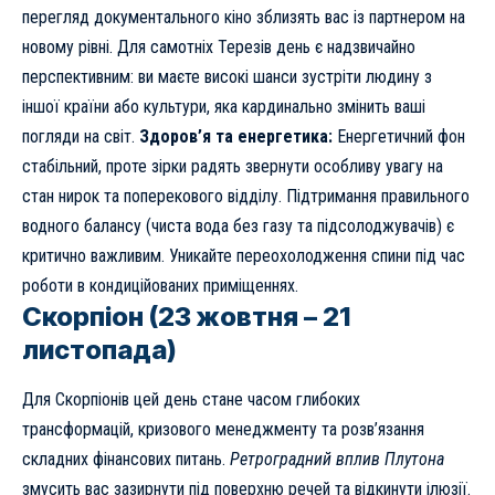
перегляд документального кіно зблизять вас із партнером на
новому рівні. Для самотніх Терезів день є надзвичайно
перспективним: ви маєте високі шанси зустріти людину з
іншої країни або культури, яка кардинально змінить ваші
погляди на світ.
Здоров’я та енергетика:
Енергетичний фон
стабільний, проте зірки радять звернути особливу увагу на
стан нирок та поперекового відділу. Підтримання правильного
водного балансу (чиста вода без газу та підсолоджувачів) є
критично важливим. Уникайте переохолодження спини під час
роботи в кондиційованих приміщеннях.
Скорпіон (23 жовтня – 21
листопада)
Для Скорпіонів цей день стане часом глибоких
трансформацій, кризового менеджменту та розв’язання
складних фінансових питань.
Ретроградний вплив Плутона
змусить вас зазирнути під поверхню речей та відкинути ілюзії.