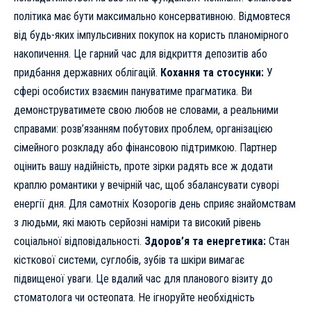
політика має бути максимально консервативною. Відмовтеся
від будь-яких імпульсивних покупок на користь планомірного
накопичення. Це гарний час для відкриття депозитів або
придбання державних облігацій.
Кохання та стосунки:
У
сфері особистих взаємин пануватиме прагматика. Ви
демонструватимете свою любов не словами, а реальними
справами: розв’язанням побутових проблем, організацією
сімейного розкладу або фінансовою підтримкою. Партнер
оцінить вашу надійність, проте зірки радять все ж додати
краплю романтики у вечірній час, щоб збалансувати суворі
енергії дня. Для самотніх Козорогів день сприяє знайомствам
з людьми, які мають серйозні наміри та високий рівень
соціальної відповідальності.
Здоров’я та енергетика:
Стан
кісткової системи, суглобів, зубів та шкіри вимагає
підвищеної уваги. Це вдалий час для планового візиту до
стоматолога чи остеопата. Не ігноруйте необхідність