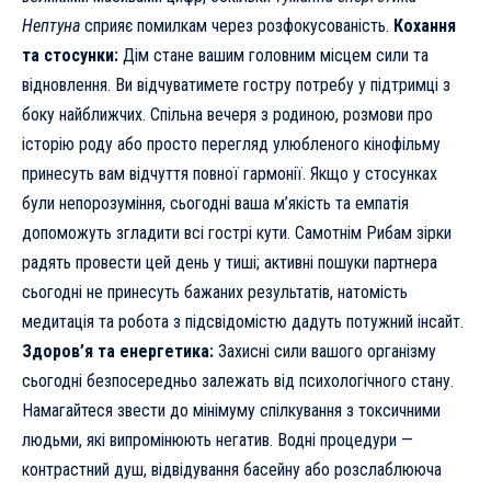
Нептуна
сприяє помилкам через розфокусованість.
Кохання
та стосунки:
Дім стане вашим головним місцем сили та
відновлення. Ви відчуватимете гостру потребу у підтримці з
боку найближчих. Спільна вечеря з родиною, розмови про
історію роду або просто перегляд улюбленого кінофільму
принесуть вам відчуття повної гармонії. Якщо у стосунках
були непорозуміння, сьогодні ваша м’якість та емпатія
допоможуть згладити всі гострі кути. Самотнім Рибам зірки
радять провести цей день у тиші; активні пошуки партнера
сьогодні не принесуть бажаних результатів, натомість
медитація та робота з підсвідомістю дадуть потужний інсайт.
Здоров’я та енергетика:
Захисні сили вашого організму
сьогодні безпосередньо залежать від психологічного стану.
Намагайтеся звести до мінімуму спілкування з токсичними
людьми, які випромінюють негатив. Водні процедури —
контрастний душ, відвідування басейну або розслаблююча