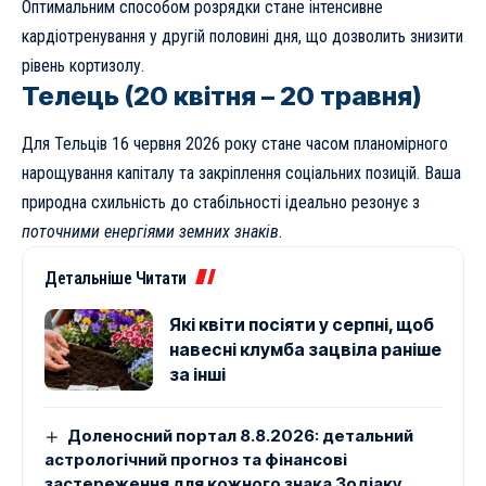
Оптимальним способом розрядки стане інтенсивне
кардіотренування у другій половині дня, що дозволить знизити
рівень кортизолу.
Телець (20 квітня – 20 травня)
Для Тельців 16 червня 2026 року стане часом планомірного
нарощування капіталу та закріплення соціальних позицій. Ваша
природна схильність до стабільності ідеально резонує з
поточними енергіями земних знаків
.
Детальніше Читати
Які квіти посіяти у серпні, щоб
навесні клумба зацвіла раніше
за інші
Доленосний портал 8.8.2026: детальний
астрологічний прогноз та фінансові
застереження для кожного знака Зодіаку