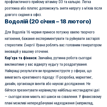
профілактичного прийому вітаміну D3 та кальцію. Легка
розтяжка або пілатес допоможуть зняти напругу з м’язів після
довгого сидіння в офісі.
Водолій (20 січня – 18 лютого)
Для Водоліїв 16 червня принесе потужну хвилю творчого
натхнення, бажання експериментувати та руйнувати застарілі
стереотипи.
Енергії Урана
роблять вас головним генератором
інновацій у вашому оточенні.
Кар’єра та фінанси:
Звичайна, рутинна робота сьогодні
викликатиме у вас відверту нудьгу та роздратування.
Найкращі результати ви продемонструєте у сферах, що
вимагають креативного підходу: IT-розробка, маркетинг,
дизайн, організація івентів або наукові дослідження. Не
бійтеся презентувати керівництву найбільш нестандартні ідеї
— сьогодні вони мають всі шанси на схвалення. У фінансовому
плані можливі непередбачувані надходження (наприклад,