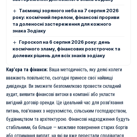
Таємниці зоряного неба на 7 серпня 2026
року: космічний перелом, фінансові прориви
та доленосні застереження для кожного
знака Зодіаку
Гороскоп на 6 серпня 2026 року: день
космічного зламу, фінансових розстрочок та
долевих рішень для всіх знаків зодіаку
Кар’єра та фінанси:
Ваша методичність, яку деякі колеги
вважають повільністю, сьогодні принесе свої найвищі
дивіденди. Ви зможете безпомилково провести складний
аудит, виявити фінансові витоки в компанії або укласти
вигідний договір оренди. Це ідеальний час для розв’язання
питань, пов’язаних з нерухомістю, сільським господарством,
будівництвом та архітектурою. Фінансові надходження будуть
стабільними, ба більше — можливе повернення старих боргів
або отримання виплат, на які ви вже перестали сподіватися.