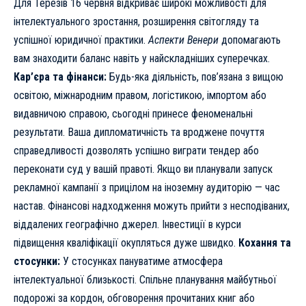
Для Терезів 16 червня відкриває широкі можливості для
інтелектуального зростання, розширення світогляду та
успішної юридичної практики.
Аспекти Венери
допомагають
вам знаходити баланс навіть у найскладніших суперечках.
Кар’єра та фінанси:
Будь-яка діяльність, пов’язана з вищою
освітою, міжнародним правом, логістикою, імпортом або
видавничою справою, сьогодні принесе феноменальні
результати. Ваша дипломатичність та вроджене почуття
справедливості дозволять успішно виграти тендер або
переконати суд у вашій правоті. Якщо ви планували запуск
рекламної кампанії з прицілом на іноземну аудиторію — час
настав. Фінансові надходження можуть прийти з несподіваних,
віддалених географічно джерел. Інвестиції в курси
підвищення кваліфікації окупляться дуже швидко.
Кохання та
стосунки:
У стосунках пануватиме атмосфера
інтелектуальної близькості. Спільне планування майбутньої
подорожі за кордон, обговорення прочитаних книг або