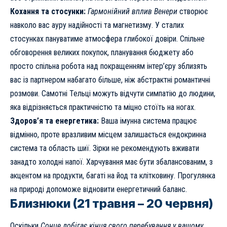
Кохання та стосунки:
Гармонійний вплив Венери
створює
навколо вас ауру надійності та магнетизму. У сталих
стосунках пануватиме атмосфера глибокої довіри. Спільне
обговорення великих покупок, планування бюджету або
просто спільна робота над покращенням інтер’єру зблизять
вас із партнером набагато більше, ніж абстрактні романтичні
розмови. Самотні Тельці можуть відчути симпатію до людини,
яка відрізняється практичністю та міцно стоїть на ногах.
Здоров’я та енергетика:
Ваша імунна система працює
відмінно, проте вразливим місцем залишається ендокринна
система та область шиї. Зірки не рекомендують вживати
занадто холодні напої. Харчування має бути збалансованим, з
акцентом на продукти, багаті на йод та клітковину. Прогулянка
на природі допоможе відновити енергетичний баланс.
Близнюки (21 травня – 20 червня)
Оскільки
Сонце добігає кінця свого перебування у вашому