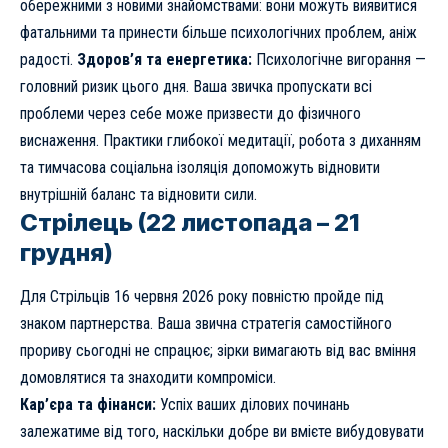
обережними з новими знайомствами: вони можуть виявитися
фатальними та принести більше психологічних проблем, аніж
радості.
Здоров’я та енергетика:
Психологічне вигорання —
головний ризик цього дня. Ваша звичка пропускати всі
проблеми через себе може призвести до фізичного
виснаження. Практики глибокої медитації, робота з диханням
та тимчасова соціальна ізоляція допоможуть відновити
внутрішній баланс та відновити сили.
Стрілець (22 листопада – 21
грудня)
Для Стрільців 16 червня 2026 року повністю пройде під
знаком партнерства. Ваша звична стратегія самостійного
прориву сьогодні не спрацює; зірки вимагають від вас вміння
домовлятися та знаходити компроміси.
Кар’єра та фінанси:
Успіх ваших ділових починань
залежатиме від того, наскільки добре ви вмієте вибудовувати