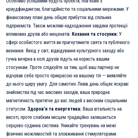
Особливо успішними будуть проєкти, пов’язані з
краудфандингом, благодійністю та соціальними мережами. У
фінансовому плані день обіцяє прибуток від спільних
підприємств. Також можливі надходження завдяки протекції
впливових друзів або меценатів.
Кохання та стосунки:
У
сфері особистого життя ви прагнутимете свята та публічного
визнання. Вихід у світ, відвідування культурного заходу або
гучна вечірка в колі друзів підуть на користь вашим
стосункам. Проте слідкуйте за тим, щоб ваш партнер не
відчував себе просто прикрасою на вашому тлі — виявляйте
до нього щиру увагу. Для самотніх Левів день обіцяє яскраві
знайомства під час масових заходів; ваша природна
магнетичність притягне до вас людей з високим соціальним
статусом.
Здоров’я та енергетика:
Ваша вітальність на
висоті, проте слабким місцем традиційно залишається
серцево-судинна система. Уникайте тренувань на межі
фізичних можливостей та зловживання стимуляторами.