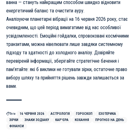
ванна — стануть найкращим способом швидко відновити
енергетичний баланс та очистити ауру.
Аналізуючи планетарні вібрації на 16 червня 2026 року, стає
очевидним, що цей період вимагатиме від нас особливої
усвідомленості. Емоційні гойдалки, спровоковані космічними
транзитами, можна нівелювати лише завдяки системному
підходу та здатності до холодного аналізу. Довіряйте
перевіреній інформації, зберігайте стратегічне бачення і
пам’ятайте: які б виклики не готували зірки, остаточне право
вибору шляху та прийняття рішень завжди залишається за
вами.
Теги
16 ЧЕРВНЯ 2026
АСТРОЛОГІЯ
ГОРОСКОП
ЕЗОТЕРИКА
ЗІРКИ
ЗНАКИ ЗОДІАКУ
КАР'ЄРА
КОХАННЯ
ПРОГНОЗ НА ДЕНЬ
ФІНАНСИ