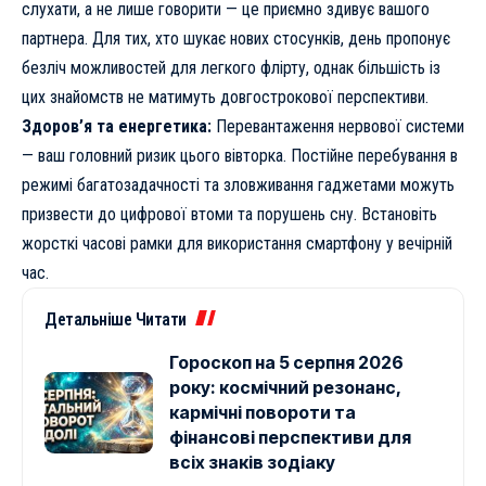
слухати, а не лише говорити — це приємно здивує вашого
партнера. Для тих, хто шукає нових стосунків, день пропонує
безліч можливостей для легкого флірту, однак більшість із
цих знайомств не матимуть довгострокової перспективи.
Здоров’я та енергетика:
Перевантаження нервової системи
— ваш головний ризик цього вівторка. Постійне перебування в
режимі багатозадачності та зловживання гаджетами можуть
призвести до цифрової втоми та порушень сну. Встановіть
жорсткі часові рамки для використання смартфону у вечірній
час.
Детальніше Читати
Гороскоп на 5 серпня 2026
року: космічний резонанс,
кармічні повороти та
фінансові перспективи для
всіх знаків зодіаку