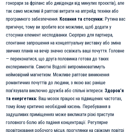
гонорари за фріланс або дивіденди від минулих проєктів), але
так само можливі й раптові витрати на апгрейд техніки або
програмного забезпечення.
Кохання та стосунки:
Рутина вас
пригнічує, тому ви зробите все можливе, щоб додати у
стосунки елемент несподіванки. Сюрприз для партнера,
спонтанне запрошення на концептуальну виставку або зміна
звичних планів на вечір значно освіжать ваші почуття. Головне
— переконатися, що друга половинка готова до таких
експериментів. Самотні Водолії випромінюватимуть
неймовірний магнетизм. Можливе раптове виникнення
романтичних почуттів до людини, з якою вас раніше
пов’язувала виключно дружба або спільні інтереси.
Здоров’я
та енергетика:
Ваш мозок працює на підвищених частотах,
тому йому критично необхідний кисень. Перебування в
задушливих приміщеннях може викликати різкі приступи
головного болю або падіння концентрації. Регулярне
провітрювання робочого місця, прогулянки на свіжому повітрі