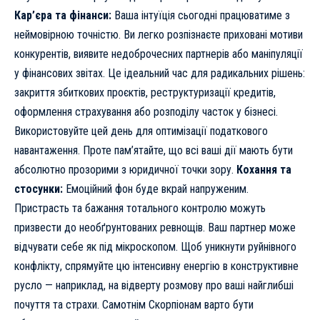
Кар’єра та фінанси:
Ваша інтуїція сьогодні працюватиме з
неймовірною точністю. Ви легко розпізнаєте приховані мотиви
конкурентів, виявите недоброчесних партнерів або маніпуляції
у фінансових звітах. Це ідеальний час для радикальних рішень:
закриття збиткових проєктів, реструктуризації кредитів,
оформлення страхування або розподілу часток у бізнесі.
Використовуйте цей день для оптимізації податкового
навантаження. Проте пам’ятайте, що всі ваші дії мають бути
абсолютно прозорими з юридичної точки зору.
Кохання та
стосунки:
Емоційний фон буде вкрай напруженим.
Пристрасть та бажання тотального контролю можуть
призвести до необґрунтованих ревнощів. Ваш партнер може
відчувати себе як під мікроскопом. Щоб уникнути руйнівного
конфлікту, спрямуйте цю інтенсивну енергію в конструктивне
русло — наприклад, на відверту розмову про ваші найглибші
почуття та страхи. Самотнім Скорпіонам варто бути