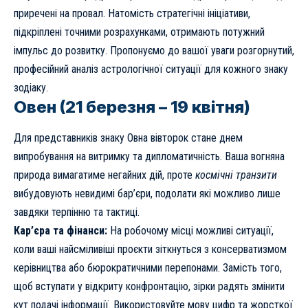
приречені на провал. Натомість стратегічні ініціативи,
підкріплені точними розрахунками, отримають потужний
імпульс до розвитку. Пропонуємо до вашої уваги розгорнутий,
професійний аналіз астрологічної ситуації для кожного знаку
зодіаку.
Овен (21 березня – 19 квітня)
Для представників знаку Овна вівторок стане днем
випробування на витримку та дипломатичність. Ваша вогняна
природа вимагатиме негайних дій, проте
космічні транзити
вибудовують невидимі бар’єри, подолати які можливо лише
завдяки терпінню та тактиці.
Кар’єра та фінанси:
На робочому місці можливі ситуації,
коли ваші найсміливіші проєкти зіткнуться з консерватизмом
керівництва або бюрократичними перепонами. Замість того,
щоб вступати у відкриту конфронтацію, зірки радять змінити
кут подачі інформації. Використовуйте мову цифр та жорсткої