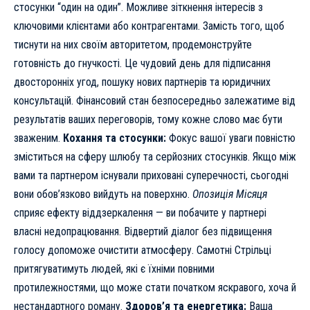
стосунки “один на один”. Можливе зіткнення інтересів з
ключовими клієнтами або контрагентами. Замість того, щоб
тиснути на них своїм авторитетом, продемонструйте
готовність до гнучкості. Це чудовий день для підписання
двосторонніх угод, пошуку нових партнерів та юридичних
консультацій. Фінансовий стан безпосередньо залежатиме від
результатів ваших переговорів, тому кожне слово має бути
зваженим.
Кохання та стосунки:
Фокус вашої уваги повністю
зміститься на сферу шлюбу та серйозних стосунків. Якщо між
вами та партнером існували приховані суперечності, сьогодні
вони обов’язково вийдуть на поверхню.
Опозиція Місяця
сприяє ефекту віддзеркалення — ви побачите у партнері
власні недопрацювання. Відвертий діалог без підвищення
голосу допоможе очистити атмосферу. Самотні Стрільці
притягуватимуть людей, які є їхніми повними
протилежностями, що може стати початком яскравого, хоча й
нестандартного роману.
Здоров’я та енергетика:
Ваша