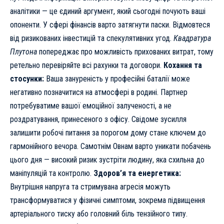
аналітики — це єдиний аргумент, який сьогодні почують ваші
опоненти. У сфері фінансів варто затягнути паски. Відмовтеся
від ризикованих інвестицій та спекулятивних угод.
Квадратура
Плутона
попереджає про можливість прихованих витрат, тому
ретельно перевіряйте всі рахунки та договори.
Кохання та
стосунки:
Ваша зануреність у професійні баталії може
негативно позначитися на атмосфері в родині. Партнер
потребуватиме вашої емоційної залученості, а не
роздратування, принесеного з офісу. Свідоме зусилля
залишити робочі питання за порогом дому стане ключем до
гармонійного вечора. Самотнім Овнам варто уникати побачень
цього дня — високий ризик зустріти людину, яка схильна до
маніпуляцій та контролю.
Здоров’я та енергетика:
Внутрішня напруга та стримувана агресія можуть
трансформуватися у фізичні симптоми, зокрема підвищення
артеріального тиску або головний біль тензійного типу.