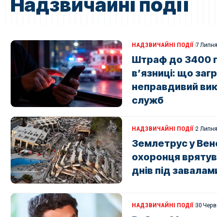
Надзвичайні події
НАДЗВИЧАЙНІ ПОДІЇ
7 Липня
Штраф до 3400 гр
в’язниці: що заг
неправдивий вик
служб
НАДЗВИЧАЙНІ ПОДІЇ
2 Липня
Землетрус у Вен
охоронця врятув
днів під завалам
НАДЗВИЧАЙНІ ПОДІЇ
30 Черв