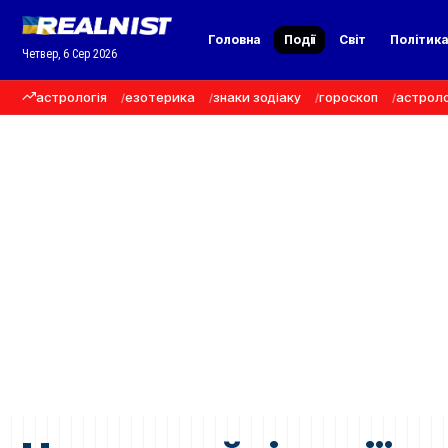
Головна
Події
Світ
Політик
Четвер, 6 Сер 2026
астрологія
езотерика
знаки зодіаку
гороскоп
астроло