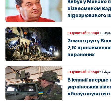
Вибух у Монако п
бізнесменом Ва
підозрюваного 
НАДЗВИЧАЙНІ ПОДІЇ
25 Черв
Землетрус у Вен
7,5: щонайменше 
поранених
НАДЗВИЧАЙНІ ПОДІЇ
23 Черв
В Іспанії вперше
українських війс
обслуговувати с