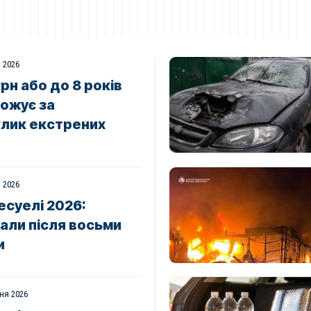
 2026
н або до 8 років
рожує за
лик екстрених
 2026
есуелі 2026:
али після восьми
и
ня 2026