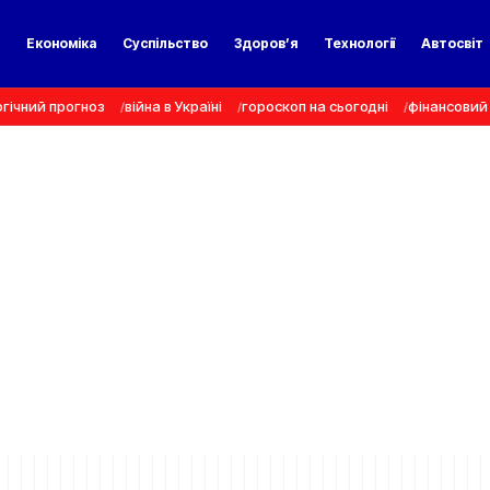
а
Економіка
Суспільство
Здоров’я
Технології
Автосвіт
гічний прогноз
війна в Україні
гороскоп на сьогодні
фінансовий