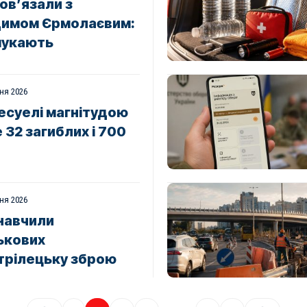
ов’язали з
димом Єрмолаєвим:
шукають
ня 2026
есуелі магнітудою
32 загиблих і 700
ня 2026
 навчили
ькових
трілецьку зброю