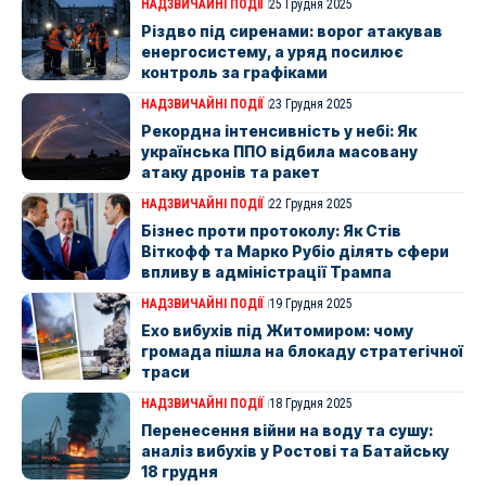
НАДЗВИЧАЙНІ ПОДІЇ
25 Грудня 2025
Різдво під сиренами: ворог атакував
енергосистему, а уряд посилює
контроль за графіками
НАДЗВИЧАЙНІ ПОДІЇ
23 Грудня 2025
Рекордна інтенсивність у небі: Як
українська ППО відбила масовану
атаку дронів та ракет
НАДЗВИЧАЙНІ ПОДІЇ
22 Грудня 2025
Бізнес проти протоколу: Як Стів
Віткофф та Марко Рубіо ділять сфери
впливу в адміністрації Трампа
НАДЗВИЧАЙНІ ПОДІЇ
19 Грудня 2025
Ехо вибухів під Житомиром: чому
громада пішла на блокаду стратегічної
траси
НАДЗВИЧАЙНІ ПОДІЇ
18 Грудня 2025
Перенесення війни на воду та сушу:
аналіз вибухів у Ростові та Батайську
18 грудня