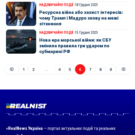
НАДЗВИЧАЙНІ ПОДІЇ
18 Грудня 2025
Ресурсна війна або захист інтересів:
чому Трамп і Мадуро знову на межі
зіткнення
НАДЗВИЧАЙНІ ПОДІЇ
15 Грудня 2025
Нова ера морської війни: як СБУ
змінила правила гри ударом по
субмарині РФ
1
2
…
4
5
6
7
8
9
«RealNews Україна
— портал актуальних подій та реальних