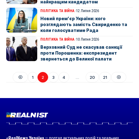
найкращим кандидатом
ПОЛІТИКА ТА ВІЙНА
12 Липня 2026
Новий прем’єр України: кого
розглядають замість Свириденко та
коли голосуватиме Рада
ПОЛІТИКА ТА ВІЙНА
10 Липня 2026
Верховний Суд не скасував санкції
проти Порошенка: експрезидент
звернеться до Великої палати
1
2
3
4
…
20
21
«RealNews Україна
— портал актуальних подій та реальних