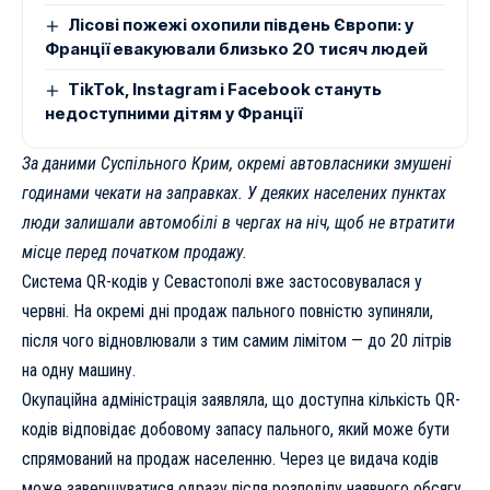
Лісові пожежі охопили південь Європи: у
Франції евакуювали близько 20 тисяч людей
TikTok, Instagram і Facebook стануть
недоступними дітям у Франції
За даними
Суспільного Крим
, окремі автовласники змушені
годинами чекати на заправках. У деяких населених пунктах
люди залишали автомобілі в чергах на ніч, щоб не втратити
місце перед початком продажу.
Система QR-кодів у Севастополі вже застосовувалася у
червні. На окремі дні продаж пального повністю зупиняли,
після чого відновлювали з тим самим лімітом — до 20 літрів
на одну машину.
Окупаційна адміністрація заявляла, що доступна кількість QR-
кодів відповідає добовому запасу пального, який може бути
спрямований на продаж населенню. Через це видача кодів
може завершуватися одразу після розподілу наявного обсягу.