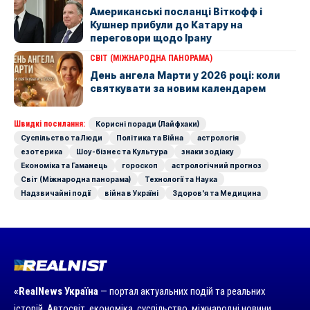
Американські посланці Віткофф і
Кушнер прибули до Катару на
переговори щодо Ірану
СВІТ (МІЖНАРОДНА ПАНОРАМА)
День ангела Марти у 2026 році: коли
святкувати за новим календарем
Швидкі посилання:
Корисні поради (Лайфхаки)
Суспільство та Люди
Політика та Війна
астрологія
езотерика
Шоу-бізнес та Культура
знаки зодіаку
Економіка та Гаманець
гороскоп
астрологічний прогноз
Світ (Міжнародна панорама)
Технології та Наука
Надзвичайні події
війна в Україні
Здоров'я та Медицина
«RealNews Україна
— портал актуальних подій та реальних
історій. Автосвіт, економіка, суспільство, міжнародні новини,