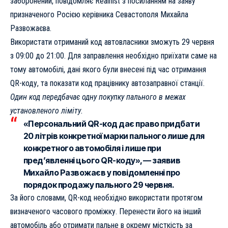
заборонений, повідомляє
Realnist
з посиланням на
заяву
призначеного Росією керівника Севастополя Михайла
Развожаєва.
Використати отриманий код автовласники зможуть 29 червня
з 09:00 до 21:00. Для заправлення необхідно приїхати саме на
тому автомобілі, дані якого були внесені під час отримання
QR-коду, та показати код працівнику автозаправної станції.
Один код передбачає одну покупку пального в межах
установленого ліміту.
«Персональний QR-код дає право придбати
20 літрів конкретної марки пального лише для
конкретного автомобіля і лише при
пред’явленні цього QR-коду», — заявив
Михайло Развожаєв у повідомленні про
порядок продажу пального 29 червня.
За його словами, QR-код необхідно використати протягом
визначеного часового проміжку. Перенести його на інший
автомобіль або отримати пальне в окрему місткість за