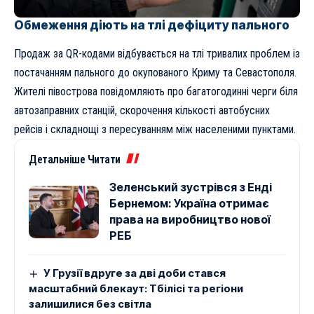
Обмеження діють на тлі дефіциту пального
Продаж за QR-кодами відбувається на тлі тривалих проблем із
постачанням пального до окупованого Криму та Севастополя.
Жителі півострова повідомляють про багатогодинні черги біля
автозаправних станцій, скорочення кількості автобусних
рейсів і складнощі з пересуванням між населеними пунктами.
Детальніше Читати
Зеленський зустрівся з Енді
Бернемом: Україна отримає
права на виробництво нової
РЕБ
У Грузії вдруге за дві доби стався
масштабний блекаут: Тбілісі та регіони
залишилися без світла