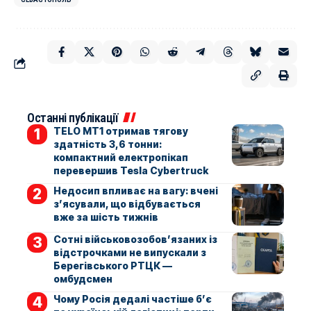
Останні публікації
TELO MT1 отримав тягову
здатність 3,6 тонни:
компактний електропікап
перевершив Tesla Cybertruck
Недосип впливає на вагу: вчені
з’ясували, що відбувається
вже за шість тижнів
Сотні військовозобов’язаних із
відстрочками не випускали з
Берегівського РТЦК —
омбудсмен
Чому Росія дедалі частіше б’є