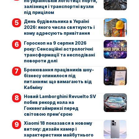
по українській логістиці: порти,
залізниця і транспортні вузли
під прицілом
День будівельника в Україні
2026: якого числа святкують і
кому адресують привітання
Гороскоп на 9 серпня 2026
року: Сенсаційні астрологічні
трансформації та несподівані
повороти долі
Бронювання працівників шоу-
бізнесу опинилося під
питанням: що вимагають від
Кабміну
Новий Lamborghini Revuelto SV
побив рекорд кола на
Гоккенгаймринзі перед
світовою прем’єрою
Xiaomi 18 показався в новому
витоку: дизайн камер і
характеристики майбутнього