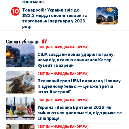
флагмана
Товарообіг України зріс до
$82,2 млрд: головні товари та
торговельні партнери у 2026
році
Схожі публікації
СВІТ (МІЖНАРОДНА ПАНОРАМА)
США завдали нових ударів по Ірану:
чому під атакою опинилися Катар,
Кувейт і Бахрейн
СВІТ (МІЖНАРОДНА ПАНОРАМА)
Пташиний грип H5N1 виявили у Новому
Південному Уельсі — це вже третій
штат Австралії
СВІТ (МІЖНАРОДНА ПАНОРАМА)
Україна і Велика Британія 2026: як
змінюються дипломатія, підтримка та
співпраця
СВІТ (МІЖНАРОДНА ПАНОРАМА)