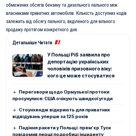
обмежених обсягів бензину та дизельного пального між
власниками приватних автомобілів. Кількість доступних кодів
залежить від обсягу пального, виділеного для вільного
продажу протягом конкретного дня.
Детальніше Читати
У Польщі PiS заявила про
депортацію українських
чоловіків призовного віку:
кого це може стосуватися
Переговори щодо Ормузької протоки
просунулися: США очікують швидкої угоди
Стоунхендж відкриють для приватних
відвідувань уперше за 125 років
Падіння ракети у Польщі: прем’єр Туск
повідомив перші подробиці інциденту