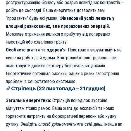
реструктуризацію бізнесу або розрив невигідних контрактів —
робіть це сьогодні. Ваша енергетика дозволить вам
“продавити” будь-які умови.
Фінансовий успіх лежить у
площині ризикованих, але прорахованих операцій.
Можливе отримання великого прибутку від попередніх
інвестицій або схвалення гранту.
Особисте життя та здоров’я:
Пристрасті вируватимуть не
лише на роботі, а й удома. Контролюйте свої ревнощі і не
влаштовуйте допитів партнеру без реальних доказів.
Енергетичний потенціал високий, однак є ризик загострення
проблем із сечостатевою системою.
♐ Стрілець (22 листопада – 21 грудня)
Загальна енергетика:
Стрільців понеділок зустріне
відчуттям тісних рамок. Ваша жага до експансії та нових
горизонтів натрапить на бюрократичні перепони або нудну
рутину.
Знайдіть спосіб урізноманітнити свій день
, інакше ви