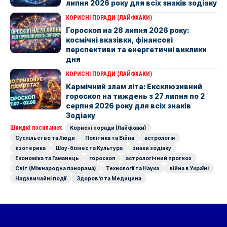
липня 2026 року для всіх знаків зодіаку
КОРИСНІ ПОРАДИ (ЛАЙФХАКИ)
Гороскоп на 28 липня 2026 року:
космічні вказівки, фінансові
перспективи та енергетичні виклики
дня
КОРИСНІ ПОРАДИ (ЛАЙФХАКИ)
Кармічний злам літа: Ексклюзивний
гороскоп на тиждень з 27 липня по 2
серпня 2026 року для всіх знаків
Зодіаку
Швидкі посилання:
Корисні поради (Лайфхаки)
Суспільство та Люди
Політика та Війна
астрологія
езотерика
Шоу-бізнес та Культура
знаки зодіаку
Економіка та Гаманець
гороскоп
астрологічний прогноз
Світ (Міжнародна панорама)
Технології та Наука
війна в Україні
Надзвичайні події
Здоров'я та Медицина