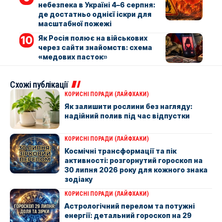
небезпека в Україні 4–6 серпня:
де достатньо однієї іскри для
масштабної пожежі
Як Росія полює на військових
через сайти знайомств: схема
«медових пасток»
Схожі публікації
КОРИСНІ ПОРАДИ (ЛАЙФХАКИ)
Як залишити рослини без нагляду:
надійний полив під час відпустки
КОРИСНІ ПОРАДИ (ЛАЙФХАКИ)
Космічні трансформації та пік
активності: розгорнутий гороскоп на
30 липня 2026 року для кожного знака
зодіаку
КОРИСНІ ПОРАДИ (ЛАЙФХАКИ)
Астрологічний перелом та потужні
енергії: детальний гороскоп на 29