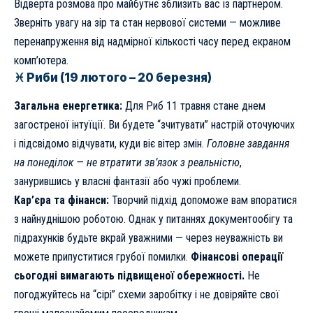
Відверта розмова про майбутнє зблизить вас із партнером.
Зверніть увагу на зір та стан нервової системи — можливе
перенапруження від надмірної кількості часу перед екраном
комп’ютера.
♓ Риби (19 лютого – 20 березня)
Загальна енергетика:
Для Риб 11 травня стане днем
загостреної інтуїції. Ви будете “зчитувати” настрій оточуючих
і підсвідомо відчувати, куди віє вітер змін.
Головне завдання
на понеділок — не втратити зв’язок з реальністю
,
занурившись у власні фантазії або чужі проблеми.
Кар’єра та фінанси:
Творчий підхід допоможе вам впоратися
з найнуднішою роботою. Однак у питаннях документообігу та
підрахунків будьте вкрай уважними — через неуважність ви
можете припуститися грубої помилки.
Фінансові операції
сьогодні вимагають підвищеної обережності.
Не
погоджуйтесь на “сірі” схеми заробітку і не довіряйте свої