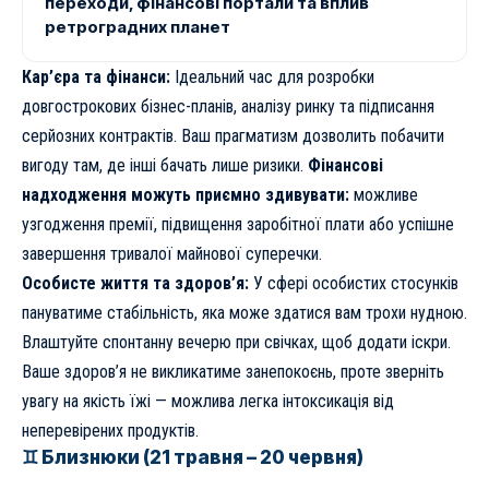
переходи, фінансові портали та вплив
ретроградних планет
Кар’єра та фінанси:
Ідеальний час для розробки
довгострокових бізнес-планів, аналізу ринку та підписання
серйозних контрактів. Ваш прагматизм дозволить побачити
вигоду там, де інші бачать лише ризики.
Фінансові
надходження можуть приємно здивувати:
можливе
узгодження премії, підвищення заробітної плати або успішне
завершення тривалої майнової суперечки.
Особисте життя та здоров’я:
У сфері особистих стосунків
пануватиме стабільність, яка може здатися вам трохи нудною.
Влаштуйте спонтанну вечерю при свічках, щоб додати іскри.
Ваше здоров’я не викликатиме занепокоєнь, проте зверніть
увагу на якість їжі — можлива легка інтоксикація від
неперевірених продуктів.
♊ Близнюки (21 травня – 20 червня)