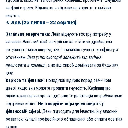
здоров’я, можливі загострення хронічних проблем зі шлунком
на фоні стресу. Відмовтеся від кави на користь трав’яних
настоїв.
♌ Лев (23 липня – 22 серпня)
Загальна енергетика:
Леви відчують гостру потребу у
визнанні. Ваш амбітний настрій може стати як драйвером
потужного ривка вперед, так і причиною гучного конфлікту з
оточенням.
Ваш успіх сьогодні залежить від вміння
працювати в команді
, а не від спроб домінувати за будь-яку
ціну.
Кар’єра та фінанси:
Понеділок відкриє перед вами нові
двері, якщо ви зможете проявити гнучкість. Керівництво
оцінить ваші новаторські ідеї, але їх реалізація потребуватиме
підтримки колег.
Не ігноруйте поради експертів у
фінансовій сфері.
День підходить для інвестицій у власний
розвиток, купівлі професійного обладнання або оплати освітніх
курсів.