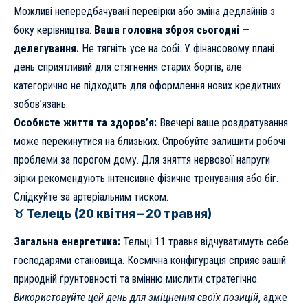
Можливі непередбачувані перевірки або зміна дедлайнів з
боку керівництва.
Ваша головна зброя сьогодні —
делегування.
Не тягніть усе на собі. У фінансовому плані
день сприятливий для стягнення старих боргів, але
категорично не підходить для оформлення нових кредитних
зобов’язань.
Особисте життя та здоров’я:
Ввечері ваше роздратування
може перекинутися на близьких. Спробуйте залишити робочі
проблеми за порогом дому. Для зняття нервової напруги
зірки рекомендують інтенсивне фізичне тренування або біг.
Слідкуйте за артеріальним тиском.
♉ Телець (20 квітня – 20 травня)
Загальна енергетика:
Тельці 11 травня відчуватимуть себе
господарями становища. Космічна конфігурація сприяє вашій
природній ґрунтовності та вмінню мислити стратегічно.
Використовуйте цей день для зміцнення своїх позицій
, адже