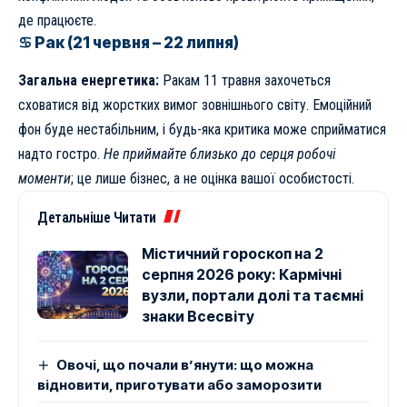
де працюєте.
♋ Рак (21 червня – 22 липня)
Загальна енергетика:
Ракам 11 травня захочеться
сховатися від жорстких вимог зовнішнього світу. Емоційний
фон буде нестабільним, і будь-яка критика може сприйматися
надто гостро.
Не приймайте близько до серця робочі
моменти
; це лише бізнес, а не оцінка вашої особистості.
Детальніше Читати
Містичний гороскоп на 2
серпня 2026 року: Кармічні
вузли, портали долі та таємні
знаки Всесвіту
Овочі, що почали в’янути: що можна
відновити, приготувати або заморозити