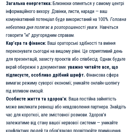
Загальна енергетика:
Близнюки опиняться у самому центрі
інформаційного вихору. Дзвінки, листи, наради — ваш
комунікативний потенціал буде використаний на 100%.
Головна
небезпека дня полягає в розпорошеності уваги.
Навчіться
говорити “ні” другорядним справам.
Кар’єра та фінанси:
Ваші ораторські здібності та вміння
переконувати сьогодні на вищому рівні. Це сприятливий день
для презентацій, захисту проєктів або співбесід. Однак будьте
вкрай обережні з документами:
уважно читайте все, що
підписуєте, особливо дрібний шрифт.
Фінансова сфера
вимагає режиму суворої економії; уникайте онлайн-шопінгу
під впливом емоцій.
Особисте життя та здоров’я:
Ваша постійна зайнятість
може викликати ревнощі або невдоволення партнера. Знайдіть
час для короткої, але змістовної розмови. Здоров’я
залежатиме від стану вашої нервової системи — уникайте
конфліктних людей та обов’язково провітрюйте приміщення,