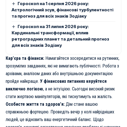
Гороскоп на 1 серпня 2026 року:
Астрологічний зсув, фінансові турбулентності
та прогноз для всіх знаків Зодіаку
Гороскоп на 31 липня 2026 року:
Кардинальні трансформації, вплив
ретроградних планет та детальний прогноз
для всіх знаків Зодіаку
Кар’єра та фінанси:
Намагайтеся зосередитися на рутинних,
зрозумілих завданнях, які не вимагають публічності. Робота з
архівами, аналізом даних або внутрішньою документацією
пройде найкраще.
У фінансових питаннях керуйтеся
виключно логікою
, а не інтуїцією. Сьогодні високий ризик
стати жертвою маніпуляторів, які тиснутимуть на жалість.
Особисте життя та здоров’я:
Дім стане вашою
справжньою фортецею. Проведіть вечір у колі найрідніших
людей, це відновить ваш енергетичний баланс. Щодо