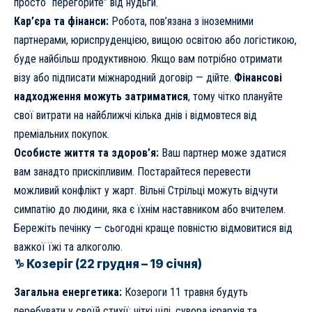
просто “перегорите” від нудьги.
Кар’єра та фінанси:
Робота, пов’язана з іноземними
партнерами, юриспруденцією, вищою освітою або логістикою,
буде найбільш продуктивною. Якщо вам потрібно отримати
візу або підписати міжнародний договір — дійте.
Фінансові
надходження можуть затриматися
, тому чітко плануйте
свої витрати на найближчі кілька днів і відмовтеся від
преміальних покупок.
Особисте життя та здоров’я:
Ваш партнер може здатися
вам занадто прискіпливим. Постарайтеся перевести
можливий конфлікт у жарт. Вільні Стрільці можуть відчути
симпатію до людини, яка є їхнім наставником або вчителем.
Бережіть печінку — сьогодні краще повністю відмовитися від
важкої їжі та алкоголю.
♑ Козеріг (22 грудня – 19 січня)
Загальна енергетика:
Козероги 11 травня будуть
перебувати у своїй стихії: чіткі цілі, сувора ієрархія та