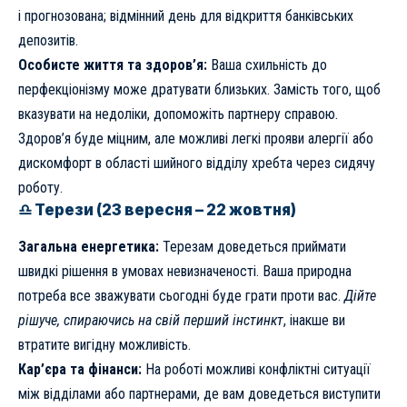
і прогнозована; відмінний день для відкриття банківських
депозитів.
Особисте життя та здоров’я:
Ваша схильність до
перфекціонізму може дратувати близьких. Замість того, щоб
вказувати на недоліки, допоможіть партнеру справою.
Здоров’я буде міцним, але можливі легкі прояви алергії або
дискомфорт в області шийного відділу хребта через сидячу
роботу.
♎ Терези (23 вересня – 22 жовтня)
Загальна енергетика:
Терезам доведеться приймати
швидкі рішення в умовах невизначеності. Ваша природна
потреба все зважувати сьогодні буде грати проти вас.
Дійте
рішуче, спираючись на свій перший інстинкт
, інакше ви
втратите вигідну можливість.
Кар’єра та фінанси:
На роботі можливі конфліктні ситуації
між відділами або партнерами, де вам доведеться виступити