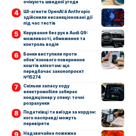
очікують швидкої угоди
ШІ-агенти OpenAI й Anthropic
здійснили несанкціоновані дії
під час тестів
Керування без рук в Audi Q9:
можливості, обмеження та
контроль водія
Банки виступили проти
обов’язкового повернення
коштів клієнтам: що
передбачає законопроєкт
№15274
Скільки запасу ходу
електромобіля забирає
кондиціонер у спеку: точні
розрахунки
Податківці та виїзди за кордон:
кого насправді можуть
перевіряти
Надзвичайна пожежна