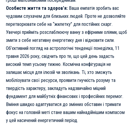
гроші малознайомим посередникам.
Особисте життя та здоров’я:
Ваша емпатія зробить вас
чудовим слухачем для близьких людей. Проте не дозволяйте
перетворювати себе на “жилетку” для постійних скарг.
Увечері прийміть розслаблюючу ванну з ефірними оліями, щоб
змити з себе негативну енергетику дня і відновити сили.
Об’єктивний погляд на астрологічні тенденції понеділка, 11
травня 2026 року, свідчить про те, що цей день задасть
високий темп усьому тижню. Космічна конфігурація не
залишає місця для ілюзій чи зволікань. Ті, хто зможуть
мобілізувати свої ресурси, проявити гнучкість розуму та
твердість характеру, закладуть надзвичайно міцний
фундамент для майбутніх фінансових і професійних перемог.
Вміння швидко адаптуватися до змінних обставин і тримати
фокус на головній меті стане вашим найнадійнішим компасом
у цей насичений енергетичний період.