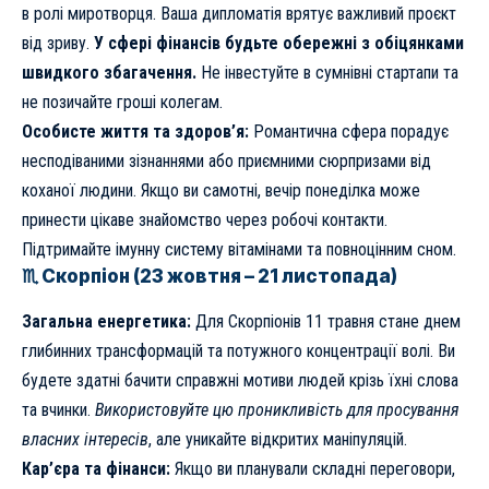
в ролі миротворця. Ваша дипломатія врятує важливий проєкт
від зриву.
У сфері фінансів будьте обережні з обіцянками
швидкого збагачення.
Не інвестуйте в сумнівні стартапи та
не позичайте гроші колегам.
Особисте життя та здоров’я:
Романтична сфера порадує
несподіваними зізнаннями або приємними сюрпризами від
коханої людини. Якщо ви самотні, вечір понеділка може
принести цікаве знайомство через робочі контакти.
Підтримайте імунну систему вітамінами та повноцінним сном.
♏ Скорпіон (23 жовтня – 21 листопада)
Загальна енергетика:
Для Скорпіонів 11 травня стане днем
глибинних трансформацій та потужного концентрації волі. Ви
будете здатні бачити справжні мотиви людей крізь їхні слова
та вчинки.
Використовуйте цю проникливість для просування
власних інтересів
, але уникайте відкритих маніпуляцій.
Кар’єра та фінанси:
Якщо ви планували складні переговори,