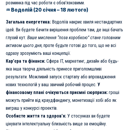
розминка під час роботи є обов’язковими.
♒ Водолій (20 січня – 18 лютого)
Загальна енергетика:
Водоліїв накриє хвиля нестандартних
ідей. Ви будете бачити вирішення проблем там, де інші бачать
глухий кут.
Ваше мислення “поза коробкою” стане головним
активом цього дня
, проте будьте готові до того, що не всі
одразу зрозуміють ваші концепції.
Кар’єра та фінанси:
Сфера IT, маркетинг, дизайн або будь-
яка інша творча діяльність принесе приголомшливі
результати. Можливий запуск стартапу або впровадження
нових технологій у ваш звичний робочий процес.
У
фінансовому плані очікуються приємні сюрпризи:
гроші
можуть прийти від краудфандингу, монетизації хобі або як
виграш у конкурсі проектів.
Особисте життя та здоров’я:
У стосунках ви будете
цінувати інтелектуальну близькість вище за емоційну.