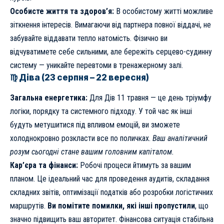
Особисте життя та здоров’я:
В особистому житті можливе
зіткнення інтересів. Вимагаючи від партнера повної віддачі, не
забувайте віддавати тепло натомість. Фізично ви
відчуватимете себе сильними, але бережіть серцево-судинну
систему — уникайте перевтоми в тренажерному залі.
♍ Діва (23 серпня – 22 вересня)
Загальна енергетика:
Для Дів 11 травня — це день тріумфу
логіки, порядку та системного підходу. У той час як інші
будуть метушитися під впливом емоцій, ви зможете
холоднокровно розкласти все по поличках.
Ваш аналітичний
розум сьогодні стане вашим головним капіталом.
Кар’єра та фінанси:
Робочі процеси йтимуть за вашим
планом. Це ідеальний час для проведення аудитів, складання
складних звітів, оптимізації податків або розробки логістичних
маршрутів.
Ви помітите помилки, які інші пропустили
, що
значно підвищить ваш авторитет. Фінансова ситуація стабільна