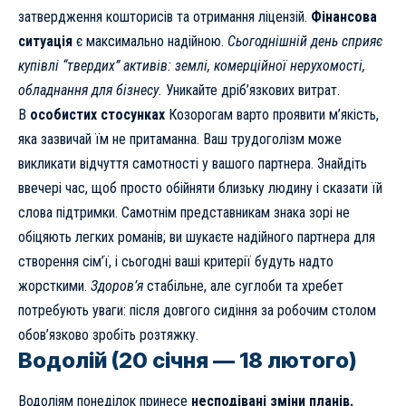
затвердження кошторисів та отримання ліцензій.
Фінансова
ситуація
є максимально надійною.
Сьогоднішній день сприяє
купівлі “твердих” активів: землі, комерційної нерухомості,
обладнання для бізнесу.
Уникайте дріб’язкових витрат.
В
особистих стосунках
Козорогам варто проявити м’якість,
яка зазвичай їм не притаманна. Ваш трудоголізм може
викликати відчуття самотності у вашого партнера. Знайдіть
ввечері час, щоб просто обійняти близьку людину і сказати їй
слова підтримки. Самотнім представникам знака зорі не
обіцяють легких романів; ви шукаєте надійного партнера для
створення сім’ї, і сьогодні ваші критерії будуть надто
жорсткими.
Здоров’я
стабільне, але суглоби та хребет
потребують уваги: після довгого сидіння за робочим столом
обов’язково зробіть розтяжку.
Водолій (20 січня — 18 лютого)
Водоліям понеділок принесе
несподівані зміни планів,