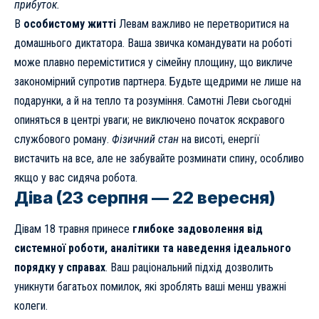
прибуток.
В
особистому житті
Левам важливо не перетворитися на
домашнього диктатора. Ваша звичка командувати на роботі
може плавно переміститися у сімейну площину, що викличе
закономірний супротив партнера. Будьте щедрими не лише на
подарунки, а й на тепло та розуміння. Самотні Леви сьогодні
опиняться в центрі уваги; не виключено початок яскравого
службового роману.
Фізичний стан
на висоті, енергії
вистачить на все, але не забувайте розминати спину, особливо
якщо у вас сидяча робота.
Діва (23 серпня — 22 вересня)
Дівам 18 травня принесе
глибоке задоволення від
системної роботи, аналітики та наведення ідеального
порядку у справах
. Ваш раціональний підхід дозволить
уникнути багатьох помилок, які зроблять ваші менш уважні
колеги.