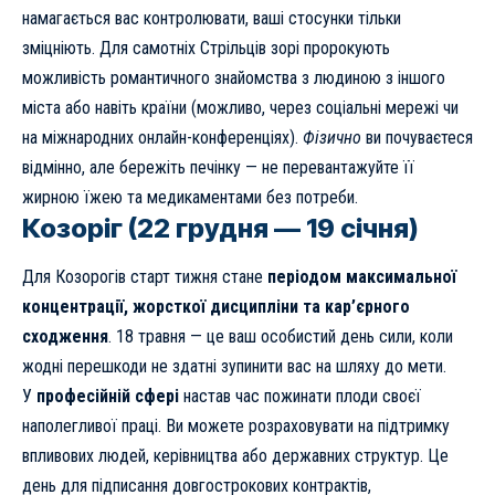
намагається вас контролювати, ваші стосунки тільки
зміцніють. Для самотніх Стрільців зорі пророкують
можливість романтичного знайомства з людиною з іншого
міста або навіть країни (можливо, через соціальні мережі чи
на міжнародних онлайн-конференціях).
Фізично
ви почуваєтеся
відмінно, але бережіть печінку — не перевантажуйте її
жирною їжею та медикаментами без потреби.
Козоріг (22 грудня — 19 січня)
Для Козорогів старт тижня стане
періодом максимальної
концентрації, жорсткої дисципліни та кар’єрного
сходження
. 18 травня — це ваш особистий день сили, коли
жодні перешкоди не здатні зупинити вас на шляху до мети.
У
професійній сфері
настав час пожинати плоди своєї
наполегливої праці. Ви можете розраховувати на підтримку
впливових людей, керівництва або державних структур. Це
день для підписання довгострокових контрактів,