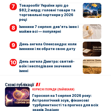
Товарообіг України зріс до
$82,2 млрд: головні товари та
торговельні партнери у 2026
році
Іменини 7 серпня: дев’ять імен і
майже всі — популярні
День ангела Олександра: коли
іменини і як обрати свою дату
День ангела Дмитра: святий-
воїн і несподіване значення
імені
Схожі публікації
КОРИСНІ ПОРАДИ (ЛАЙФХАКИ)
Гороскоп на 1 серпня 2026 року:
Астрологічний зсув, фінансові
турбулентності та прогноз для всіх
знаків Зодіаку