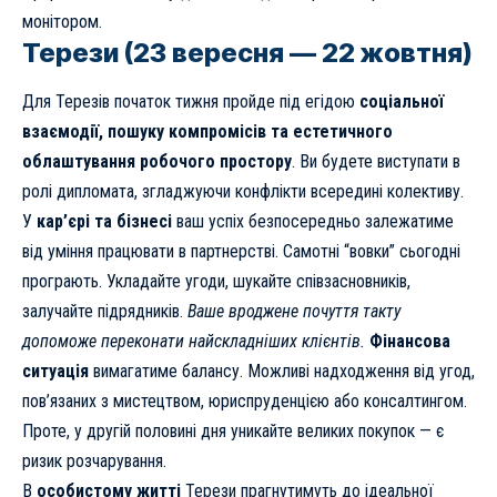
монітором.
Терези (23 вересня — 22 жовтня)
Для Терезів початок тижня пройде під егідою
соціальної
взаємодії, пошуку компромісів та естетичного
облаштування робочого простору
. Ви будете виступати в
ролі дипломата, згладжуючи конфлікти всередині колективу.
У
кар’єрі та бізнесі
ваш успіх безпосередньо залежатиме
від уміння працювати в партнерстві. Самотні “вовки” сьогодні
програють. Укладайте угоди, шукайте співзасновників,
залучайте підрядників.
Ваше вроджене почуття такту
допоможе переконати найскладніших клієнтів.
Фінансова
ситуація
вимагатиме балансу. Можливі надходження від угод,
пов’язаних з мистецтвом, юриспруденцією або консалтингом.
Проте, у другій половині дня уникайте великих покупок — є
ризик розчарування.
В
особистому житті
Терези прагнутимуть до ідеальної