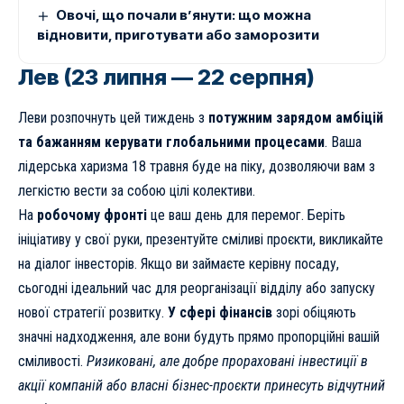
Овочі, що почали в’янути: що можна
відновити, приготувати або заморозити
Лев (23 липня — 22 серпня)
Леви розпочнуть цей тиждень з
потужним зарядом амбіцій
та бажанням керувати глобальними процесами
. Ваша
лідерська харизма 18 травня буде на піку, дозволяючи вам з
легкістю вести за собою цілі колективи.
На
робочому фронті
це ваш день для перемог. Беріть
ініціативу у свої руки, презентуйте сміливі проєкти, викликайте
на діалог інвесторів. Якщо ви займаєте керівну посаду,
сьогодні ідеальний час для реорганізації відділу або запуску
нової стратегії розвитку.
У сфері фінансів
зорі обіцяють
значні надходження, але вони будуть прямо пропорційні вашій
сміливості.
Ризиковані, але добре прораховані інвестиції в
акції компаній або власні бізнес-проєкти принесуть відчутний