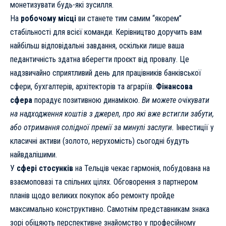
монетизувати будь-які зусилля.
На
робочому місці
ви станете тим самим “якорем”
стабільності для всієї команди. Керівництво доручить вам
найбільш відповідальні завдання, оскільки лише ваша
педантичність здатна вберегти проєкт від провалу. Це
надзвичайно сприятливий день для працівників банківської
сфери, бухгалтерів, архітекторів та аграріїв.
Фінансова
сфера
порадує позитивною динамікою.
Ви можете очікувати
на надходження коштів з джерел, про які вже встигли забути,
або отримання солідної премії за минулі заслуги.
Інвестиції у
класичні активи (золото, нерухомість) сьогодні будуть
найвдалішими.
У
сфері стосунків
на Тельців чекає гармонія, побудована на
взаємоповазі та спільних цілях. Обговорення з партнером
планів щодо великих покупок або ремонту пройде
максимально конструктивно. Самотнім представникам знака
зорі обіцяють перспективне знайомство у професійному