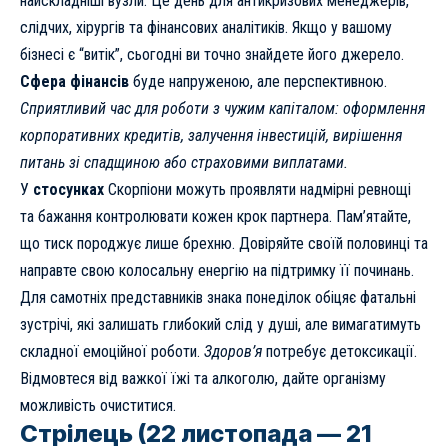
найскладніші вузли. Це день для антикризових менеджерів,
слідчих, хірургів та фінансових аналітиків. Якщо у вашому
бізнесі є “витік”, сьогодні ви точно знайдете його джерело.
Сфера фінансів
буде напруженою, але перспективною.
Сприятливий час для роботи з чужим капіталом: оформлення
корпоративних кредитів, залучення інвестицій, вирішення
питань зі спадщиною або страховими виплатами.
У
стосунках
Скорпіони можуть проявляти надмірні ревнощі
та бажання контролювати кожен крок партнера. Пам’ятайте,
що тиск породжує лише брехню. Довіряйте своїй половинці та
направте свою колосальну енергію на підтримку її починань.
Для самотніх представників знака понеділок обіцяє фатальні
зустрічі, які залишать глибокий слід у душі, але вимагатимуть
складної емоційної роботи.
Здоров’я
потребує детоксикації.
Відмовтеся від важкої їжі та алкоголю, дайте організму
можливість очиститися.
Стрілець (22 листопада — 21