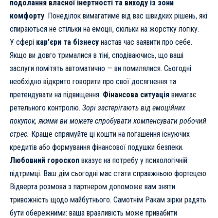
подолання власної інертності та виходу із зони
комфорту
. Понеділок вимагатиме від вас швидких рішень, які
спираються не стільки на емоції, скільки на жорстку логіку.
У сфері
кар’єри та бізнесу
настав час заявити про себе.
Якщо ви довго трималися в тіні, сподіваючись, що ваші
заслуги помітять автоматично — ви помилялися. Сьогодні
необхідно відкрито говорити про свої досягнення та
претендувати на підвищення.
Фінансова ситуація
вимагає
ретельного контролю.
Зорі застерігають від емоційних
покупок, якими ви можете спробувати компенсувати робочий
стрес.
Краще спрямуйте ці кошти на погашення існуючих
кредитів або формування фінансової подушки безпеки.
Любовний гороскоп
вказує на потребу у психологічній
підтримці. Ваш дім сьогодні має стати справжньою фортецею.
Відверта розмова з партнером допоможе вам зняти
тривожність щодо майбутнього. Самотнім Ракам зірки радять
бути обережними: ваша вразливість може привабити