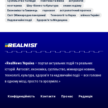
Суспільство та Люди
Політика та Війна
астрологія
езотерика
Шоу-бізнес та Культура
знаки зодіаку
Економіка та Гаманець
гороскоп
астрологічний прогноз
Світ (Міжнародна панорама)
Технології та Наука
війна в Україні
Надзвичайні події
Здоров'я та Медицина
«RealNews Україна
— портал актуальних подій та реальних
історій. Автосвіт, економіка, суспільство, міжнародні новини,
технології, культура, здоров’я та надзвичайні події — все головне
в одному місці, просто та зрозуміло.»
Конфіденційність
Контакти
Про нас
Редакція