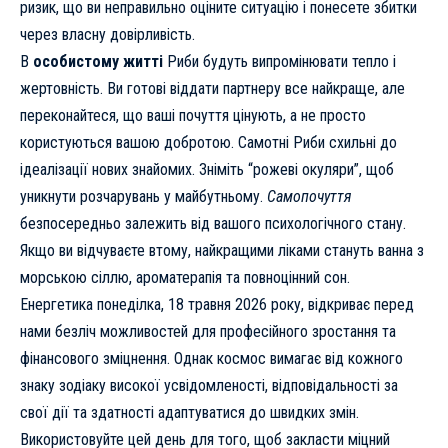
ризик, що ви неправильно оціните ситуацію і понесете збитки
через власну довірливість.
В
особистому житті
Риби будуть випромінювати тепло і
жертовність. Ви готові віддати партнеру все найкраще, але
переконайтеся, що ваші почуття цінують, а не просто
користуються вашою добротою. Самотні Риби схильні до
ідеалізації нових знайомих. Зніміть “рожеві окуляри”, щоб
уникнути розчарувань у майбутньому.
Самопочуття
безпосередньо залежить від вашого психологічного стану.
Якщо ви відчуваєте втому, найкращими ліками стануть ванна з
морською сіллю, ароматерапія та повноцінний сон.
Енергетика понеділка, 18 травня 2026 року, відкриває перед
нами безліч можливостей для професійного зростання та
фінансового зміцнення. Однак космос вимагає від кожного
знаку зодіаку високої усвідомленості, відповідальності за
свої дії та здатності адаптуватися до швидких змін.
Використовуйте цей день для того, щоб закласти міцний