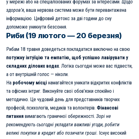
у мережі або на спеціалізованих форумах за інтересами.
Щодо
здоров’я
, ваша нервова система може бути перевантажена
інформацією. Цифровий детокс за дві години до сну
допоможе уникнути безсоння.
Риби (19 лютого — 20 березня)
Рибам 18 травня доведеться покладатися виключно на свою
потужну інтуїцію та емпатію, щоб успішно лавірувати у
складних ділових водах
. Логіка сьогодні може вас підвести,
а от внутрішній голос — ніколи.
На
робочому місці
намагайтеся уникати відкритих конфліктів
та офісних інтриг. Виконуйте свої обов’язки спокійно і
методично. Це чудовий день для представників творчих
професій, психологів, медиків та волонтерів.
Фінансові
питання
вимагають граничної обережності.
Зорі не
рекомендують сьогодні укладати важливі угоди, робити
великі покупки в кредит або позичати гроші.
Існує високий