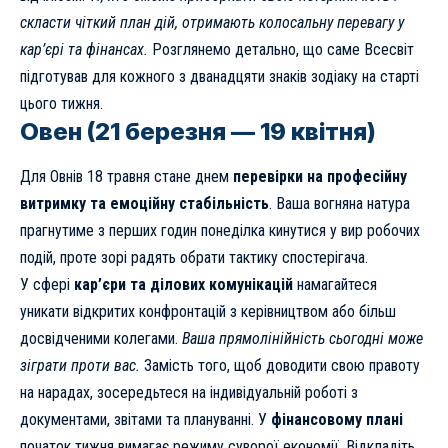
скласти чіткий план дій, отримають колосальну перевагу у
кар’єрі та фінансах.
Розглянемо детально, що саме Всесвіт
підготував для кожного з дванадцяти знаків зодіаку на старті
цього тижня.
Овен (21 березня — 19 квітня)
Для Овнів 18 травня стане днем
перевірки на професійну
витримку та емоційну стабільність
. Ваша вогняна натура
прагнутиме з перших годин понеділка кинутися у вир робочих
подій, проте зорі радять обрати тактику спостерігача.
У сфері
кар’єри та ділових комунікацій
намагайтеся
уникати відкритих конфронтацій з керівництвом або більш
досвідченими колегами.
Ваша прямолінійність сьогодні може
зіграти проти вас.
Замість того, щоб доводити свою правоту
на нарадах, зосередьтеся на індивідуальній роботі з
документами, звітами та плануванні. У
фінансовому плані
початок тижня вимагає режиму суворої економії. Відкладіть