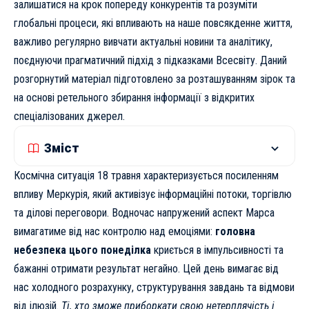
залишатися на крок попереду конкурентів та розуміти
глобальні процеси, які впливають на наше повсякденне життя,
важливо регулярно вивчати
актуальні новини та аналітику
,
поєднуючи прагматичний підхід з підказками Всесвіту. Даний
розгорнутий матеріал підготовлено за розташуванням зірок та
на основі ретельного збирання інформації з відкритих
спеціалізованих джерел.
Зміст
Космічна ситуація 18 травня характеризується посиленням
впливу Меркурія, який активізує інформаційні потоки, торгівлю
та ділові переговори. Водночас напружений аспект Марса
вимагатиме від нас контролю над емоціями:
головна
небезпека цього понеділка
криється в імпульсивності та
бажанні отримати результат негайно. Цей день вимагає від
нас холодного розрахунку, структурування завдань та відмови
від ілюзій.
Ті, хто зможе приборкати свою нетерплячість і