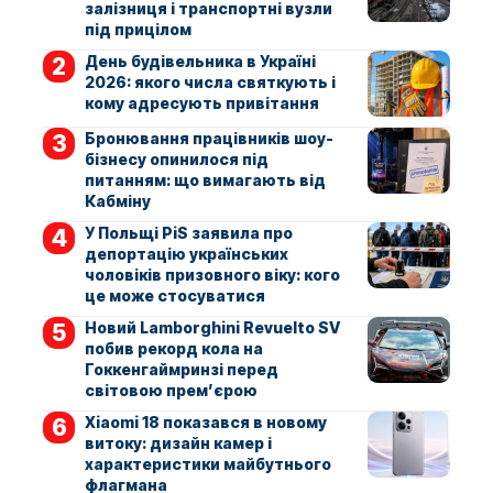
залізниця і транспортні вузли
під прицілом
День будівельника в Україні
2026: якого числа святкують і
кому адресують привітання
Бронювання працівників шоу-
бізнесу опинилося під
питанням: що вимагають від
Кабміну
У Польщі PiS заявила про
депортацію українських
чоловіків призовного віку: кого
це може стосуватися
Новий Lamborghini Revuelto SV
побив рекорд кола на
Гоккенгаймринзі перед
світовою прем’єрою
Xiaomi 18 показався в новому
витоку: дизайн камер і
характеристики майбутнього
флагмана