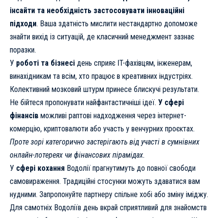
інсайти та необхідність застосовувати інноваційні
підходи
. Ваша здатність мислити нестандартно допоможе
знайти вихід із ситуацій, де класичний менеджмент зазнає
поразки.
У
роботі та бізнесі
день сприяє IT-фахівцям, інженерам,
винахідникам та всім, хто працює в креативних індустріях.
Колективний мозковий штурм принесе блискучі результати.
Не бійтеся пропонувати найфантастичніші ідеї.
У сфері
фінансів
можливі раптові надходження через інтернет-
комерцію, криптовалюти або участь у венчурних проєктах.
Проте зорі категорично застерігають від участі в сумнівних
онлайн-лотереях чи фінансових пірамідах.
У
сфері кохання
Водолії прагнутимуть до повної свободи
самовираження. Традиційні стосунки можуть здаватися вам
нудними. Запропонуйте партнеру спільне хобі або зміну іміджу.
Для самотніх Водоліїв день вкрай сприятливий для знайомств