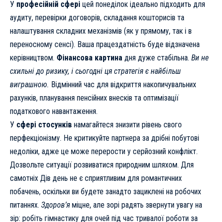
У
професійній сфері
цей понеділок ідеально підходить для
аудиту, перевірки договорів, складання кошторисів та
налаштування складних механізмів (як у прямому, так і в
переносному сенсі). Ваша працездатність буде відзначена
керівництвом.
Фінансова картина
дня дуже стабільна.
Ви не
схильні до ризику, і сьогодні ця стратегія є найбільш
виграшною.
Відмінний час для відкриття накопичувальних
рахунків, планування пенсійних внесків та оптимізації
податкового навантаження.
У
сфері стосунків
намагайтеся знизити рівень свого
перфекціонізму. Не критикуйте партнера за дрібні побутові
недоліки, адже це може перерости у серйозний конфлікт.
Дозвольте ситуації розвиватися природним шляхом. Для
самотніх Дів день не є сприятливим для романтичних
побачень, оскільки ви будете занадто зациклені на робочих
питаннях.
Здоров’я
міцне, але зорі радять звернути увагу на
зір: робіть гімнастику для очей під час тривалої роботи за