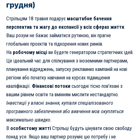
грудня)
Стрільцям 18 травня подарує
масштабне бачення
перспектив та жагу до експансії у всіх сферах життя
.
Ваш розум не бажає займатися рутиною, він прагне
глобальних проєктів та підкорення нових ринків.
На
робочому місці
ви будете генератором стратегічних ідей.
Це ідеальний час для спілкування з іноземними партнерами,
планування відряджень, запуску рекламних кампаній на нові
регіони або початку навчання на курсах підвищення
кваліфікації.
Фінансові потоки
сьогодні тісно пов’язані з
вашим рівнем освіти та вмінням мислити нестандартно.
Інвестиції у власні знання, купівля спеціалізованого
програмного забезпечення або вивчення мов окупляться
максимально швидко.
В
особистому житті
Стрільці будуть цінувати свою свободу
понад усе. Якщо ваш партнер розуміє цю потребу і не