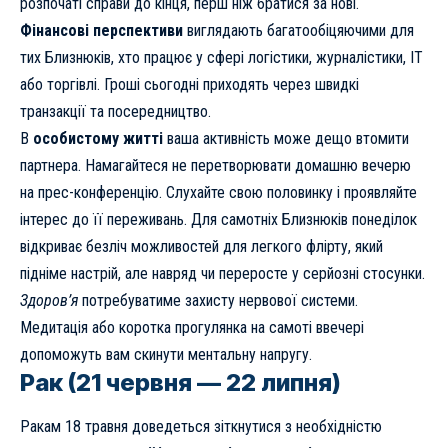
розпочаті справи до кінця, перш ніж братися за нові.
Фінансові перспективи
виглядають багатообіцяючими для
тих Близнюків, хто працює у сфері логістики, журналістики, IT
або торгівлі. Гроші сьогодні приходять через швидкі
транзакції та посередництво.
В
особистому житті
ваша активність може дещо втомити
партнера. Намагайтеся не перетворювати домашню вечерю
на прес-конференцію. Слухайте свою половинку і проявляйте
інтерес до її переживань. Для самотніх Близнюків понеділок
відкриває безліч можливостей для легкого флірту, який
підніме настрій, але навряд чи переросте у серйозні стосунки.
Здоров’я
потребуватиме захисту нервової системи.
Медитація або коротка прогулянка на самоті ввечері
допоможуть вам скинути ментальну напругу.
Рак (21 червня — 22 липня)
Ракам 18 травня доведеться зіткнутися з необхідністю