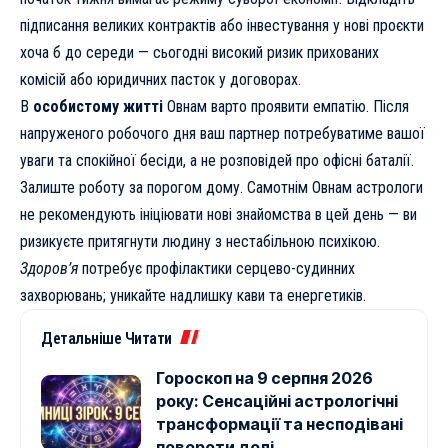
підписання великих контрактів або інвестування у нові проєкти
хоча б до середи — сьогодні високий ризик прихованих
комісій або юридичних пасток у договорах.
В
особистому житті
Овнам варто проявити емпатію. Після
напруженого робочого дня ваш партнер потребуватиме вашої
уваги та спокійної бесіди, а не розповідей про офісні баталії.
Залиште роботу за порогом дому. Самотнім Овнам астрологи
не рекомендують ініціювати нові знайомства в цей день — ви
ризикуєте притягнути людину з нестабільною психікою.
Здоров’я
потребує профілактики серцево-судинних
захворювань; уникайте надлишку кави та енергетиків.
Детальніше Читати
Гороскоп на 9 серпня 2026
року: Сенсаційні астрологічні
трансформації та несподівані
повороти долі