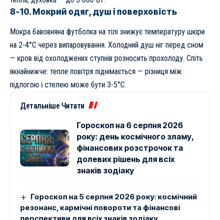
8-10. Мокрий одяг, душ і поверховість
Мокра бавовняна футболка на тілі знижує температуру шкіри
на 2-4°C через випаровування. Холодний душ ніг перед сном
— кров від охолоджених ступнів розносить прохолоду. Спіть
якнайнижче: тепле повітря піднімається — різниця між
підлогою і стелею може бути 3-5°C.
Детальніше Читати
Гороскоп на 6 серпня 2026
року: день космічного зламу,
фінансових розстрочок та
долевих рішень для всіх
знаків зодіаку
Гороскоп на 5 серпня 2026 року: космічний
резонанс, кармічні повороти та фінансові
перспективи для всіх знаків зодіаку