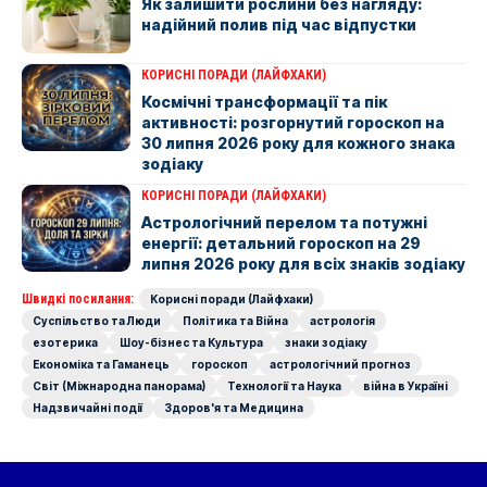
Як залишити рослини без нагляду:
надійний полив під час відпустки
КОРИСНІ ПОРАДИ (ЛАЙФХАКИ)
Космічні трансформації та пік
активності: розгорнутий гороскоп на
30 липня 2026 року для кожного знака
зодіаку
КОРИСНІ ПОРАДИ (ЛАЙФХАКИ)
Астрологічний перелом та потужні
енергії: детальний гороскоп на 29
липня 2026 року для всіх знаків зодіаку
Швидкі посилання:
Корисні поради (Лайфхаки)
Суспільство та Люди
Політика та Війна
астрологія
езотерика
Шоу-бізнес та Культура
знаки зодіаку
Економіка та Гаманець
гороскоп
астрологічний прогноз
Світ (Міжнародна панорама)
Технології та Наука
війна в Україні
Надзвичайні події
Здоров'я та Медицина