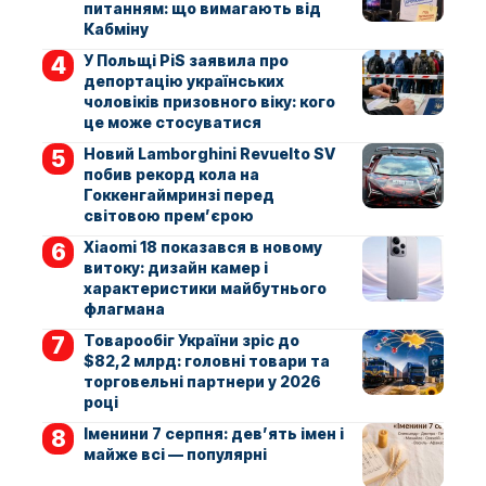
питанням: що вимагають від
Кабміну
У Польщі PiS заявила про
депортацію українських
чоловіків призовного віку: кого
це може стосуватися
Новий Lamborghini Revuelto SV
побив рекорд кола на
Гоккенгаймринзі перед
світовою прем’єрою
Xiaomi 18 показався в новому
витоку: дизайн камер і
характеристики майбутнього
флагмана
Товарообіг України зріс до
$82,2 млрд: головні товари та
торговельні партнери у 2026
році
Іменини 7 серпня: дев’ять імен і
майже всі — популярні