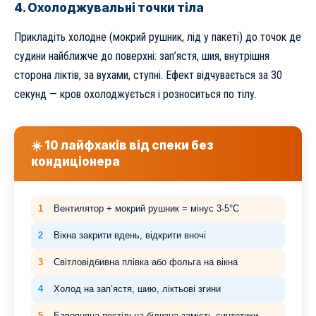
4. Охолоджувальні точки тіла
Прикладіть холодне (мокрий рушник, лід у пакеті) до точок де
судини найближче до поверхні: зап’ястя, шия, внутрішня
сторона ліктів, за вухами, ступні. Ефект відчувається за 30
секунд — кров охолоджується і розноситься по тілу.
☀️ 10 лайфхаків від спеки без
кондиціонера
1
Вентилятор + мокрий рушник = мінус 3-5°C
2
Вікна закрити вдень, відкрити вночі
3
Світловідбивна плівка або фольга на вікна
4
Холод на зап’ястя, шию, ліктьові згини
5
Бавовняна постільна білизна замість синтетики