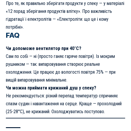
Про те, як правильно зберігати продукти у спеку — у матеріалі
«12 порад зберігання продуктів влітку»
. Про важливість
гідратації і електролітів —
«Електроліти: що це і кому
потрібні»
.
FAQ
Чи допоможе вентилятор при 40°C?
Сам по собі — ні (просто ганяє гаряче повітря). Із мокрим
рушником — так: випаровування створює реальне
охолодження. Це працює до вологості повітря 75% — при
вищій випаровування мінімальне.
Чи можна приймати крижаний душ у спеку?
Не рекомендується: різкий перепад температур спричиняє
спазм судин і навантаження на серце. Краще — прохолодний
(25-28°C), не крижаний. Охолоджуватись поступово.