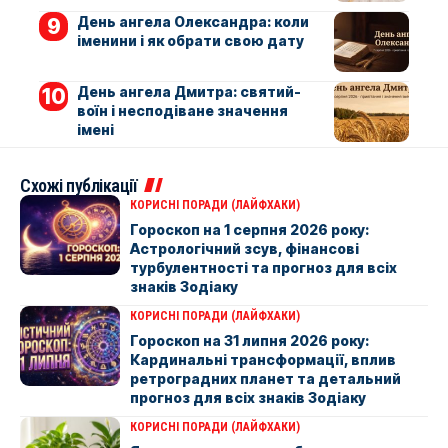
День ангела Олександра: коли
іменини і як обрати свою дату
День ангела Дмитра: святий-
воїн і несподіване значення
імені
Схожі публікації
КОРИСНІ ПОРАДИ (ЛАЙФХАКИ)
Гороскоп на 1 серпня 2026 року:
Астрологічний зсув, фінансові
турбулентності та прогноз для всіх
знаків Зодіаку
КОРИСНІ ПОРАДИ (ЛАЙФХАКИ)
Гороскоп на 31 липня 2026 року:
Кардинальні трансформації, вплив
ретроградних планет та детальний
прогноз для всіх знаків Зодіаку
КОРИСНІ ПОРАДИ (ЛАЙФХАКИ)