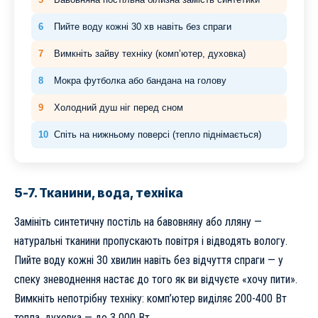
6
Пийте воду кожні 30 хв навіть без спраги
7
Вимкніть зайву техніку (комп’ютер, духовка)
8
Мокра футболка або бандана на голову
9
Холодний душ ніг перед сном
10
Спіть на нижньому поверсі (тепло піднімається)
5-7. Тканини, вода, техніка
Замініть синтетичну постіль на бавовняну або лляну —
натуральні тканини пропускають повітря і відводять вологу.
Пийте воду кожні 30 хвилин навіть без відчуття спраги — у
спеку зневоднення настає до того як ви відчуєте «хочу пити».
Вимкніть непотрібну техніку: комп’ютер виділяє 200-400 Вт
тепла, духовка — до 3 000 Вт.