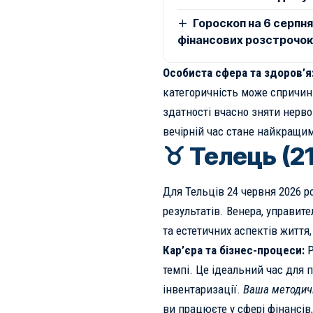
Гороскоп на 6 серпня
фінансових розстрочок 
Особиста сфера та здоров’я
категоричність може спричин
здатності вчасно зняти нерво
вечірній час стане найкращи
♉ Телець (21
Для Тельців 24 червня 2026 р
результатів. Венера, управит
та естетичних аспектів житт
Кар’єра та бізнес-процеси:
Р
темпі. Це ідеальний час для 
інвентаризації.
Ваша методичн
ви працюєте у сфері фінансів,