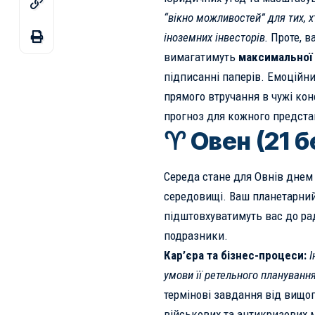
“вікно можливостей” для тих, 
іноземних інвесторів.
Проте, ва
вимагатимуть
максимальної
підписанні паперів. Емоційн
прямого втручання в чужі ко
прогноз для кожного предста
♈ Овен (21 б
Середа стане для Овнів днем 
середовищі. Ваш планетарний
підштовхуватимуть вас до ра
подразники.
Кар’єра та бізнес-процеси:
І
умови її ретельного планування
термінові завдання від вищог
військових та антикризових 