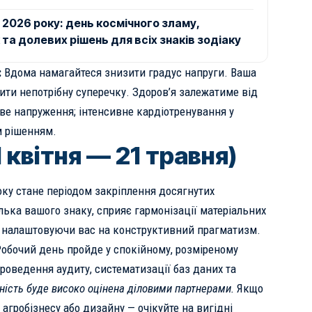
 2026 року: день космічного зламу,
та долевих рішень для всіх знаків зодіаку
:
Вдома намагайтеся знизити градус напруги. Ваша
ити непотрібну суперечку. Здоров’я залежатиме від
ве напруження; інтенсивне кардіотренування у
м рішенням.
 квітня — 21 травня)
оку стане періодом закріплення досягнутих
елька вашого знаку, сприяє гармонізації матеріальних
я, налаштовуючи вас на конструктивний прагматизм.
обочий день пройде у спокійному, розміреному
проведення аудиту, систематизації баз даних та
ість буде високо оцінена діловими партнерами.
Якщо
 агробізнесу або дизайну — очікуйте на вигідні