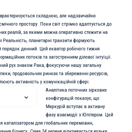
 характеризується складною, але надзвичайно
мічного простору. Поки світ стрімко адаптується до
них реалій, за якими можна оперативно стежити на
і Реальність
, планетарні транзити формують
 порядок денний. Цей екватор робочого тижня
рмаційних потоків та загостренням ділової інтуїції.
ний рух знаком Рака, фокусуючи нашу загальну
зпеки, продовольчих ринках та збереженні ресурсів,
люють активність у комунікаційній сфері.
Аналітика поточних зіркових
конфігурацій показує, що
Меркурій вступає в активну
фазу взаємодії з Юпітером. Цей
я каталізатором для глобальних перемовин,
ання бізнесу.
Саме 24 червня відкривається вузьке