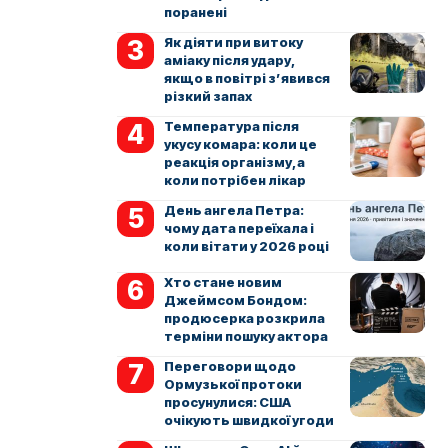
поранені
Як діяти при витоку
аміаку після удару,
якщо в повітрі з’явився
різкий запах
Температура після
укусу комара: коли це
реакція організму, а
коли потрібен лікар
День ангела Петра:
чому дата переїхала і
коли вітати у 2026 році
Хто стане новим
Джеймсом Бондом:
продюсерка розкрила
терміни пошуку актора
Переговори щодо
Ормузької протоки
просунулися: США
очікують швидкої угоди