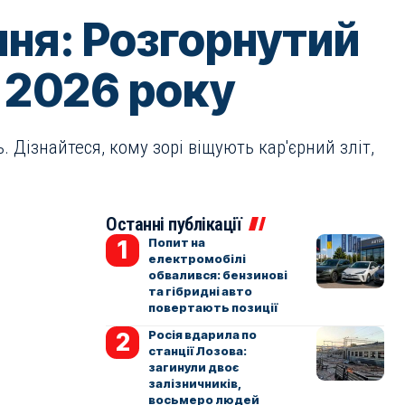
ння: Розгорнутий
я 2026 року
 Дізнайтеся, кому зорі віщують кар'єрний зліт,
Останні публікації
Попит на
електромобілі
обвалився: бензинові
та гібридні авто
повертають позиції
Росія вдарила по
станції Лозова:
загинули двоє
залізничників,
восьмеро людей