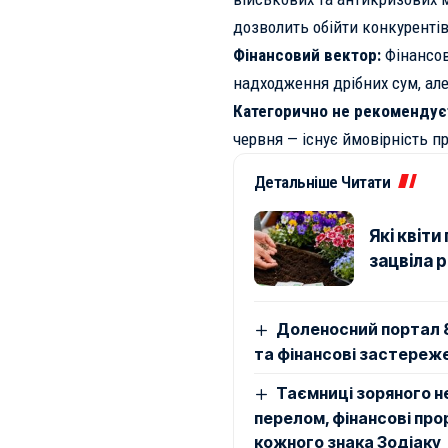
дозволить обійти конкурентів
Фінансовий вектор:
Фінансов
надходження дрібних сум, ал
Категорично не рекомендує
червня — існує ймовірність п
Детальніше Читати
Які квіти
зацвіла р
Доленосний портал 8
та фінансові застереже
Таємниці зоряного не
перелом, фінансові пр
кожного знака Зодіаку