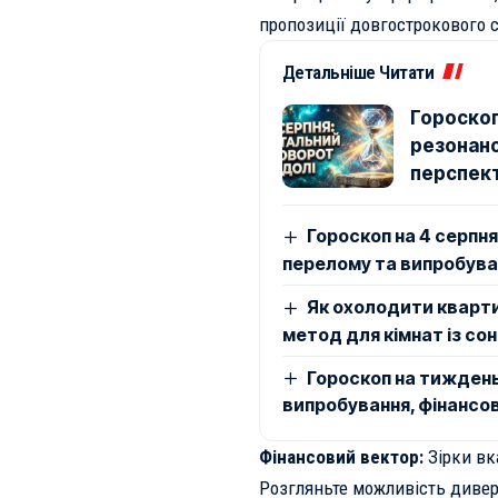
пропозиції довгострокового с
Детальніше Читати
Гороскоп
резонанс
перспекти
Гороскоп на 4 серпн
перелому та випробуван
Як охолодити кварти
метод для кімнат із со
Гороскоп на тиждень 
випробування, фінансов
Фінансовий вектор:
Зірки вк
Розгляньте можливість дивер