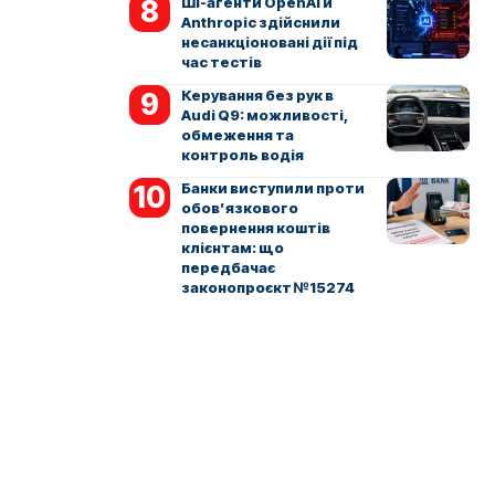
ШІ-агенти OpenAI й
Anthropic здійснили
несанкціоновані дії під
час тестів
Керування без рук в
Audi Q9: можливості,
обмеження та
контроль водія
Банки виступили проти
обов’язкового
повернення коштів
клієнтам: що
передбачає
законопроєкт №15274