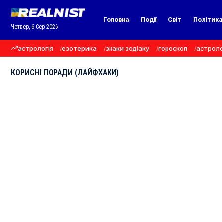
Головна
Події
Світ
Політик
Четвер, 6 Сер 2026
астрологія
езотерика
знаки зодіаку
гороскоп
астроло
КОРИСНІ ПОРАДИ (ЛАЙФХАКИ)