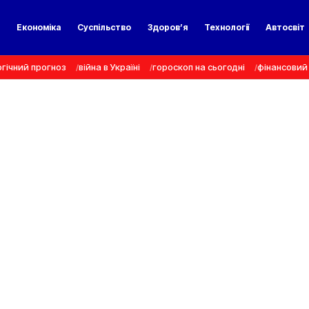
а
Економіка
Суспільство
Здоров’я
Технології
Автосвіт
гічний прогноз
війна в Україні
гороскоп на сьогодні
фінансовий