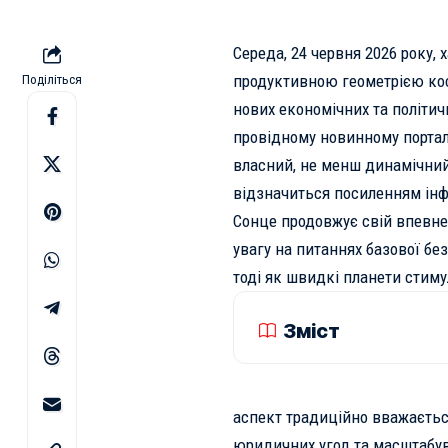
Середа, 24 червня 2026 року,
продуктивною геометрією кос
Поділіться
нових економічних та політич
провідному новинному портал
власний, не менш динамічний
відзначиться посиленням інфо
Сонце продовжує свій впевне
увагу на питаннях базової бе
тоді як швидкі планети стиму
Зміст
аспект традиційно вважаєтьс
юридичних угод та масштабув