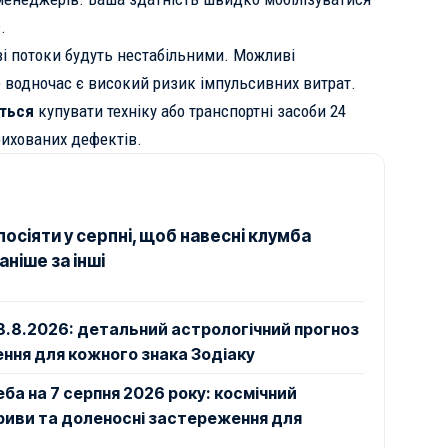
.
і потоки будуть нестабільними. Можливі
е водночас є високий ризик імпульсивних витрат.
ться
купувати техніку або транспортні засоби 24
рихованих дефектів.
 посіяти у серпні, щоб навесні клумба
аніше за інші
.8.2026: детальний астрологічний прогноз
ння для кожного знака Зодіаку
ба на 7 серпня 2026 року: космічний
ориви та доленосні застереження для