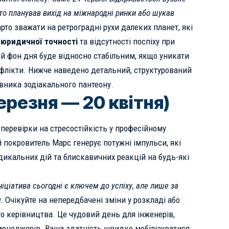
хто планував вихід на міжнародні ринки або шукав
рто зважати на ретроградні рухи далеких планет, які
 юридичної точності
та відсутності поспіху при
ий фон дня буде відносно стабільним, якщо уникати
нфлікти. Нижче наведено детальний, структурований
вника зодіакального пантеону.
ерезня — 20 квітня)
перевірки на стресостійкість у професійному
 покровитель Марс генерує потужні імпульси, які
дикальних дій та блискавичних реакцій на будь-які
ніціатива сьогодні є ключем до успіху, але лише за
.
Очікуйте на непередбачені зміни у розкладі або
о керівництва. Це чудовий день для інженерів,
менеджерів. Ваша здатність швидко мобілізуватися