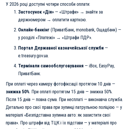
У 2026 році доступні чотири способи оплати:
Застосунок «Дія»
— «Штрафи» → знайти за
держномером → оплатити карткою.
Онлайн-банкінг
(ПриватБанк, monobank, Ощадбанк) —
у розділі «Платежі» → «Штрафи ПДР».
Портал Державної казначейської служби
—
e.treasury.gov.ua.
Термінали самообслуговування
— iBox, EasyPay,
ПриватБанк.
При оплаті через камеру фотофіксації протягом 10 днів —
знижка 50%
. При оплаті протягом 15 днів — знижка 50%.
Після 15 днів — повна сума. При несплаті — виконавча служба.
Детально про свої права при зупинці патрульною поліцією — у
матеріалі
«Безпідставна зупинка авто: як захистити свої
права»
. Про штрафи від ТЦК і їх підстави — у матеріалі
про