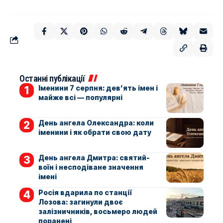
Останні публікації
Іменини 7 серпня: дев’ять імен і
майже всі — популярні
День ангела Олександра: коли
іменини і як обрати свою дату
День ангела Дмитра: святий-
воїн і несподіване значення
імені
Росія вдарила по станції
Лозова: загинули двоє
залізничників, восьмеро людей
поранені