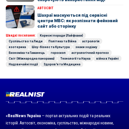
АВТОСВІТ
Шахраї маскуються під сервісні
центри МВС: як розпізнати фейковий
сайт або сторінку
Швидкі посилання:
Корисні поради (Лайфхаки)
Суспільство та Люди
Політика та Війна
астрологія
езотерика
Шоу-бізнес та Культура
знаки зодіаку
Економіка та Гаманець
гороскоп
астрологічний прогноз
Світ (Міжнародна панорама)
Технології та Наука
війна в Україні
Надзвичайні події
Здоров'я та Медицина
«RealNews Україна
— портал актуальних подій та реальних
історій. Автосвіт, економіка, суспільство, міжнародні новини,