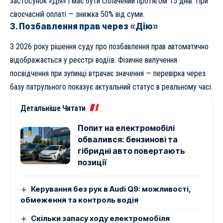
застосунок «Дія» і має бути сплачений протягом 15 днів. При
своєчасній оплаті — знижка 50% від суми.
3. Позбавлення прав через «Дію»
З 2026 року рішення суду про позбавлення прав автоматично
відображається у реєстрі водіїв. Фізичне вилучення
посвідчення при зупинці втрачає значення — перевірка через
базу патрульного показує актуальний статус в реальному часі.
Детальніше Читати
Попит на електромобілі
обвалився: бензинові та
гібридні авто повертають
позиції
Керування без рук в Audi Q9: можливості,
обмеження та контроль водія
Скільки запасу ходу електромобіля