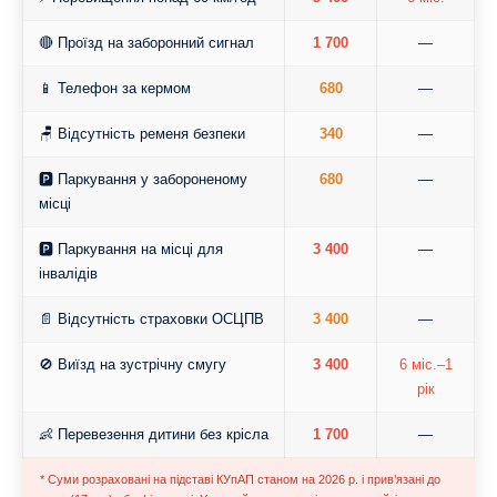
🔴 Проїзд на заборонний сигнал
1 700
—
📱 Телефон за кермом
680
—
🪑 Відсутність ременя безпеки
340
—
🅿️ Паркування у забороненому
680
—
місці
🅿️ Паркування на місці для
3 400
—
інвалідів
📄 Відсутність страховки ОСЦПВ
3 400
—
🚫 Виїзд на зустрічну смугу
3 400
6 міс.–1
рік
👶 Перевезення дитини без крісла
1 700
—
* Суми розраховані на підставі КУпАП станом на 2026 р. і прив’язані до