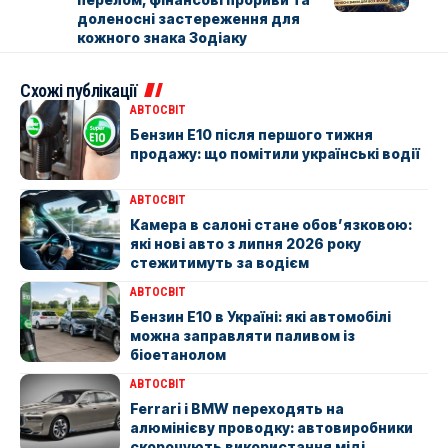
доленосні застереження для
кожного знака Зодіаку
Схожі публікації
АВТОСВІТ
Бензин E10 після першого тижня
продажу: що помітили українські водії
АВТОСВІТ
Камера в салоні стане обов’язковою:
які нові авто з липня 2026 року
стежитимуть за водієм
АВТОСВІТ
Бензин Е10 в Україні: які автомобілі
можна заправляти паливом із
біоетанолом
АВТОСВІТ
Ferrari і BMW переходять на
алюмінієву проводку: автовиробники
скорочують використання міді