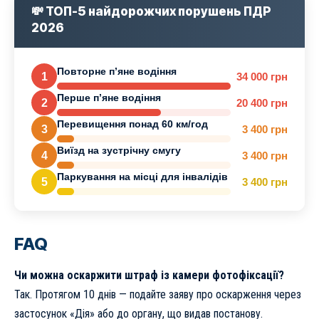
💸 ТОП-5 найдорожчих порушень ПДР
2026
Повторне п’яне водіння
1
34 000 грн
Перше п’яне водіння
2
20 400 грн
Перевищення понад 60 км/год
3
3 400 грн
Виїзд на зустрічну смугу
4
3 400 грн
Паркування на місці для інвалідів
5
3 400 грн
FAQ
Чи можна оскаржити штраф із камери фотофіксації?
Так. Протягом 10 днів — подайте заяву про оскарження через
застосунок «Дія» або до органу, що видав постанову.