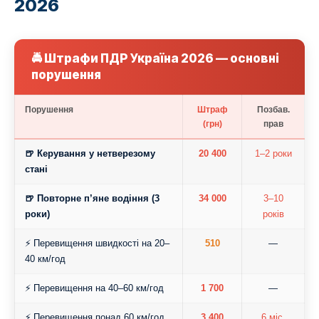
2026
🚔 Штрафи ПДР Україна 2026 — основні
порушення
Порушення
Штраф
Позбав.
(грн)
прав
🍺 Керування у нетверезому
20 400
1–2 роки
стані
🍺 Повторне п’яне водіння (3
34 000
3–10
роки)
років
⚡ Перевищення швидкості на 20–
510
—
40 км/год
⚡ Перевищення на 40–60 км/год
1 700
—
⚡ Перевищення понад 60 км/год
3 400
6 міс.