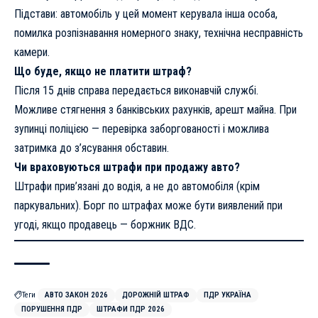
Підстави: автомобіль у цей момент керувала інша особа,
помилка розпізнавання номерного знаку, технічна несправність
камери.
Що буде, якщо не платити штраф?
Після 15 днів справа передається виконавчій службі.
Можливе стягнення з банківських рахунків, арешт майна. При
зупинці поліцією — перевірка заборгованості і можлива
затримка до з’ясування обставин.
Чи враховуються штрафи при продажу авто?
Штрафи прив’язані до водія, а не до автомобіля (крім
паркувальних). Борг по штрафах може бути виявлений при
угоді, якщо продавець — боржник ВДС.
Теги
АВТО ЗАКОН 2026
ДОРОЖНІЙ ШТРАФ
ПДР УКРАЇНА
ПОРУШЕННЯ ПДР
ШТРАФИ ПДР 2026