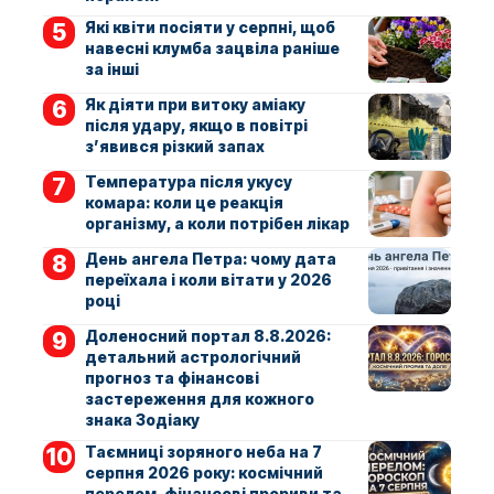
Які квіти посіяти у серпні, щоб
навесні клумба зацвіла раніше
за інші
Як діяти при витоку аміаку
після удару, якщо в повітрі
з’явився різкий запах
Температура після укусу
комара: коли це реакція
організму, а коли потрібен лікар
День ангела Петра: чому дата
переїхала і коли вітати у 2026
році
Доленосний портал 8.8.2026:
детальний астрологічний
прогноз та фінансові
застереження для кожного
знака Зодіаку
Таємниці зоряного неба на 7
серпня 2026 року: космічний
перелом, фінансові прориви та