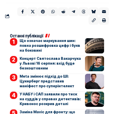
Останні публікації
Що означає маркування шин:
повна розшифровка цифр і букв
на боковині
Концерт Святослава Вакарчука
у Львові 16 серпня: вхід буде
безкоштовним
Meta змінює підхід до ШІ:
Цукерберг представив
маніфест про суперінтелект
У НАБУ і САП заявили про тиск
на суддів у справах детективів:
Кривонос розкрив деталі
Заміна Mavic для фронту: що