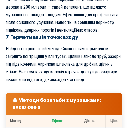
дерева в 200 мл води — спрей-репелент, що відлякує
мурашок і не шкодить людям. Ефективний для профілактики
після основного усунення. Нанесіть на зовнішній периметр
підвіконь, дверних порогів і вентиляційних отворів.
7. Герметизація точок входу
Найдовгостроковіший метод. Силіконовим герметиком
закрийте всі тріщини у плінтусах, щілини навколо труб, зазори
під підвіконнями. Акрилова шпаклівка для дрібних щілин у
стінах. Без точок входу колонія втрачає доступ до квартири
незалежно від того, де знаходиться гніздо.
🐜 Методи боротьби з мурашками:
порівняння
Метод
Ефект
Діє на
Ціна