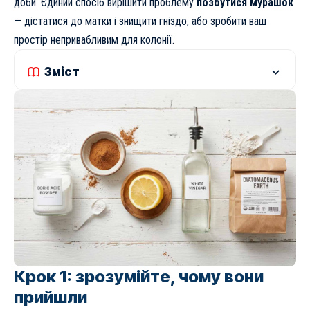
доби. Єдиний спосіб вирішити проблему
позбутися мурашок
— дістатися до матки і знищити гніздо, або зробити ваш
простір непривабливим для колонії.
Зміст
Крок 1: зрозумійте, чому вони
прийшли