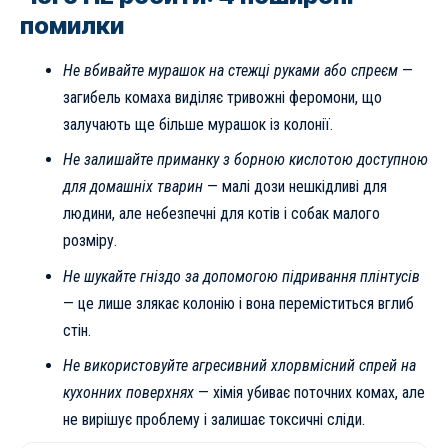
помилки
Не вбивайте мурашок на стежці руками або спреєм
—
загибель комаха виділяє тривожні феромони, що
залучають ще більше мурашок із колонії.
Не залишайте приманку з борною кислотою доступною
для домашніх тварин
— малі дози нешкідливі для
людини, але небезпечні для котів і собак малого
розміру.
Не шукайте гніздо за допомогою підривання плінтусів
— це лише злякає колонію і вона переміститься вглиб
стін.
Не використовуйте агресивний хлорвмісний спрей на
кухонних поверхнях
— хімія убиває поточних комах, але
не вирішує проблему і залишає токсичні сліди.