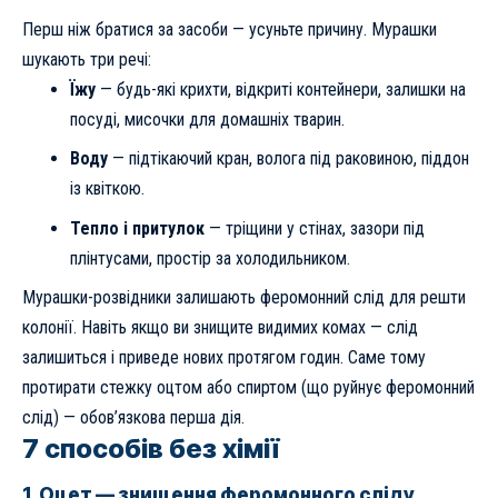
Перш ніж братися за засоби — усуньте причину. Мурашки
шукають три речі:
Їжу
— будь-які крихти, відкриті контейнери, залишки на
посуді, мисочки для домашніх тварин.
Воду
— підтікаючий кран, волога під раковиною, піддон
із квіткою.
Тепло і притулок
— тріщини у стінах, зазори під
плінтусами, простір за холодильником.
Мурашки-розвідники залишають феромонний слід для решти
колонії. Навіть якщо ви знищите видимих комах — слід
залишиться і приведе нових протягом годин. Саме тому
протирати стежку оцтом або спиртом (що руйнує феромонний
слід) — обов’язкова перша дія.
7 способів без хімії
1. Оцет — знищення феромонного сліду