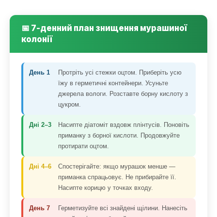
📅 7-денний план знищення мурашиної
колонії
День 1
Протріть усі стежки оцтом. Приберіть усю
їжу в герметичні контейнери. Усуньте
джерела вологи. Розставте борну кислоту з
цукром.
Дні 2–3
Насипте діатоміт вздовж плінтусів. Поновіть
приманку з борної кислоти. Продовжуйте
протирати оцтом.
Дні 4–6
Спостерігайте: якщо мурашок менше —
приманка спрацьовує. Не прибирайте її.
Насипте корицю у точках входу.
День 7
Герметизуйте всі знайдені щілини. Нанесіть