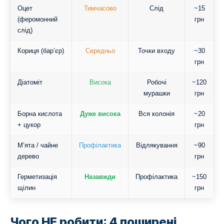
Оцет
Тимчасово
Слід
~15
(феромонний
грн
слід)
Кориця (бар’єр)
Середньо
Точки входу
~30
грн
Діатоміт
Висока
Робочі
~120
мурашки
грн
Борна кислота
Дуже висока
Вся колонія
~20
+ цукор
грн
М’ята / чайне
Профілактика
Відлякування
~90
дерево
грн
Герметизація
Назавжди
Профілактика
~150
щілин
грн
Чого НЕ робити: 4 поширені