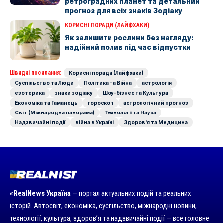
ретроградних планет та детальний
прогноз для всіх знаків Зодіаку
КОРИСНІ ПОРАДИ (ЛАЙФХАКИ)
Як залишити рослини без нагляду:
надійний полив під час відпустки
Швидкі посилання:
Корисні поради (Лайфхаки)
Суспільство та Люди
Політика та Війна
астрологія
езотерика
знаки зодіаку
Шоу-бізнес та Культура
Економіка та Гаманець
гороскоп
астрологічний прогноз
Світ (Міжнародна панорама)
Технології та Наука
Надзвичайні події
війна в Україні
Здоров'я та Медицина
«RealNews Україна
— портал актуальних подій та реальних
історій. Автосвіт, економіка, суспільство, міжнародні новини,
технології, культура, здоров’я та надзвичайні події — все головне