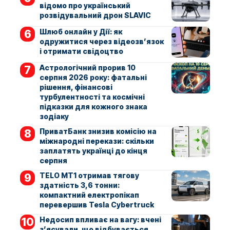
відомо про український
розвідувальний дрон SLAVIC
Шлюб онлайн у Дії: як
одружитися через відеозв’язок
і отримати свідоцтво
Астрологічний прорив 10
серпня 2026 року: фатальні
рішення, фінансові
турбулентності та космічні
підказки для кожного знака
зодіаку
ПриватБанк знизив комісію на
міжнародні перекази: скільки
заплатять українці до кінця
серпня
TELO MT1 отримав тягову
здатність 3,6 тонни:
компактний електропікап
перевершив Tesla Cybertruck
Недосип впливає на вагу: вчені
з’ясували, що відбувається