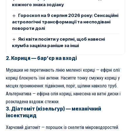
кожного знака зодіаку
Гороскоп на 9 серпня 2026 року: Сенсаційні
астрологічні трансформації та несподівані
повороти долі
Які квіти посіяти у серпні, щоб навесні
клумба зацвіла раніше за інші
2. Кориця — бар’єр на вході
Мурашки не перетинають лінію меленої кориці — ефірні олії
кориці блокують їхні антени. Насипте тонку смужку кориці у
місцях проникнення: підвіконня, поріг, щілини навколо труб.
Альтернатива — ефірна олія кориці, нанесена на ватні диски і
розкладена вздовж стежки.
3. Діатоміт (кізельгур) — механічний
інсектицид
Харчовий діатоміт — порошок із скелетів мікроводоростей.