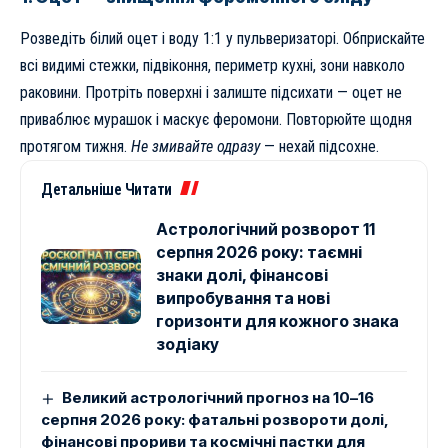
Розведіть білий оцет і воду 1:1 у пульверизаторі. Обприскайте
всі видимі стежки, підвіконня, периметр кухні, зони навколо
раковини. Протріть поверхні і залиште підсихати — оцет не
приваблює мурашок і маскує феромони. Повторюйте щодня
протягом тижня.
Не змивайте одразу
— нехай підсохне.
Детальніше Читати
Астрологічний розворот 11
серпня 2026 року: таємні
знаки долі, фінансові
випробування та нові
горизонти для кожного знака
зодіаку
Великий астрологічний прогноз на 10–16
серпня 2026 року: фатальні розвороти долі,
фінансові прориви та космічні пастки для