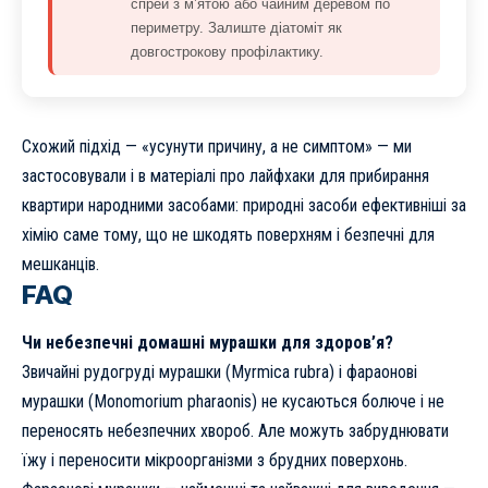
спрей з м’ятою або чайним деревом по
периметру. Залиште діатоміт як
довгострокову профілактику.
Схожий підхід — «усунути причину, а не симптом» — ми
застосовували і в матеріалі про
лайфхаки для прибирання
квартири народними засобами
: природні засоби ефективніші за
хімію саме тому, що не шкодять поверхням і безпечні для
мешканців.
FAQ
Чи небезпечні домашні мурашки для здоров’я?
Звичайні рудогруді мурашки (Myrmica rubra) і фараонові
мурашки (Monomorium pharaonis) не кусаються болюче і не
переносять небезпечних хвороб. Але можуть забруднювати
їжу і переносити мікроорганізми з брудних поверхонь.