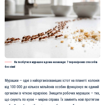
Як позбутися мурашок вдома назавжди: 7 перевірених способів
без хімії
Мурашки — одні з найорганізованіших істот на планеті: колонія
від 100 000 до кількох мільйонів особин функціонує як єдиний
організм із чіткою ієрархією. Знищити робочих мурашок — тих,
що снують по кухні — марна справа. Їх замінять нові протягом