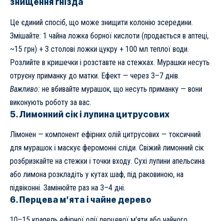
знищення гнізда
Це єдиний спосіб, що може знищити колонію зсередини.
Змішайте: 1 чайна ложка борної кислоти (продається в аптеці,
~15 грн) + 3 столові ложки цукру + 100 мл теплої води.
Розлийте в кришечки і розставте на стежках. Мурашки несуть
отруєну приманку до матки. Ефект — через 3–7 днів.
Важливо:
не вбивайте мурашок, що несуть приманку — вони
виконують роботу за вас.
5. Лимонний сік і лупина цитрусових
Лімонен — компонент ефірних олій цитрусових — токсичний
для мурашок і маскує феромонні сліди. Свіжий лимонний сік
розбризкайте на стежки і точки входу. Сухі лупини апельсина
або лимона розкладіть у кутах шаф, під раковиною, на
підвіконні. Замінюйте раз на 3–4 дні.
6. Перцева м’ята і чайне дерево
10–15 крапель ефірної олії перцевої м’яти або чайного