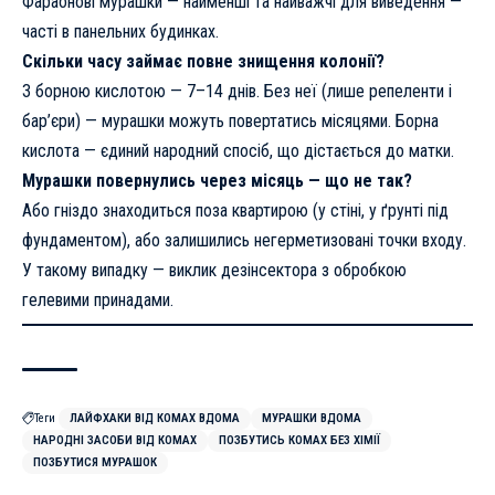
Фараонові мурашки — найменші та найважчі для виведення —
часті в панельних будинках.
Скільки часу займає повне знищення колонії?
З борною кислотою — 7–14 днів. Без неї (лише репеленти і
бар’єри) — мурашки можуть повертатись місяцями. Борна
кислота — єдиний народний спосіб, що дістається до матки.
Мурашки повернулись через місяць — що не так?
Або гніздо знаходиться поза квартирою (у стіні, у ґрунті під
фундаментом), або залишились негерметизовані точки входу.
У такому випадку — виклик дезінсектора з обробкою
гелевими принадами.
Теги
ЛАЙФХАКИ ВІД КОМАХ ВДОМА
МУРАШКИ ВДОМА
НАРОДНІ ЗАСОБИ ВІД КОМАХ
ПОЗБУТИСЬ КОМАХ БЕЗ ХІМІЇ
ПОЗБУТИСЯ МУРАШОК