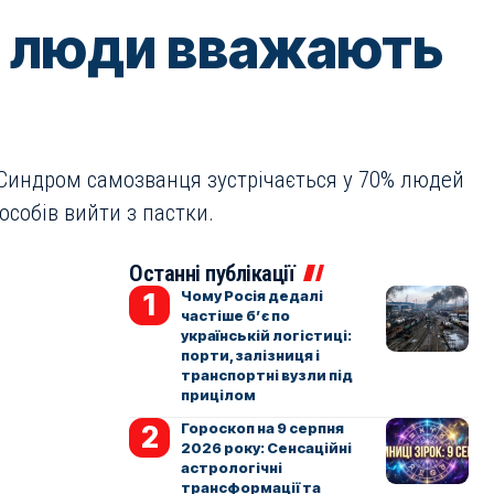
і люди вважають
Синдром самозванця зустрічається у 70% людей
особів вийти з пастки.
Останні публікації
Чому Росія дедалі
частіше б’є по
українській логістиці:
порти, залізниця і
транспортні вузли під
прицілом
Гороскоп на 9 серпня
2026 року: Сенсаційні
астрологічні
трансформації та