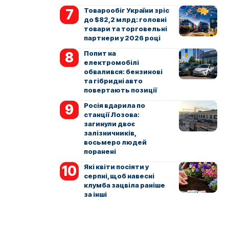
Товарообіг України зріс
до $82,2 млрд: головні
товари та торговельні
партнери у 2026 році
Попит на
електромобілі
обвалився: бензинові
та гібридні авто
повертають позиції
Росія вдарила по
станції Лозова:
загинули двоє
залізничників,
восьмеро людей
поранені
Які квіти посіяти у
серпні, щоб навесні
клумба зацвіла раніше
за інші