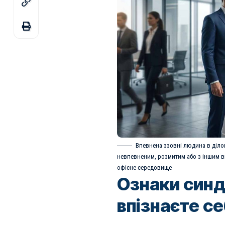
Впевнена ззовні людина в ділов
невпевненим, розмитим або з іншим 
офісне середовище
Ознаки синд
впізнаєте с