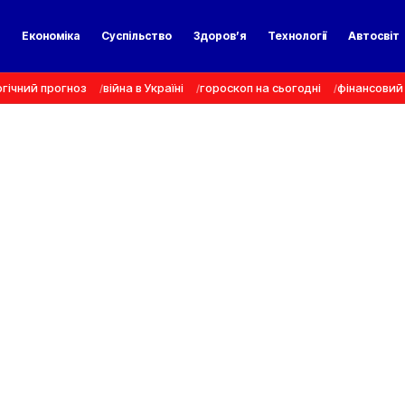
а
Економіка
Суспільство
Здоров’я
Технології
Автосвіт
гічний прогноз
війна в Україні
гороскоп на сьогодні
фінансовий