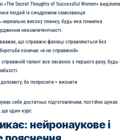
і «The Secret Thoughts of Successful Women» виділила
дінки людей із синдромом самозванця:
 нереально високу планку, будь-яка помилка
ердження некомпетентності.
вважає, що справжні фахівці справляються без
боротьба означає «я не справжній».
справжній талант все засвоює з першого разу; будь-
лабкості.
 допомогу, бо попросити = визнати
чуває себе достатньо підготовленим, постійно шукає
 ще один курс.
икає: нейронаукове і
е пояснення