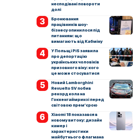
несподівані повороти
долі
Бронювання
працівників шоу-
бізнесу опинилося під
питанням: що
вимагають від Кабміну
У Польщі PiS заявила
про депортацію
українських чоловіків
призовного віку: кого
це може стосуватися
Новий Lamborghini
Revuelto SV побив
рекорд кола на
Гоккенгаймринзі перед
світовою прем’єрою
Xiaomi 18 показався в
новому витоку: дизайн
камер і
характеристики
майбутнього флагмана