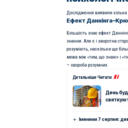
Дослідження виявили кілька 
Ефект Даннінга–Крю
Більшість знає ефект Даннін
знання. Але є і зворотна стор
розуміють, наскільки ще біл
межа між «тим, що знаю» і «
— хвороба розумних.
Детальніше Читати
День буді
святкуют
Іменини 7 серпня: де