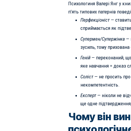
Психологиня Валері Янг у книз
п’ять типових патернів пове
Перфекціоніст
— ставить
сприймається як підтв
Супермен/Супержінка
— 
зусиль, тому прихована 
Геній
— переконаний, що 
яке навчання = доказ с
Соліст
— не просить про
некомпетентність.
Експерт
— ніколи не від
ще одне підтвердження,
Чому він вин
психологічн