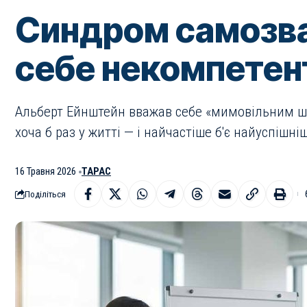
Синдром самозва
себе некомпете
Альберт Ейнштейн вважав себе «мимовільним ша
хоча б раз у житті — і найчастіше б'є найуспішн
16 Травня 2026
ТАРАС
Поділіться