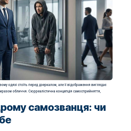
ому одязі стоїть перед дзеркалом, але її відображення виглядає
виразом обличчя. Сюрреалістична концепція самосприйняття,
рому самозванця: чи
ебе