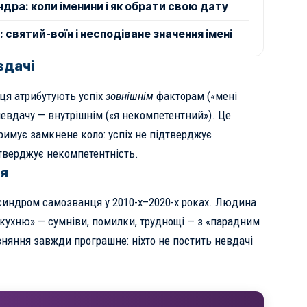
дра: коли іменини і як обрати свою дату
святий-воїн і несподіване значення імені
вдачі
я атрибутують успіх
зовнішнім
факторам («мені
невдачу — внутрішнім («я некомпетентний»). Це
римує замкнене коло: успіх не підтверджує
дтверджує некомпетентність.
ня
синдром самозванця у 2010-х–2020-х роках. Людина
кухню» — сумніви, помилки, труднощі — з «парадним
няння завжди програшне: ніхто не постить невдачі