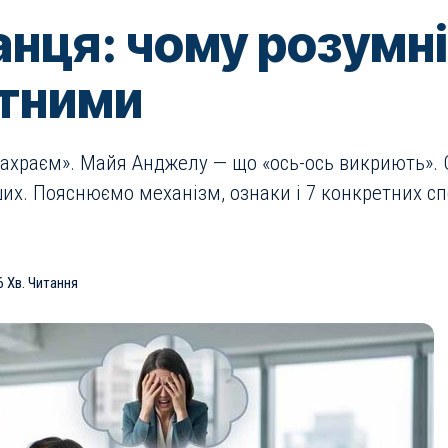
нця: чому розумн
нтними
храєм». Майя Анджелу — що «ось-ось викриють». 
іших. Пояснюємо механізм, ознаки і 7 конкретних сп
6 Хв. Читання