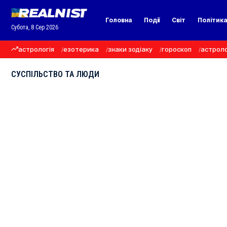
Головна
Події
Світ
Політик
Субота, 8 Сер 2026
астрологія
езотерика
знаки зодіаку
гороскоп
астроло
СУСПІЛЬСТВО ТА ЛЮДИ