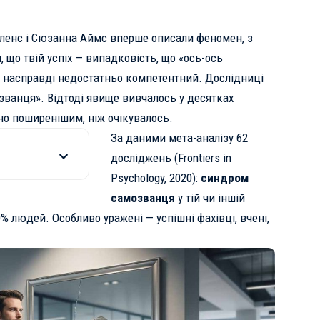
 Кленс і Сюзанна Аймс вперше описали феномен, з
, що твій успіх — випадковість, що «ось-ось
и насправді недостатньо компетентний. Дослідниці
ванця». Відтоді явище вивчалось у десятках
но поширенішим, ніж очікувалось.
За даними мета-аналізу 62
досліджень (Frontiers in
Psychology, 2020):
синдром
самозванця
у тій чи іншій
 людей. Особливо уражені — успішні фахівці, вчені,