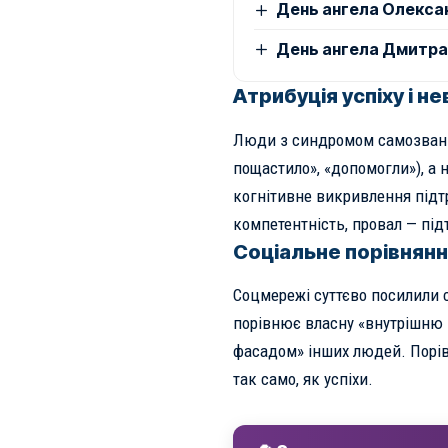
День ангела Олексан
День ангела Дмитра: 
Атрибуція успіху і не
Люди з синдромом самозванц
пощастило», «допомогли»), а 
когнітивне викривлення підт
компетентність, провал — пі
Соціальне порівнян
Соцмережі суттєво посилили 
порівнює власну «внутрішню 
фасадом» інших людей. Порів
так само, як успіхи.