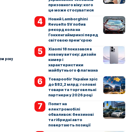
призовного віку: кого
це може стосуватися
Новий Lamborghini
Revuelto SV побив
рекорд кола на
Гоккенгаймринзі перед
світовою прем’єрою
Xiaomi 18 показався в
новому витоку: дизайн
ом року
камер і
характеристики
майбутнього флагмана
Товарообіг України зріс
до $82,2 млрд: головні
товари та торговельні
партнери у 2026 році
Попит на
електромобілі
обвалився: бензинові
та гібридні авто
повертають позиції