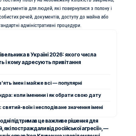
 документів для людей, які повернулися з полону і
обистих речей, документів, доступу до майна або
андартні адміністративні процедури.
вельника в Україні 2026: якого числа
ь і кому адресують привітання
в’ять імен і майже всі — популярні
дра: коли іменини і як обрати свою дату
святий-воїн і несподіване значення імені
годні підтримав це важливе рішення для
 які постраждали від російської агресії», —