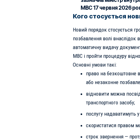
зазначив міністр внутр
МВС 17 червня 2026 ро
Кого стосується но
Новий порядок стосується гр
позбавлення волі внаслідок в
автоматичну видачу документ
МВС і пройти процедуру відн
Основні умови такі:
право на безкоштовне 
або незаконне позбавле
відновити можна посвід
транспортного засобу;
послугу надаватимуть у
скористатися правом м
строк звернення — прот