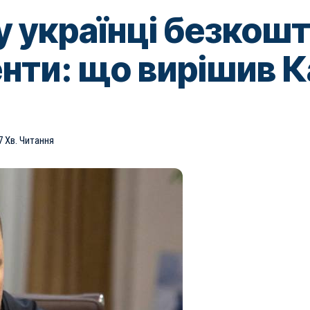
ну українці безкош
нти: що вирішив К
7 Хв. Читання