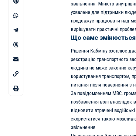
звільнення. Міністр внутрішн
ухвалене для підтримки людей
продовжує працювати над ме
вирішувати практичні проблем
Що саме змінюється 
Рішення Кабміну охоплює два
реєстрацію транспортного зас
людина не може законно керу
користування транспортом, пр
питання після повернення з н
За повідомленням МВС, грома
позбавлення волі внаслідок в
відновити втрачені водійськ
скористатися такою можливіс
звільнення.
Це означає, що йдеться не пр