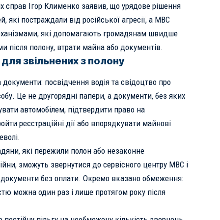
іх справ Ігор Клименко заявив, що урядове рішення
, які постраждали від російської агресії, а МВС
ханізмами, які допомагають громадянам швидше
и після полону, втрати майна або документів.
для звільнених з полону
 документи: посвідчення водія та свідоцтво про
обу. Це не другорядні папери, а документи, без яких
вати автомобілем, підтвердити право на
ойти реєстраційні дії або впорядкувати майнові
еволі.
дяни, які пережили полон або незаконне
ійни, зможуть звернутися до сервісного центру МВС і
і документи без оплати. Окремо вказано обмеження:
тю можна один раз і лише протягом року після
о постійну пільгу на необмежену кількість звернень,