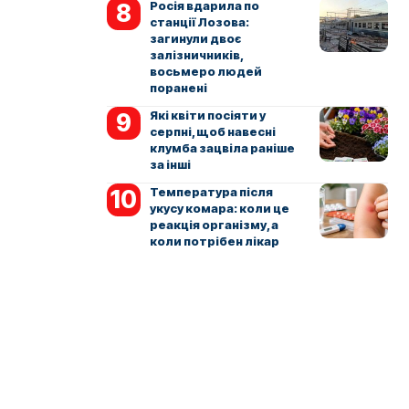
Росія вдарила по
станції Лозова:
загинули двоє
залізничників,
восьмеро людей
поранені
Які квіти посіяти у
серпні, щоб навесні
клумба зацвіла раніше
за інші
Температура після
укусу комара: коли це
реакція організму, а
коли потрібен лікар