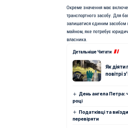
Окреме значення має включен
транспортного засобу. Для ба
залишатися єдиним засобом п
майном, яке потребує юридич
власника.
Детальніше Читати
Як діяти 
повітрі з
День ангела Петра: ч
році
Податківці та виїзд
перевіряти