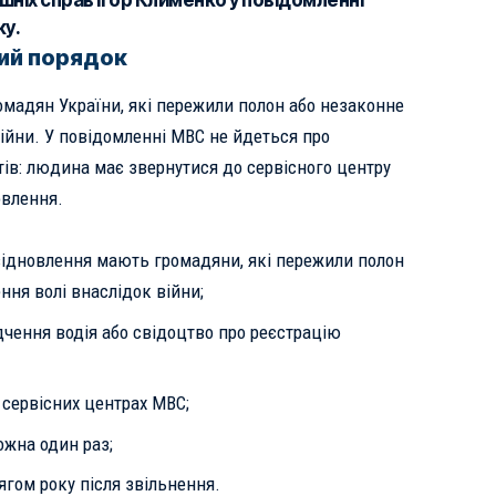
ішніх справ Ігор Клименко у повідомленні
ку.
вий порядок
омадян України, які пережили полон або незаконне
ійни. У повідомленні МВС не йдеться про
ів: людина має звернутися до сервісного центру
овлення.
відновлення мають громадяни, які пережили полон
ння волі внаслідок війни;
чення водія або свідоцтво про реєстрацію
 сервісних центрах МВС;
ожна один раз;
ягом року після звільнення.