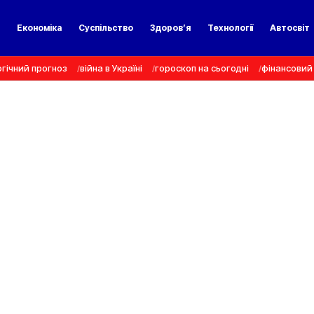
а
Економіка
Суспільство
Здоров’я
Технології
Автосвіт
гічний прогноз
війна в Україні
гороскоп на сьогодні
фінансовий