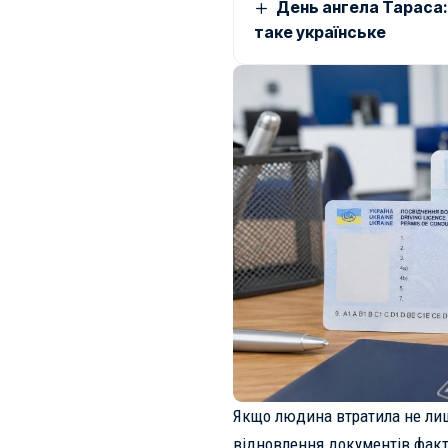
День ангела Тараса: 
таке українське
Якщо людина втратила не лише
відновлення документів факт