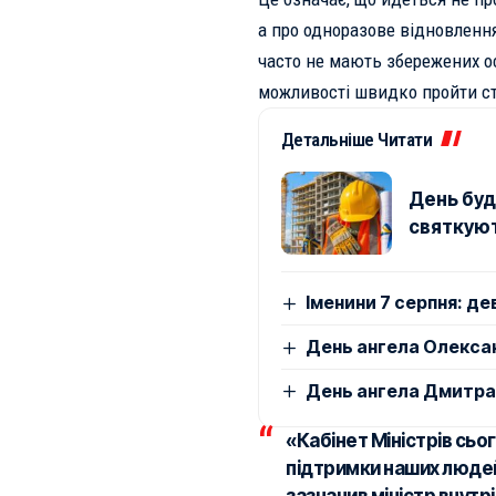
а про одноразове відновлення
часто не мають збережених ос
можливості швидко пройти ст
Детальніше Читати
День буді
святкуют
Іменини 7 серпня: де
День ангела Олексан
День ангела Дмитра: 
«Кабінет Міністрів сьо
підтримки наших людей,