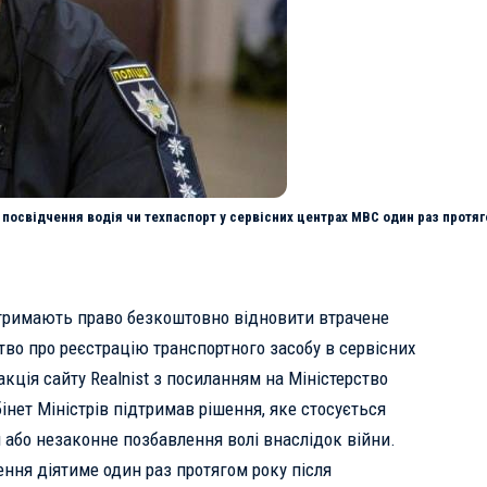
 посвідчення водія чи техпаспорт у сервісних центрах МВС один раз протяг
 отримають право безкоштовно відновити втрачене
тво про реєстрацію транспортного засобу в сервісних
акція сайту
Realnist
з посиланням на
Міністерство
бінет Міністрів підтримав рішення, яке стосується
 або незаконне позбавлення волі внаслідок війни.
ння діятиме один раз протягом року після