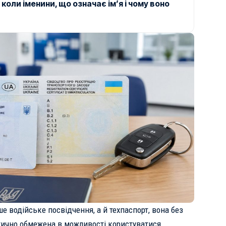
коли іменини, що означає ім’я і чому воно
 водійське посвідчення, а й техпаспорт, вона без
ично обмежена в можливості користуватися