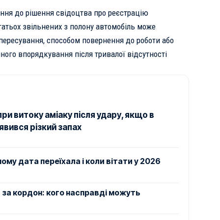
ня до рішення свідоцтва про реєстрацію
гатьох звільнених з полону автомобіль може
ересування, способом повернення до роботи або
ного впорядкування після тривалої відсутності
при витоку аміаку після удару, якщо в
’явився різкий запах
ому дата переїхала і коли вітати у 2026
и за кордон: кого насправді можуть