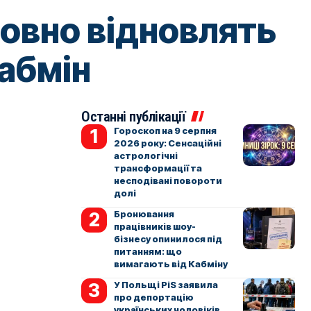
товно відновлять
абмін
Останні публікації
Гороскоп на 9 серпня
2026 року: Сенсаційні
астрологічні
трансформації та
несподівані повороти
долі
Бронювання
працівників шоу-
бізнесу опинилося під
питанням: що
вимагають від Кабміну
У Польщі PiS заявила
про депортацію
українських чоловіків