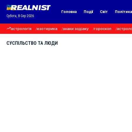
Головна
Події
Світ
Політик
Субота, 8 Сер 2026
астрологія
езотерика
знаки зодіаку
гороскоп
астроло
СУСПІЛЬСТВО ТА ЛЮДИ