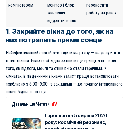
комп’ютером
монітор і блок
переносити
живлення
роботу на ранок
віддають тепло
1. Закрийте вікна до того, як на
них потрапить пряме сонце
Найефективніший спосіб охолодити квартиру — не допустити
її нагрівання. Вікна необхідно затінити ще вранці, а не після
того, як підлога, меблі та стіни вже стали гарячими. У
кімнатах із південними вікнами захист краще встановлювати
приблизно з 8:00–9:00, із західними — до початку інтенсивного
післяобіднього сонця.
Детальніше Читати
Гороскоп на 5 серпня 2026
року: космічний резонанс,
кармічні повороти та