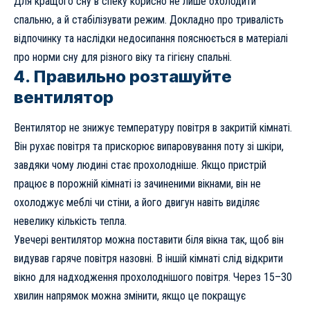
Для кращого сну в спеку корисно не лише охолодити
спальню, а й стабілізувати режим. Докладно про тривалість
відпочинку та наслідки недосипання пояснюється в матеріалі
про норми сну для різного віку та гігієну спальні
.
4. Правильно розташуйте
вентилятор
Вентилятор не знижує температуру повітря в закритій кімнаті.
Він рухає повітря та прискорює випаровування поту зі шкіри,
завдяки чому людині стає прохолодніше. Якщо пристрій
працює в порожній кімнаті із зачиненими вікнами, він не
охолоджує меблі чи стіни, а його двигун навіть виділяє
невелику кількість тепла.
Увечері вентилятор можна поставити біля вікна так, щоб він
видував гаряче повітря назовні. В іншій кімнаті слід відкрити
вікно для надходження прохолоднішого повітря. Через 15–30
хвилин напрямок можна змінити, якщо це покращує