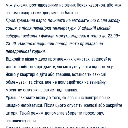
між вікнами, розташованими на різних боках квартири, або між
вікном і відкритими дверима на балкон.
Провітрювання варто починати не автоматично після заходу
сонця, а після перевірки температури. У щільній міській
забудові асфальт і фасади можуть віддавати тепло до 22:00–
23:00. Найпрохолодніший період часто припадає на
передранкові години.
Відкрийте вікна у двох протилежних кімнатах, зафіксуйте
двері, приберіть предмети, які можуть упасти від протягу.
Якщо у квартирі є діти або тварини, встановіть захисні
обмежувачі та сітки, але не покладайтеся на звичайну
москітну сітку як на захист від падіння.
Уранці закрийте вікна до того, як зовнішнє повітря почне
швидко нагріватися. Після цього опустіть жалюзі або закрийте
штори. Такий режим допомагає зберегти прохолоду,
накопичену вночі.