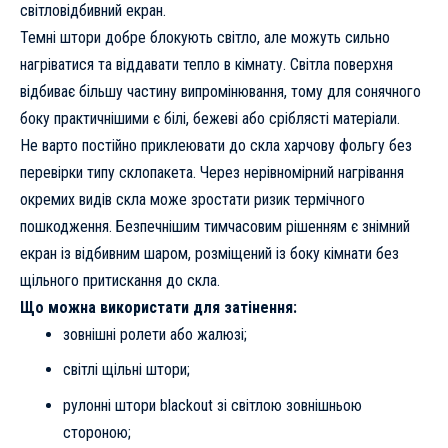
світловідбивний екран.
Темні штори добре блокують світло, але можуть сильно
нагріватися та віддавати тепло в кімнату. Світла поверхня
відбиває більшу частину випромінювання, тому для сонячного
боку практичнішими є білі, бежеві або сріблясті матеріали.
Не варто постійно приклеювати до скла харчову фольгу без
перевірки типу склопакета. Через нерівномірний нагрівання
окремих видів скла може зростати ризик термічного
пошкодження. Безпечнішим тимчасовим рішенням є знімний
екран із відбивним шаром, розміщений із боку кімнати без
щільного притискання до скла.
Що можна використати для затінення:
зовнішні ролети або жалюзі;
світлі щільні штори;
рулонні штори blackout зі світлою зовнішньою
стороною;