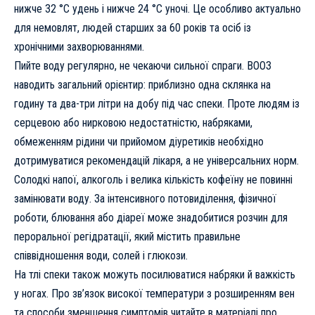
нижче 32 °C удень і нижче 24 °C уночі. Це особливо актуально
для немовлят, людей старших за 60 років та осіб із
хронічними захворюваннями.
Пийте воду регулярно, не чекаючи сильної спраги. ВООЗ
наводить загальний орієнтир: приблизно одна склянка на
годину та два-три літри на добу під час спеки. Проте людям із
серцевою або нирковою недостатністю, набряками,
обмеженням рідини чи прийомом діуретиків необхідно
дотримуватися рекомендацій лікаря, а не універсальних норм.
Солодкі напої, алкоголь і велика кількість кофеїну не повинні
замінювати воду. За інтенсивного потовиділення, фізичної
роботи, блювання або діареї може знадобитися розчин для
пероральної регідратації, який містить правильне
співвідношення води, солей і глюкози.
На тлі спеки також можуть посилюватися набряки й важкість
у ногах. Про зв’язок високої температури з розширенням вен
та способи зменшення симптомів читайте в матеріалі
про