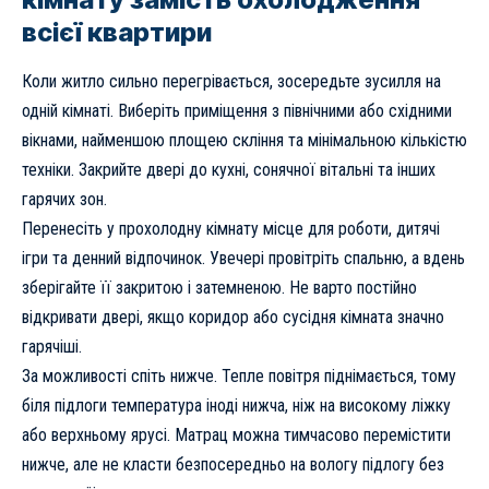
всієї квартири
Коли житло сильно перегрівається, зосередьте зусилля на
одній кімнаті. Виберіть приміщення з північними або східними
вікнами, найменшою площею скління та мінімальною кількістю
техніки. Закрийте двері до кухні, сонячної вітальні та інших
гарячих зон.
Перенесіть у прохолодну кімнату місце для роботи, дитячі
ігри та денний відпочинок. Увечері провітріть спальню, а вдень
зберігайте її закритою і затемненою. Не варто постійно
відкривати двері, якщо коридор або сусідня кімната значно
гарячіші.
За можливості спіть нижче. Тепле повітря піднімається, тому
біля підлоги температура іноді нижча, ніж на високому ліжку
або верхньому ярусі. Матрац можна тимчасово перемістити
нижче, але не класти безпосередньо на вологу підлогу без