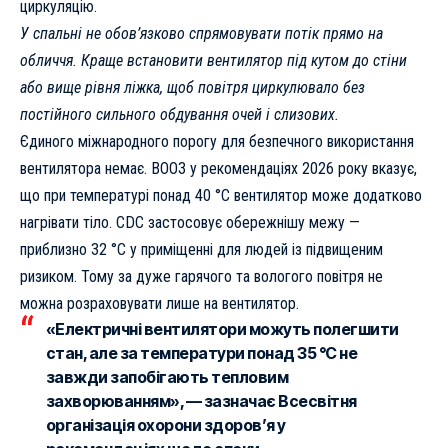
циркуляцію.
У спальні не обов’язково спрямовувати потік прямо на
обличчя. Краще встановити вентилятор під кутом до стіни
або вище рівня ліжка, щоб повітря циркулювало без
постійного сильного обдування очей і слизових.
Єдиного міжнародного порогу для безпечного використання
вентилятора немає. ВООЗ у рекомендаціях 2026 року вказує,
що при температурі понад 40 °C вентилятор може додатково
нагрівати тіло. CDC застосовує обережнішу межу —
приблизно 32 °C у приміщенні для людей із підвищеним
ризиком. Тому за дуже гарячого та вологого повітря не
можна розраховувати лише на вентилятор.
«Електричні вентилятори можуть полегшити
стан, але за температури понад 35 °C не
завжди запобігають тепловим
захворюванням», — зазначає Всесвітня
організація охорони здоров’я у