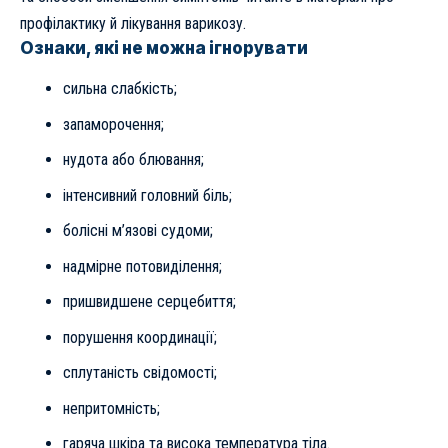
профілактику й лікування варикозу
.
Ознаки, які не можна ігнорувати
сильна слабкість;
запаморочення;
нудота або блювання;
інтенсивний головний біль;
болісні м’язові судоми;
надмірне потовиділення;
пришвидшене серцебиття;
порушення координації;
сплутаність свідомості;
непритомність;
гаряча шкіра та висока температура тіла.