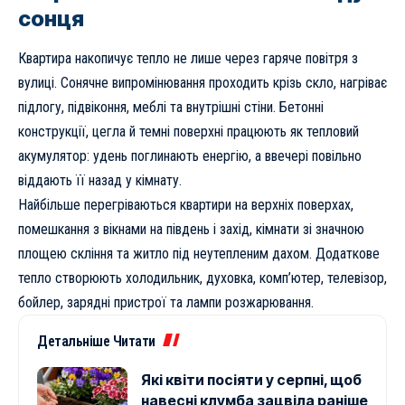
сонця
Квартира накопичує тепло не лише через гаряче повітря з
вулиці. Сонячне випромінювання проходить крізь скло, нагріває
підлогу, підвіконня, меблі та внутрішні стіни. Бетонні
конструкції, цегла й темні поверхні працюють як тепловий
акумулятор: удень поглинають енергію, а ввечері повільно
віддають її назад у кімнату.
Найбільше перегріваються квартири на верхніх поверхах,
помешкання з вікнами на південь і захід, кімнати зі значною
площею скління та житло під неутепленим дахом. Додаткове
тепло створюють холодильник, духовка, комп’ютер, телевізор,
бойлер, зарядні пристрої та лампи розжарювання.
Детальніше Читати
Які квіти посіяти у серпні, щоб
навесні клумба зацвіла раніше