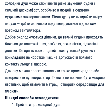
холодний душ може спричинити різке звуження судин і
сильний дискомфорт, особливо в людей із серцево-
судинними захворюваннями. Після душу не витирайте шкіру
насухо — дайте залишкам води випаруватися під легким
потоком вентилятора.
Добре охолоджуються ділянки, де великі судини проходять
близько до поверхні: шия, зап’ястя, згини ліктів, підколінні
ділянки. Загорніть прохолодний пакет у тонкий рушник і
прикладайте на короткий час, не допускаючи прямого
контакту льоду зі шкірою.
Для сну можна злегка зволожити тонке простирадло або
використати пульверизатор. Тканина не повинна бути мокрою
настільки, щоб намочити матрац і створити середовище для
плісняви.
Швидкі способи охолодитися:
Прийняти прохолодний душ.