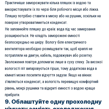
Практичніше заморожувати кілька пляшок із водою та
використовувати їх по черзі біля робочого місця або ліжка.
Пляшку потрібно ставити в миску або на рушник, оскільки на
поверхні утворюватиметься конденсат.
Не заповнюйте пляшку до країв: вода під час замерзання
розширюється. Не кладіть заморожені ємності
безпосередньо на шкіру. Вологу біля електричного
вентилятора необхідно розміщувати так, щоб краплі не
потрапляли на двигун, кабель, подовжувач або розетку.
Зволоження повітря допомагає лише в суху спеку. За високої
вологості піт випаровується гірше, тому додаткова вода в
кімнаті може посилити відчуття задухи. Якщо на вікнах
з’являється конденсат, а вологість перевищує комфортний
рівень, мокрі рушники та відкриті ємності з водою краще
прибрати.
9. Облаштуйте одну прохолодну
кімнату замість охолодження