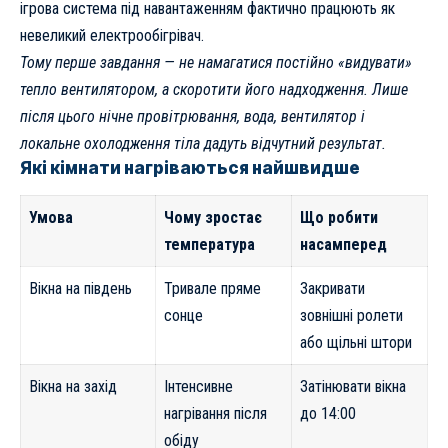
ігрова система під навантаженням фактично працюють як
невеликий електрообігрівач.
Тому перше завдання — не намагатися постійно «видувати»
тепло вентилятором, а скоротити його надходження. Лише
після цього нічне провітрювання, вода, вентилятор і
локальне охолодження тіла дадуть відчутний результат.
Які кімнати нагріваються найшвидше
Умова
Чому зростає
Що робити
температура
насамперед
Вікна на південь
Тривале пряме
Закривати
сонце
зовнішні ролети
або щільні штори
Вікна на захід
Інтенсивне
Затінювати вікна
нагрівання після
до 14:00
обіду