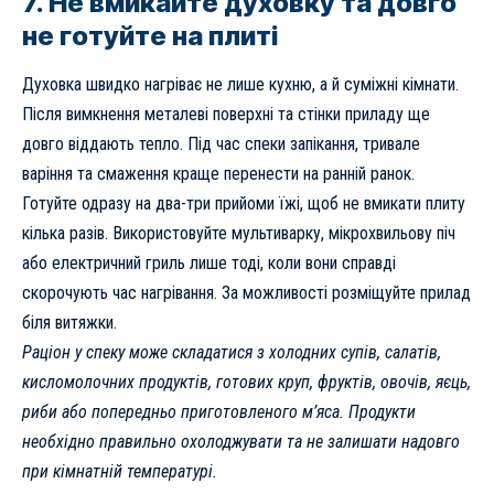
7. Не вмикайте духовку та довго
не готуйте на плиті
Духовка швидко нагріває не лише кухню, а й суміжні кімнати.
Після вимкнення металеві поверхні та стінки приладу ще
довго віддають тепло. Під час спеки запікання, тривале
варіння та смаження краще перенести на ранній ранок.
Готуйте одразу на два-три прийоми їжі, щоб не вмикати плиту
кілька разів. Використовуйте мультиварку, мікрохвильову піч
або електричний гриль лише тоді, коли вони справді
скорочують час нагрівання. За можливості розміщуйте прилад
біля витяжки.
Раціон у спеку може складатися з холодних супів, салатів,
кисломолочних продуктів, готових круп, фруктів, овочів, яєць,
риби або попередньо приготовленого м’яса. Продукти
необхідно правильно охолоджувати та не залишати надовго
при кімнатній температурі.