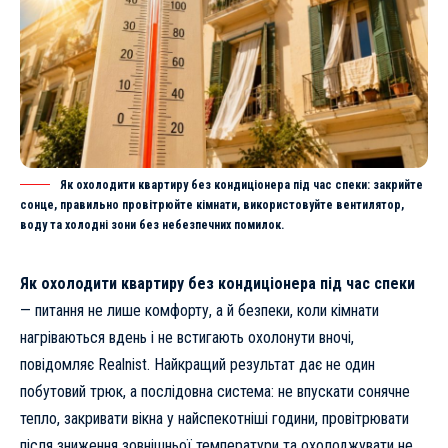
Як охолодити квартиру без кондиціонера під час спеки: закрийте
сонце, правильно провітрюйте кімнати, використовуйте вентилятор,
воду та холодні зони без небезпечних помилок.
Як охолодити квартиру без кондиціонера під час спеки
— питання не лише комфорту, а й безпеки, коли кімнати
нагріваються вдень і не встигають охолонути вночі,
повідомляє
Realnist
. Найкращий результат дає не один
побутовий трюк, а послідовна система: не впускати сонячне
тепло, закривати вікна у найспекотніші години, провітрювати
після зниження зовнішньої температури та охолоджувати не