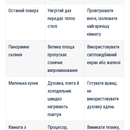
Останній поверх
Нагрітий дах
Провітрювати
передає тепло
вночі, ізолювати
стелі
найгарячішу
кімнату
Панорамне
Велика площа
Використовувати
скління
пропускає
світловідбивний
сонячне
екран або жалюзі
випромінювання
Маленька кухня
Духовка, плита й
Готувати вранці,
холодильник
не
швидко
використовувати
нагрівають
духовку вдень
повітря
Кімната з
Процесор,
Вимикати техніку,