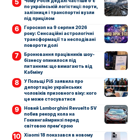
Чому Росія дедалі частіше б’є
по українській логістиці: порти,
залізниця і транспортні вузли
під прицілом
Гороскоп на 9 серпня 2026
року: Сенсаційні астрологічні
трансформації та несподівані
повороти долі
Бронювання працівників шоу-
бізнесу опинилося під
питанням: що вимагають від
Кабміну
У Польщі PiS заявила про
депортацію українських
чоловіків призовного віку: кого
це може стосуватися
Новий Lamborghini Revuelto SV
побив рекорд кола на
Гоккенгаймринзі перед
світовою прем’єрою
Xiaomi 18 показався в новому