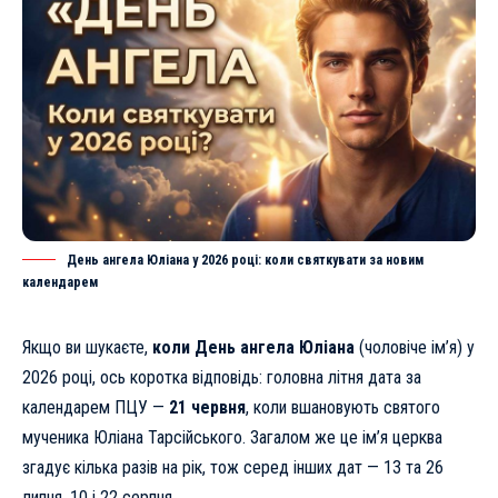
День ангела Юліана у 2026 році: коли святкувати за новим
календарем
Якщо ви шукаєте,
коли День ангела Юліана
(чоловіче ім’я) у
2026 році, ось коротка відповідь: головна літня дата за
календарем ПЦУ —
21 червня
, коли вшановують святого
мученика Юліана Тарсійського. Загалом же це ім’я церква
згадує кілька разів на рік, тож серед інших дат — 13 та 26
липня, 10 і 22 серпня.