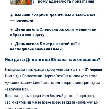
кому адресують привітання
Іменини 7 серпня: дев’ять імен і майже всі
— популярні
День ангела Олександра: коли іменини і як
обрати свою дату
День ангела Дмитра: святий-воїн і
несподіване значення імені
Яка дата Дня ангела Юліана найголовніша?
Найвідоміша й найкраще задокументована дата —
21 червня
.
Цього дня Православна Церква України вшановує
святого
мученика Юліана Тарсійського
, чия історія стала прикладом
незламної віри.
Якщо ваш день народження ближчий до іншої пори року,
своїм святом ви маєте повне право вважати найближчу до
нього дату зі списку.