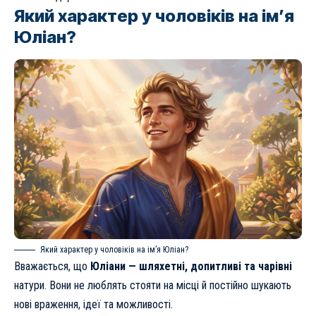
Який характер у чоловіків на ім’я
Юліан?
Який характер у чоловіків на ім’я Юліан?
Вважається, що
Юліани — шляхетні, допитливі та чарівні
натури. Вони не люблять стояти на місці й постійно шукають
нові враження, ідеї та можливості.