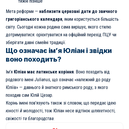
тижні пізніше
Мета реформи —
наблизити церковні дати до звичного
григоріанського календаря
, яким користується більшість
світу. Сьогодні кожна родина сама вирішує, якого стилю
дотримуватися: орієнтуватися на офіційний перехід ПЦУ чи
зберігати давні сімейні традиції.
Що означає ім’я Юліан і звідки
воно походить?
Ім’я
Юліан має латинське коріння
. Воно походить від
родового імені
Julianus
, що означає «належний до роду
Юліїв» — давнього й знатного римського роду, з якого
походив сам Юлій Цезар.
Корінь імені пов’язують також зі словом, що передає ідею
юності й молодості
, тож Юліан несе відтінок
шляхетності,
свіжості та благородства
.