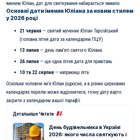
іменем Юліан, дат для святкування набирається чимало.
Основні дати іменин Юліана за новим стилем
у 2026 році
21 червня
—
святий мученик Юліан Тарсійський
(головна літня дата за календарем ПЦУ)
13 липня
— день пам’яті святого Юліана
26 липня
— ще одна літня дата для привітань
10 та 22 серпня
— наприкінці літа
Оскільки чоловіче ім’я Юліан рідкісне, а в різних церковних
календарях перелік може відрізнятися,
точну дату варто
звірити з календарем вашої парафії
.
Детальніше Читати
День будівельника в Україні
2026: якого числа святкують і