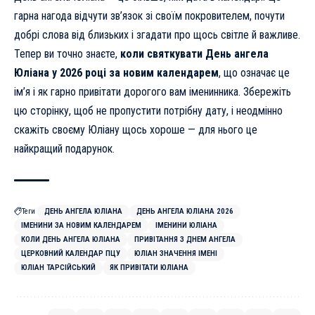
гарна нагода відчути зв’язок зі своїм покровителем, почути
добрі слова від близьких і згадати про щось світле й важливе.
Тепер ви точно знаєте,
коли святкувати День ангела
Юліана у 2026 році за новим календарем
, що означає це
ім’я і як гарно привітати дорогого вам іменинника. Збережіть
цю сторінку, щоб не пропустити потрібну дату, і неодмінно
скажіть своєму Юліану щось хороше — для нього це
найкращий подарунок.
Теги
ДЕНЬ АНГЕЛА ЮЛІАНА
ДЕНЬ АНГЕЛА ЮЛІАНА 2026
ІМЕНИНИ ЗА НОВИМ КАЛЕНДАРЕМ
ІМЕНИНИ ЮЛІАНА
КОЛИ ДЕНЬ АНГЕЛА ЮЛІАНА
ПРИВІТАННЯ З ДНЕМ АНГЕЛА
ЦЕРКОВНИЙ КАЛЕНДАР ПЦУ
ЮЛІАН ЗНАЧЕННЯ ІМЕНІ
ЮЛІАН ТАРСІЙСЬКИЙ
ЯК ПРИВІТАТИ ЮЛІАНА