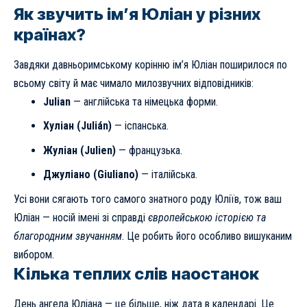
Як звучить ім’я Юліан у різних
країнах?
Завдяки давньоримському корінню ім’я Юліан поширилося по
всьому світу й має чимало милозвучних відповідників:
Julian
— англійська та німецька форми.
Хуліан (Julián)
— іспанська.
Жуліан (Julien)
— французька.
Джуліано (Giuliano)
— італійська.
Усі вони сягають того самого знатного роду Юліїв, тож ваш
Юліан — носій імені зі справді
європейською історією та
благородним звучанням
. Це робить його особливо вишуканим
вибором.
Кілька теплих слів наостанок
День ангела Юліана — це більше, ніж дата в календарі. Це