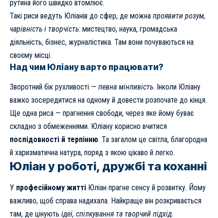
рутина його швидко втомлює.
Такі риси ведуть Юліанів до сфер, де можна
проявити розум,
чарівність і творчість
: мистецтво, наука, громадська
діяльність, бізнес, журналістика. Там вони почуваються на
своєму місці.
Над чим Юліану варто працювати?
Зворотний бік рухливості —
певна мінливість
. Інколи Юліану
важко зосередитися на одному й довести розпочате до кінця.
Ще одна риса — прагнення свободи, через яке йому буває
складно з обмеженнями. Юліану корисно вчитися
послідовності й терпінню
. Та загалом це світла, благородна
й харизматична натура, поряд з якою цікаво й легко.
Юліан у роботі, дружбі та коханні
У
професійному житті
Юліан прагне сенсу й розвитку. Йому
важливо, щоб справа надихала. Найкраще він розкривається
там, де цінують
ідеї, спілкування та творчий підхід
.