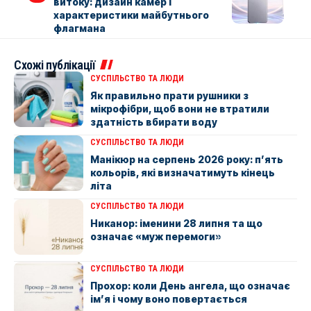
витоку: дизайн камер і
характеристики майбутнього
флагмана
Схожі публікації
СУСПІЛЬСТВО ТА ЛЮДИ
Як правильно прати рушники з
мікрофібри, щоб вони не втратили
здатність вбирати воду
СУСПІЛЬСТВО ТА ЛЮДИ
Манікюр на серпень 2026 року: п’ять
кольорів, які визначатимуть кінець
літа
СУСПІЛЬСТВО ТА ЛЮДИ
Никанор: іменини 28 липня та що
означає «муж перемоги»
СУСПІЛЬСТВО ТА ЛЮДИ
Прохор: коли День ангела, що означає
ім’я і чому воно повертається