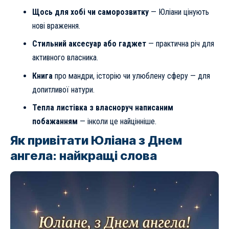
Щось для хобі чи саморозвитку
— Юліани цінують
нові враження.
Стильний аксесуар або гаджет
— практична річ для
активного власника.
Книга
про мандри, історію чи улюблену сферу — для
допитливої натури.
Тепла листівка з власноруч написаним
побажанням
— інколи це найцінніше.
Як привітати Юліана з Днем
ангела: найкращі слова