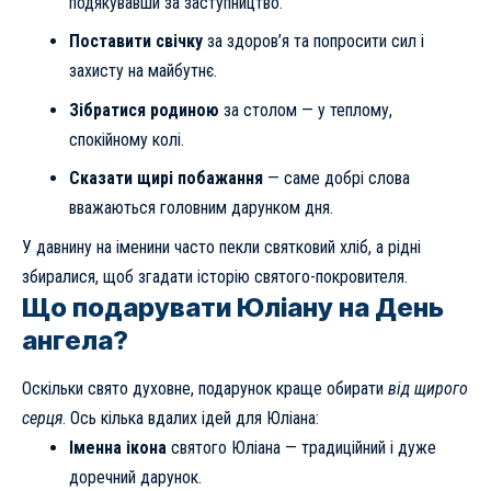
подякувавши за заступництво.
Поставити свічку
за здоров’я та попросити сил і
захисту на майбутнє.
Зібратися родиною
за столом — у теплому,
спокійному колі.
Сказати щирі побажання
— саме добрі слова
вважаються головним дарунком дня.
У давнину на іменини часто пекли святковий хліб, а рідні
збиралися, щоб згадати історію святого-покровителя.
Що подарувати Юліану на День
ангела?
Оскільки свято духовне, подарунок краще обирати
від щирого
серця
. Ось кілька вдалих ідей для Юліана:
Іменна ікона
святого Юліана — традиційний і дуже
доречний дарунок.