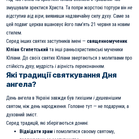
змушували зректися Христа. Та попри жорстокі тортури він
не
відступив від віри
, виявивши надзвичайну силу духу. Саме за
цей подвиг церква вшановує його пам’ять 21 червня за новим
стилем.
Серед інших святих заступників імені —
священномученик
Юліан Єгипетський
та інші ранньохристиянські мученики
Юліани. До своїх святих Юліани звертаються з молитвами про
стійкість духу, мудрість і вірність переконанням
.
Які традиції святкування Дня
ангела?
День ангела в Україні завжди був
тихішим і душевнішим
святом, ніж день народження. Головне тут — не подарунки, а
духовний зміст.
Серед традицій, які зберігаються донині:
Відвідати храм
і помолитися своєму святому,