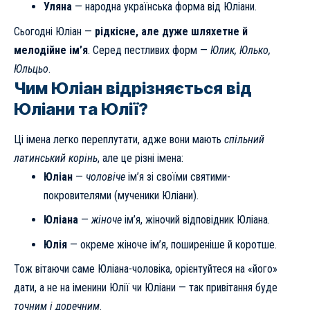
Уляна
— народна українська форма від Юліани.
Сьогодні Юліан —
рідкісне, але дуже шляхетне й
мелодійне ім’я
. Серед пестливих форм —
Юлик, Юлько,
Юльцьо
.
Чим Юліан відрізняється від
Юліани та Юлії?
Ці імена легко переплутати, адже вони мають
спільний
латинський корінь
, але це різні імена:
Юліан
—
чоловіче
ім’я зі своїми святими-
покровителями (мученики Юліани).
Юліана
—
жіноче
ім’я, жіночий відповідник Юліана.
Юлія
— окреме жіноче ім’я, поширеніше й коротше.
Тож вітаючи саме Юліана-чоловіка, орієнтуйтеся на «його»
дати, а не на іменини Юлії чи Юліани — так привітання буде
точним і доречним
.