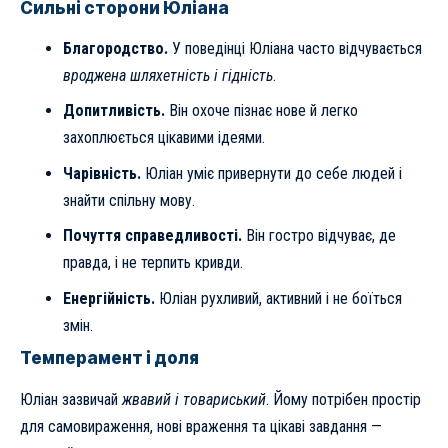
Сильні сторони Юліана
Благородство.
У поведінці Юліана часто відчувається
вроджена шляхетність і гідність
.
Допитливість.
Він охоче пізнає нове й легко
захоплюється цікавими ідеями.
Чарівність.
Юліан уміє привернути до себе людей і
знайти спільну мову.
Почуття справедливості.
Він гостро відчуває, де
правда, і не терпить кривди.
Енергійність.
Юліан рухливий, активний і не боїться
змін.
Темперамент і доля
Юліан зазвичай
жвавий і товариський
. Йому потрібен простір
для самовираження, нові враження та цікаві завдання —