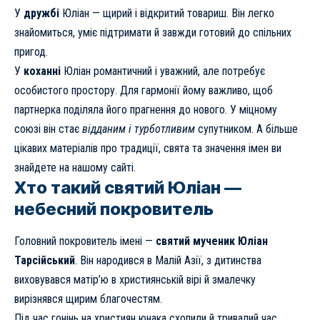
У
дружбі
Юліан — щирий і відкритий товариш. Він легко
знайомиться, уміє підтримати й завжди готовий до спільних
пригод.
У
коханні
Юліан романтичний і уважний, але потребує
особистого простору. Для гармонії йому важливо, щоб
партнерка поділяла його прагнення до нового. У міцному
союзі він стає
відданим і турботливим
супутником. А
більше
цікавих матеріалів про традиції, свята та значення імен
ви
знайдете на нашому сайті.
Хто такий святий Юліан —
небесний покровитель
Головний покровитель імені —
святий мученик Юліан
Тарсійський
. Він народився в Малій Азії, з дитинства
виховувався матір’ю в християнській вірі й змалечку
вирізнявся щирим благочестям.
Під час гонінь на християн юнака схопили й тривалий час