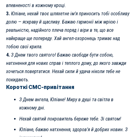
впевненості в кожному кроці.
3.
Юліане, нехай твоє шляхетне ім’я приносить тобі особливу
долю — яскраву й щасливу. Бажаю гармонії між мрією і
реальністю, надійного плеча поряд і віри в те, що все
найкраще ще попереду. Хай ангел-охоронець тримає над
тобою свої крила.
4.
З Днем твого святого! Бажаю свободи бути собою,
натхнення для нових справ і теплого дому, до якого завжди
хочеться повертатися. Нехай сили й удача ніколи тебе не
покидають.
Короткі СМС-привітання
З Днем ангела, Юліане! Миру в душі та світла в
кожному дні.
Нехай святий покровитель береже тебе. Зі святом!
Юліане, бажаю натхнення, здоров’я й добрих новин. З