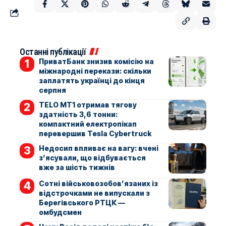
Останні публікації
ПриватБанк знизив комісію на
міжнародні перекази: скільки
заплатять українці до кінця
серпня
TELO MT1 отримав тягову
здатність 3,6 тонни:
компактний електропікап
перевершив Tesla Cybertruck
Недосип впливає на вагу: вчені
з’ясували, що відбувається
вже за шість тижнів
Сотні військовозобов’язаних із
відстрочками не випускали з
Берегівського РТЦК —
омбудсмен