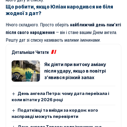
Що робити, якщо Юліан народився не біля
жодної з дат?
Нічого складного. Просто оберіть
найближчий день пам’яті
після свого народження
— він і стане вашим Днем ангела.
Решту дат зі списку називають
малими іменинами
.
Детальніше Читати
Як діяти при витоку аміаку
після удару, якщо в повітрі
з’явився різкий запах
День ангела Петра: чому дата переїхала і
коли вітати у 2026 році
Податківці та виїзди за кордон: кого
насправді можуть перевіряти
День ангела Тараса: коли іменини, що