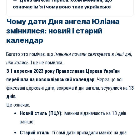
означає ім’я і чому воно таке українське
Чому дати Дня ангела Юліана
змінилися: новий і старий
календар
Багато хто помічає, що
іменини почали святкувати в інші дні,
ніж колись
. І це не помилка.
З 1 вересня 2023 року Православна Церква України
перейшла на новоюліанський календар.
Через це всі
фіксовані церковні дати, зокрема й дні ангела, зсунулися на
13
днів
.
Це означає:
Новий стиль (ПЦУ):
іменини відзначають на 13 днів
раніше
Старий стиль:
ті самі дати припадали майже на два