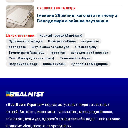
СУСПІЛЬСТВО ТА ЛЮДИ
Іменини 28 липня: кого вітати і чому з
Володимиром вийшла плутанина
Швидкі посилання:
Корисні поради (Лайфхаки)
Суспільство та Люди
Політика та Війна
астрологія
езотерика
Шоу-бізнес та Культура
знаки зодіаку
Економіка та Гаманець
гороскоп
астрологічний прогноз
Світ (Міжнародна панорама)
Технології та Наука
Надзвичайні події
війна в Україні
Здоров'я та Медицина
«RealNews Україна
— портал актуальних подій та реальних
історій. Автосвіт, економіка, суспільство, міжнародні новини,
технології, культура, здоров’я та надзвичайні події — все головне
в одному місці, просто та зрозуміло.»