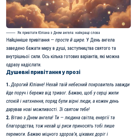
Як привітати Юліана з Днем ангела: найкращі слова
Найцінніше привітання —
просте й щире
. У День ангела
заведено бажати миру в душі, заступництва святого та
внутрішньої сили. Ось кілька готових варіантів, які можна
одразу надіслати.
Душевні привітання у прозі
1.
Дорогий Юліане! Нехай твій небесний покровитель завжди
йде поруч і береже від тривог. Бажаю, щоб у серці жили
спокій і натхнення, поряд були вірні люди, а кожен день
дарував нові можливості. Зі святом тебе!
2.
Вітаю з Днем ангела! Ти — людина світла, енергії та
благородства, тож нехай ці риси приносять тобі лише
перемоги. Бажаю міцного здоров’я, цікавих доріг і