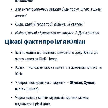
іменинами!
Хай ангел-охоронець завжди буде поруч. Вітаю з Днем
ангела!
Сили, удачі й тепла тобі, Юліане. Зі святом!
Юліане, нехай збуваються всі задуми. З Днем ангела!
Цікаві факти про ім’я Юліан
Ім’я походить від знатного римського роду
Юліїв
, до
якого належав Юлій Цезар.
Юліан —
чоловіче
ім’я; не плутати з жіночими Юліана та
Юлія.
У Європі поширені його варіанти —
Жуліан, Хуліан,
Юліан (Julian)
.
Через кількох святих мучеників іменини можна
відзначати в різні дати.