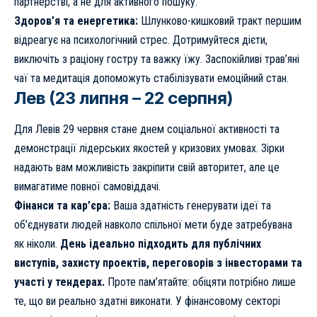
партнерстві, а не для активного пошуку.
Здоров’я та енергетика:
Шлунково-кишковий тракт першим
відреагує на психологічний стрес. Дотримуйтеся дієти,
виключіть з раціону гостру та важку їжу. Заспокійливі трав’яні
чаї та медитація допоможуть стабілізувати емоційний стан.
Лев (23 липня – 22 серпня)
Для Левів 29 червня стане днем соціальної активності та
демонстрації лідерських якостей у кризових умовах. Зірки
надають вам можливість закріпити свій авторитет, але це
вимагатиме повної самовіддачі.
Фінанси та кар’єра:
Ваша здатність генерувати ідеї та
об’єднувати людей навколо спільної мети буде затребувана
як ніколи.
День ідеально підходить для публічних
виступів, захисту проектів, переговорів з інвесторами та
участі у тендерах.
Проте пам’ятайте: обіцяти потрібно лише
те, що ви реально здатні виконати. У фінансовому секторі