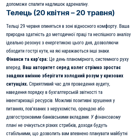
допоможе спалити надлишок адреналіну.
Телець (20 квітня – 20 травня)
Тельці 29 червня опиняться в зоні відносного комфорту. Ваша
природна здатність до методичної праці та неспішного аналізу
ідеально резонує з енергетикою цього дня, дозволяючи
обходити гострі кути, на які наражаються інші знаки.
Фінанси та кар’єра:
Це день планомірного, системного руху
вперед.
Ваш авторитет серед колег стрімко зростає
завдяки вмінню зберігати холодний розум у кризових
ситуаціях.
Сприятливий час для проведення аудиту,
наведення порядку в бухгалтерській звітності та
інвентаризації ресурсів. Можливі позитивні зрушення у
питаннях, пов’язаних з нерухомістю, орендою або
довгостроковими банківськими вкладами.
У фінансовому
плані
не очікується різких стрибків, доходи будуть
стабільними, що дозволить вам впевнено планувати майбутні