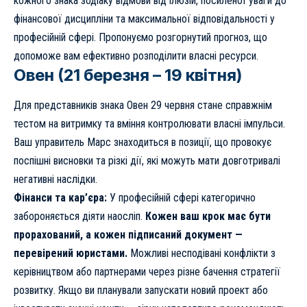
кожного знака зодіаку відмови від ілюзій, посиленої уваги до
фінансової дисципліни та максимальної відповідальності у
професійній сфері. Пропонуємо розгорнутий прогноз, що
допоможе вам ефективно розподілити власні ресурси.
Овен (21 березня – 19 квітня)
Для представників знака Овен 29 червня стане справжнім
тестом на витримку та вміння контролювати власні імпульси.
Ваш управитель Марс знаходиться в позиції, що провокує
поспішні висновки та різкі дії, які можуть мати довготривалі
негативні наслідки.
Фінанси та кар’єра:
У професійній сфері категорично
забороняється діяти наосліп.
Кожен ваш крок має бути
прорахований, а кожен підписаний документ —
перевірений юристами.
Можливі несподівані конфлікти з
керівництвом або партнерами через різне бачення стратегії
розвитку. Якщо ви планували запускати новий проект або