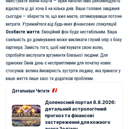
інвестувати значні кошти — зірки наполегливо рекомендують
відкласти ці дії хоча б на кілька днів. Ваше головне завдання
сьогодні — зберегти те, що вже маєте, оптимізувавши поточні
витрати.
Утримайтеся від будь-яких фінансових спекуляцій.
Особисте життя:
Емоційний фон буде нестабільним. Ваша
схильність до домінування може викликати глухий опір з боку
партнера. Замість того, щоб нав’язувати свою волю,
спробуйте вислухати аргументи близької людини. Для
одиноких Овнів день є несприятливим для початку нових
стосунків: велика ймовірність зустріти людину, яка принесе у
ваше життя лише хаос та додаткові проблеми.
Детальніше Читати
Доленосний портал 8.8.2026:
детальний астрологічний
прогноз та фінансові
застереження для кожного
знака Зодіаку