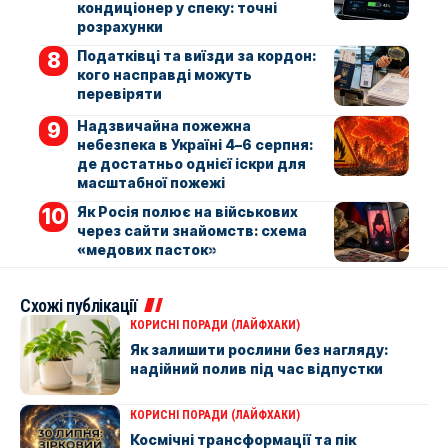
кондиціонер у спеку: точні
розрахунки
Податківці та виїзди за кордон:
кого насправді можуть
перевіряти
Надзвичайна пожежна
небезпека в Україні 4–6 серпня:
де достатньо однієї іскри для
масштабної пожежі
Як Росія полює на військових
через сайти знайомств: схема
«медових пасток»
Схожі публікації
КОРИСНІ ПОРАДИ (ЛАЙФХАКИ)
Як залишити рослини без нагляду:
надійний полив під час відпустки
КОРИСНІ ПОРАДИ (ЛАЙФХАКИ)
Космічні трансформації та пік