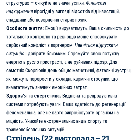
структурах — очікуйте на значні успіхи.
Фінансові
надходження
вірогідні у вигляді відсотків від інвестицій,
спадщини або повернення старих позик.
Особисте життя:
Емоції вируватимуть. Ваша схильність до
тотального контролю та ревнощів може спровокувати
серйозний конфлікт з партнером.
Навчіться відпускати
ситуацію
і довіряти близьким. Спрямуйте свою потужну
енергію в русло пристрасті, а не руйнівних підозр. Для
самотніх Скорпіонів день обіцяє магнетичні, фатальні зустрічі,
які можуть перерости у складні, кармічні стосунки, що
вимагатимуть значних емоційних затрат.
Здоров’я та енергетика:
Видільна та репродуктивна
системи потребують уваги. Ваша здатність до регенерації
феноменальна, але не варто випробовувати організм на
міцність. Уникайте екстремальних видів спорту та
травмонебезпечних ситуацій.
Стрілець (22 листопада – 21