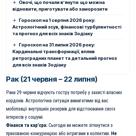
Овочі, що почали в’янути: що можна
відновити, приготувати або заморозити
Гороскоп на 1 серпня 2026 року:
Астрологічний зсув, фінансові турбулентності
та прогноз для всіх знаків Зодіаку
Гороскоп на 31 липня 2026 року:
Кардинальні трансформації, вплив
ретроградних планет та детальний прогноз
для всіх знаків Зодіаку
Рак (21 червня – 22 липня)
Раки 29 червня відчують гостру потребу у захисті власних
кордонів. Астрологічна ситуація вимагатиме від вас
мобілізації внутрішніх резервів для відстоювання своїх
інтересів у соціумі.
Фінанси та кар’єра:
Сьогодні ви можете зіткнутися з
прихованою конкуренцією або інтригами в колективі.
Не