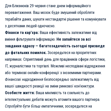
Для Близнюків 29 червня стане днем інформаційного
перевантаження. Ваш мозок буде змушений обробляти
терабайти даних, шукати нестандартні рішення та комунікувати
з десятками людей одночасно.
Фінанси та кар’єра:
Ваша ефективність залежатиме від
вміння фільтрувати інформацію.
Не хапайтеся за всі
завдання одразу — багатозадачність сьогодні призведе
до фатальних помилок.
Зосередьтеся на пріоритетних
напрямках. Сприятливий день для працівників сфери логістики,
IT, журналістики та торгівлі. Можливі несподівані відрядження
або термінові онлайн-конференції з іноземними партнерами.
Фінансові надходження
безпосередньо залежатимуть від
вашої швидкості реакції на зміни ринкової кон’юнктури.
Особисте життя:
Ваша мінливість та схильність до
інтелектуальних дебатів можуть втомити вашого партнера.
Спробуйте бути більш емпатичними
, зосередьтеся на