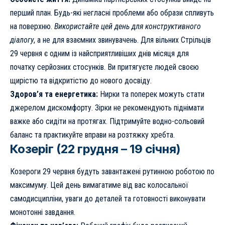
перший план. Будь-які негласні проблеми або образи спливуть
на поверхню.
Використайте цей день для конструктивного
діалогу
, а не для взаємних звинувачень. Для вільних Стрільців
29 червня є одним із найсприятливіших днів місяця для
початку серйозних стосунків. Ви притягуєте людей своєю
щирістю та відкритістю до нового досвіду.
Здоров’я та енергетика:
Нирки та поперек можуть стати
джерелом дискомфорту. Зірки не рекомендують піднімати
важке або сидіти на протягах. Підтримуйте водно-сольовий
баланс та практикуйте вправи на розтяжку хребта.
Козеріг (22 грудня – 19 січня)
Козероги 29 червня будуть завантажені рутинною роботою по
максимуму. Цей день вимагатиме від вас колосальної
самодисципліни, уваги до деталей та готовності виконувати
монотонні завдання.