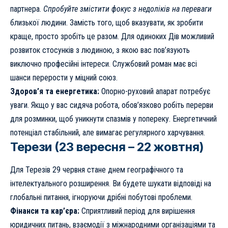
партнера.
Спробуйте змістити фокус з недоліків на переваги
близької людини. Замість того, щоб вказувати, як зробити
краще, просто зробіть це разом. Для одиноких Дів можливий
розвиток стосунків з людиною, з якою вас пов’язують
виключно професійні інтереси. Службовий роман має всі
шанси перерости у міцний союз.
Здоров’я та енергетика:
Опорно-руховий апарат потребує
уваги. Якщо у вас сидяча робота, обов’язково робіть перерви
для розминки, щоб уникнути спазмів у попереку. Енергетичний
потенціал стабільний, але вимагає регулярного харчування.
Терези (23 вересня – 22 жовтня)
Для Терезів 29 червня стане днем географічного та
інтелектуального розширення. Ви будете шукати відповіді на
глобальні питання, ігноруючи дрібні побутові проблеми.
Фінанси та кар’єра:
Сприятливий період для вирішення
юридичних питань, взаємодії з міжнародними організаціями та