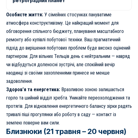
ретроградних планет
Особисте життя:
У сімейних стосунках пануватиме
атмосфера конструктивізму. Це найкращий момент для
обговорення спільного бюджету, планування масштабного
ремонту або купівлі побутової техніки. Ваш прагматичний
підхід до вирішення побутових проблем буде високо оцінений
партнером. Для вільних Тельців день є нейтральним — навряд
чи відбудуться доленосні зустрічі, але спокійний вечір
наодинці зі своїми захопленнями принесе не менше
задоволення.
Здоров’я та енергетика:
Вразливою зоною залишається
горло та шийний відділ хребта. Уникайте переохолодження та
протягів. Для відновлення енергетичного балансу зірки радять
тривалі піші прогулянки або роботу в саду — контакт із
землею поверне вам сили.
Близнюки (21 травня – 20 червня)