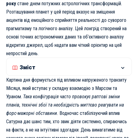
року
стане днем потужних астрологічних трансформацій.
Розташування планет у цей період вказує на зміщення
акцентів від емоційного сприйняття реальності до суворого
прагматизму та логічного аналізу. Цей лонгрід створений на
основі точних астрономічних даних та об’єктивного аналізу
відкритих джерел, щоб надати вам чіткий орієнтир на цей
непростий день.
Зміст
Картина дня формується під впливом напруженого транзиту
Місяця, який вступає у складну взаємодію з Марсом та
Ураном.
Така конфігурація часто провокує раптові зміни
планів, технічні збої та необхідність миттєво реагувати на
форс-мажорні обставини.
Водночас стабілізуючий вплив
Сатурна дає шанс тим, хто звик діяти системно, спираючись
на факти, а не на інтуїтивні здогадки. День вимагатиме від