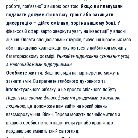
роботи, пов’язаної з вищою освітою.
Якщо ви планували
подавати документи на візу, грант або захищати
дисертацію — дійте сміливо, зорі на вашому боці.
У
фінансовій сфері варто звернути увагу на інвестиції у власні
знання. Оплата спеціалізованих курсів, вивчення іноземних мов
або підвищення кваліфікації окупляться в найближчі місяці у
багаторазовому розмірі.
Уникайте підписання сумнівних угод
з малознайомими підрядниками.
Особисте життя:
Ваші погляди на партнерство можуть
зазнати змін. Ви прагнете глибокого духовного та
інтелектуального зв’язку, а не просто спільного побуту.
Поділіться своїми філософськими роздумами з коханою
людиною
, це допоможе вам вийти на новий рівень
взаєморозуміння. Вільні Терези можуть познайомитися з
цікавою особистістю з іншої культури або країни, що
кардинально змінить їхній світогляд.