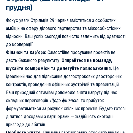
грудня)
Фокус уваги Стрільців 29 червня зміститься з особистих
амбіцій на сферу ділового партнерства та міжособистісних
відносин. Ваш успіх сьогодні повністю залежить від здатності
до кооперації.
Фінанси та кар’єра:
Самостійне просування проектів не
дасть бажаного результату.
Опирайтеся на команду,
шукайте компроміси та делегуйте повноваження.
Це
ідеальний час для підписання довгострокових двосторонніх
контрактів, проведення офіційних зустрічей та презентацій.
Ваш природний оптимізм допоможе зняти напругу під час
складних переговорів.
Щодо фінансів
, то прибуток
формуватиметься за рахунок спільних проектів. Будьте готові
ділитися доходами з партнерами — жадібність сьогодні
призведе до збитків.
Особисте життя:
Динаміка партнерських стосунків вийде на