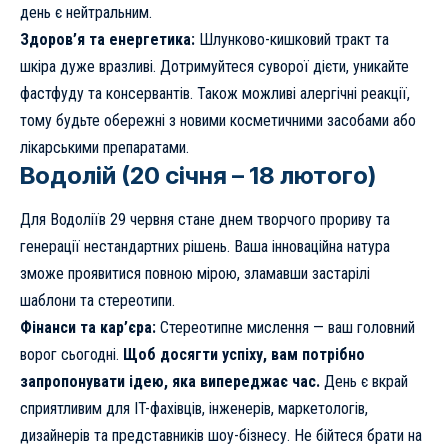
день є нейтральним.
Здоров’я та енергетика:
Шлунково-кишковий тракт та
шкіра дуже вразливі. Дотримуйтеся суворої дієти, уникайте
фастфуду та консервантів. Також можливі алергічні реакції,
тому будьте обережні з новими косметичними засобами або
лікарськими препаратами.
Водолій (20 січня – 18 лютого)
Для Водоліїв 29 червня стане днем творчого прориву та
генерації нестандартних рішень. Ваша інноваційна натура
зможе проявитися повною мірою, зламавши застарілі
шаблони та стереотипи.
Фінанси та кар’єра:
Стереотипне мислення — ваш головний
ворог сьогодні.
Щоб досягти успіху, вам потрібно
запропонувати ідею, яка випереджає час.
День є вкрай
сприятливим для IT-фахівців, інженерів, маркетологів,
дизайнерів та представників шоу-бізнесу. Не бійтеся брати на