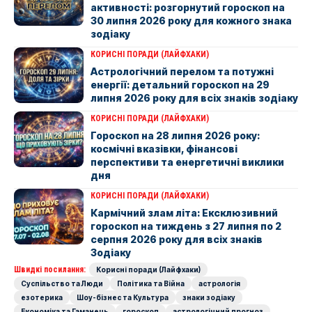
активності: розгорнутий гороскоп на
30 липня 2026 року для кожного знака
зодіаку
КОРИСНІ ПОРАДИ (ЛАЙФХАКИ)
Астрологічний перелом та потужні
енергії: детальний гороскоп на 29
липня 2026 року для всіх знаків зодіаку
КОРИСНІ ПОРАДИ (ЛАЙФХАКИ)
Гороскоп на 28 липня 2026 року:
космічні вказівки, фінансові
перспективи та енергетичні виклики
дня
КОРИСНІ ПОРАДИ (ЛАЙФХАКИ)
Кармічний злам літа: Ексклюзивний
гороскоп на тиждень з 27 липня по 2
серпня 2026 року для всіх знаків
Зодіаку
Швидкі посилання:
Корисні поради (Лайфхаки)
Суспільство та Люди
Політика та Війна
астрологія
езотерика
Шоу-бізнес та Культура
знаки зодіаку
Економіка та Гаманець
гороскоп
астрологічний прогноз