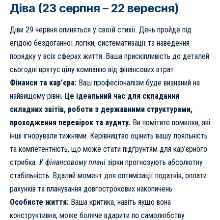
Діва (23 серпня – 22 вересня)
Діви 29 червня опиняться у своїй стихії. День пройде під
егідою бездоганної логіки, систематизації та наведення
порядку у всіх сферах життя. Ваша прискіпливість до деталей
сьогодні врятує цілу компанію від фінансових втрат.
Фінанси та кар’єра:
Ваш професіоналізм буде визнаний на
найвищому рівні.
Це ідеальний час для складання
складних звітів, роботи з державними структурами,
проходження перевірок та аудиту.
Ви помітите помилки, які
інші ігнорували тижнями. Керівництво оцінить вашу лояльність
та компетентність, що може стати підґрунтям для кар’єрного
стрибка.
У фінансовому плані
зірки прогнозують абсолютну
стабільність. Вдалий момент для оптимізації податків, оплати
рахунків та планування довгострокових накопичень.
Особисте життя:
Ваша критика, навіть якщо вона
конструктивна, може боляче вдарити по самолюбству