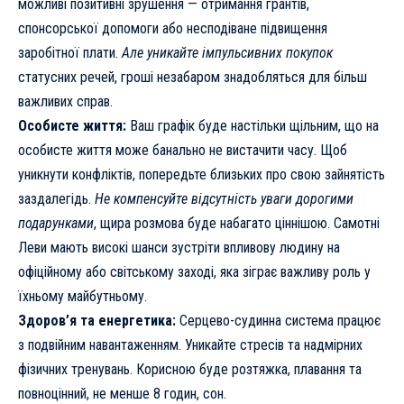
можливі позитивні зрушення — отримання грантів,
спонсорської допомоги або несподіване підвищення
заробітної плати.
Але уникайте імпульсивних покупок
статусних речей, гроші незабаром знадобляться для більш
важливих справ.
Особисте життя:
Ваш графік буде настільки щільним, що на
особисте життя може банально не вистачити часу. Щоб
уникнути конфліктів, попередьте близьких про свою зайнятість
заздалегідь.
Не компенсуйте відсутність уваги дорогими
подарунками
, щира розмова буде набагато ціннішою. Самотні
Леви мають високі шанси зустріти впливову людину на
офіційному або світському заході, яка зіграє важливу роль у
їхньому майбутньому.
Здоров’я та енергетика:
Серцево-судинна система працює
з подвійним навантаженням. Уникайте стресів та надмірних
фізичних тренувань. Корисною буде розтяжка, плавання та
повноцінний, не менше 8 годин, сон.