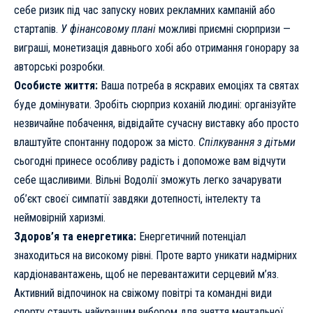
себе ризик під час запуску нових рекламних кампаній або
стартапів.
У фінансовому плані
можливі приємні сюрпризи —
виграші, монетизація давнього хобі або отримання гонорару за
авторські розробки.
Особисте життя:
Ваша потреба в яскравих емоціях та святах
буде домінувати. Зробіть сюрприз коханій людині: організуйте
незвичайне побачення, відвідайте сучасну виставку або просто
влаштуйте спонтанну подорож за місто.
Спілкування з дітьми
сьогодні принесе особливу радість і допоможе вам відчути
себе щасливими. Вільні Водолії зможуть легко зачарувати
об’єкт своєї симпатії завдяки дотепності, інтелекту та
неймовірній харизмі.
Здоров’я та енергетика:
Енергетичний потенціал
знаходиться на високому рівні. Проте варто уникати надмірних
кардіонавантажень, щоб не перевантажити серцевий м’яз.
Активний відпочинок на свіжому повітрі та командні види
спорту стануть найкращим вибором для зняття ментальної