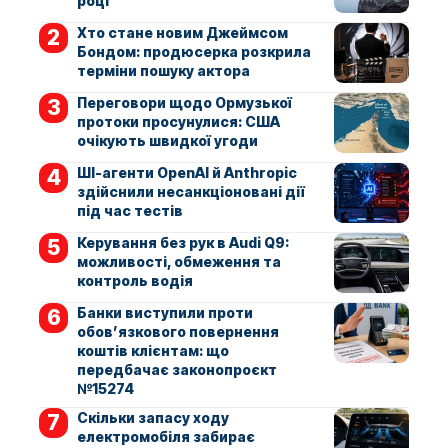
році
Хто стане новим Джеймсом
Бондом: продюсерка розкрила
терміни пошуку актора
Переговори щодо Ормузької
протоки просунулися: США
очікують швидкої угоди
ШІ-агенти OpenAI й Anthropic
здійснили несанкціоновані дії
під час тестів
Керування без рук в Audi Q9:
можливості, обмеження та
контроль водія
Банки виступили проти
обов’язкового повернення
коштів клієнтам: що
передбачає законопроєкт
№15274
Скільки запасу ходу
електромобіля забирає