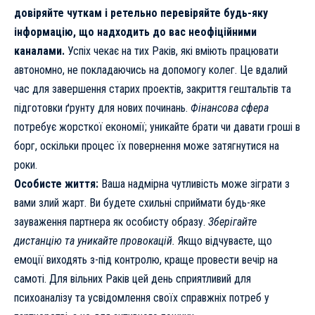
довіряйте чуткам і ретельно перевіряйте будь-яку
інформацію, що надходить до вас неофіційними
каналами.
Успіх чекає на тих Раків, які вміють працювати
автономно, не покладаючись на допомогу колег. Це вдалий
час для завершення старих проектів, закриття гештальтів та
підготовки ґрунту для нових починань.
Фінансова сфера
потребує жорсткої економії; уникайте брати чи давати гроші в
борг, оскільки процес їх повернення може затягнутися на
роки.
Особисте життя:
Ваша надмірна чутливість може зіграти з
вами злий жарт. Ви будете схильні сприймати будь-яке
зауваження партнера як особисту образу.
Зберігайте
дистанцію та уникайте провокацій.
Якщо відчуваєте, що
емоції виходять з-під контролю, краще провести вечір на
самоті. Для вільних Раків цей день сприятливий для
психоаналізу та усвідомлення своїх справжніх потреб у