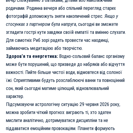
вечір спілкуванню з батьками, дітьми або найближчими
родичами. Родинна вечеря або спільний перегляд старих
фотографій допоможуть зняти накопичений стрес.
Якщо у
стосунках з партнером була напруга
, сьогодні ви зможете
згладити гострі кути завдяки своїй емпатії та вмінню слухати.
Для самотніх Риб зорі радять провести час наодинці,
займаючись медитацією або творчістю.
Здоров’я та енергетика:
Водно-сольовий баланс організму
може бути порушений, що призведе до набряків або відчуття
важкості. Пийте більше чистої води, відмовтеся від солоної
їжі. Сприятливими будуть розслаблюючі ванни та повноцінний
сон, який сьогодні матиме цілющий, відновлювальний
характер.
Підсумовуючи астрологічну ситуацію 29 червня 2026 року,
можна зробити чіткий прогноз: виграють ті, хто здатен
мислити аналітично, дотримуватися дисципліни та не
піддаватися емоційним провокаціям. Планети формують