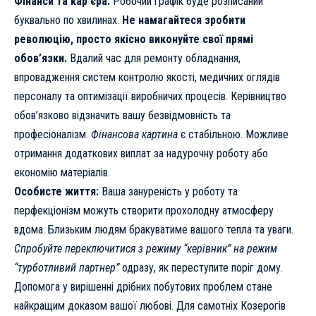
Фінанси та кар’єра:
Робочий графік буде розписаний
буквально по хвилинах.
Не намагайтеся зробити
революцію, просто якісно виконуйте свої прямі
обов’язки.
Вдалий час для ремонту обладнання,
впровадження систем контролю якості, медичних оглядів
персоналу та оптимізації виробничих процесів. Керівництво
обов’язково відзначить вашу безвідмовність та
професіоналізм.
Фінансова картина
є стабільною. Можливе
отримання додаткових виплат за надурочну роботу або
економію матеріалів.
Особисте життя:
Ваша зануреність у роботу та
перфекціонізм можуть створити прохолодну атмосферу
вдома. Близьким людям бракуватиме вашого тепла та уваги.
Спробуйте переключитися з режиму “керівник” на режим
“турботливий партнер”
одразу, як переступите поріг дому.
Допомога у вирішенні дрібних побутових проблем стане
найкращим доказом вашої любові. Для самотніх Козерогів