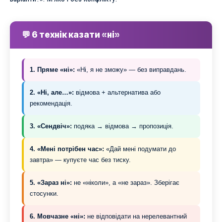
💬 6 технік казати «ні»
1. Пряме «ні»:
«Ні, я не зможу» — без виправдань.
2. «Ні, але…»:
відмова + альтернатива або
рекомендація.
3. «Сендвіч»:
подяка → відмова → пропозиція.
4. «Мені потрібен час»:
«Дай мені подумати до
завтра» — купуєте час без тиску.
5. «Зараз ні»:
не «ніколи», а «не зараз». Зберігає
стосунки.
6. Мовчазне «ні»:
не відповідати на нерелевантний