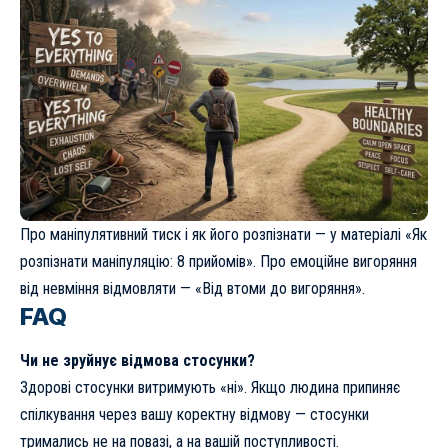
Про маніпулятивний тиск і як його розпізнати — у матеріалі
«Як
розпізнати маніпуляцію: 8 прийомів»
. Про емоційне вигоряння
від невміння відмовляти —
«Від втоми до вигоряння»
.
FAQ
Чи не зруйнує відмова стосунки?
Здорові стосунки витримують «ні». Якщо людина припиняє
спілкування через вашу коректну відмову — стосунки
тримались не на повазі, а на вашій поступливості.