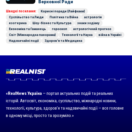
Верховної Ради
Швидкі посилання:
Корисні поради (Лайфхаки)
Суспільство та Люди
Політика та Війна
астрологія
езотерика
Шоу-бізнес та Культура
знаки зодіаку
Економіка та Гаманець
гороскоп
астрологічний прогноз
Світ (Міжнародна панорама)
Технології та Наука
війна в Україні
Надзвичайні події
Здоров'я та Медицина
«RealNews Україна
— портал актуальних подій та реальних
історій. Автосвіт, економіка, суспільство, міжнародні новини,
технології, культура, здоров’я та надзвичайні події — все головне
в одному місці, просто та зрозуміло.»