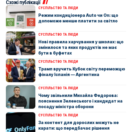
Схожі публікації
СУСПІЛЬСТВО ТА ЛЮДИ
Режим кондиціонера Auto чи On: що
допоможе менше платити за світло
СУСПІЛЬСТВО ТА ЛЮДИ
Нові правила харчування у школах: що
змінилося та яких продуктів не має
бути в буфетах
СУСПІЛЬСТВО ТА ЛЮДИ
Трамп вручить Кубок світу переможцю
фіналу Іспанія — Аргентина
СУСПІЛЬСТВО ТА ЛЮДИ
Чому звільнили Михайла Федорова:
пояснення Зеленського і кандидат на
посаду міністра оборони
СУСПІЛЬСТВО ТА ЛЮДИ
За контент для дорослих можуть не
карати: що передбачає рішення