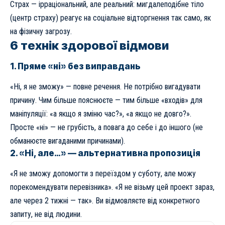
Страх — ірраціональний, але реальний: мигдалеподібне тіло
(центр страху) реагує на соціальне відторгнення так само, як
на фізичну загрозу.
6 технік здорової відмови
1. Пряме «ні» без виправдань
«Ні, я не зможу» — повне речення. Не потрібно вигадувати
причину. Чим більше пояснюєте — тим більше «входів» для
маніпуляції: «а якщо я зміню час?», «а якщо не довго?».
Просте «ні» — не грубість, а повага до себе і до іншого (не
обманюєте вигаданими причинами).
2. «Ні, але…» — альтернативна пропозиція
«Я не зможу допомогти з переїздом у суботу, але можу
порекомендувати перевізника». «Я не візьму цей проект зараз,
але через 2 тижні — так». Ви відмовляєте від конкретного
запиту, не від людини.