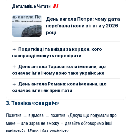
Детальніше Читати
День ангела Петра: чому дата
переїхала і коли вітати у 2026
році
Податківці та виїзди за кордон: кого
насправді можуть перевіряти
День ангела Тараса: коли іменини, що
означає ім’я і чому воно таке українське
День ангела Романа: коли іменини, що
означає ім’я і як привітати
3. Техніка «сендвіч»
Позитив → відмова → позитив. «Дякую що подумали про
мене — але зараз не зможу — давайте обговоримо інші
варіанти?». М’яко і без конфлікту.