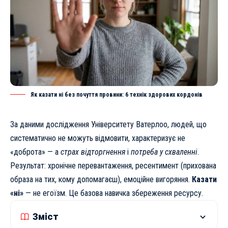
Як казати ні без почуття провини: 6 технік здорових кордонів
За даними дослідження Університету Ватерлоо, людей, що
систематично не можуть відмовити, характеризує не
«доброта» — а
страх відторгнення
і
потреба у схваленні
.
Результат: хронічне перевантаження, ресентимент (прихована
образа на тих, кому допомагаєш), емоційне вигоряння.
Казати
«ні»
— не егоїзм. Це базова навичка збереження ресурсу.
Зміст