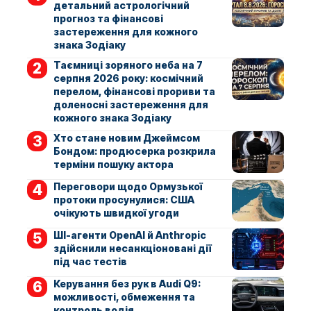
детальний астрологічний
прогноз та фінансові
застереження для кожного
знака Зодіаку
Таємниці зоряного неба на 7
серпня 2026 року: космічний
перелом, фінансові прориви та
доленосні застереження для
кожного знака Зодіаку
Хто стане новим Джеймсом
Бондом: продюсерка розкрила
терміни пошуку актора
Переговори щодо Ормузької
протоки просунулися: США
очікують швидкої угоди
ШІ-агенти OpenAI й Anthropic
здійснили несанкціоновані дії
під час тестів
Керування без рук в Audi Q9:
можливості, обмеження та
контроль водія