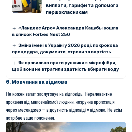
виплати, тарифи та допомога
першокласникам
«Ландекс Агро» Александра Кацубы вошла
в список Forbes Next 250
Зміна імені в Україні у 2026 році: покрокова
процедура, документи, строки та вартість
Як правильно прати рушники з мікрофібри,
щоб вони не втратили здатність вбирати воду
6. Мовчання як відмова
Не кожен запит заслуговує на відповідь. Нерелевантне
прохання від малознайомої людини, незручна пропозиція
через месенджер — відсутність відповіді = відмова. Не всім
потрібне ваше пояснення.