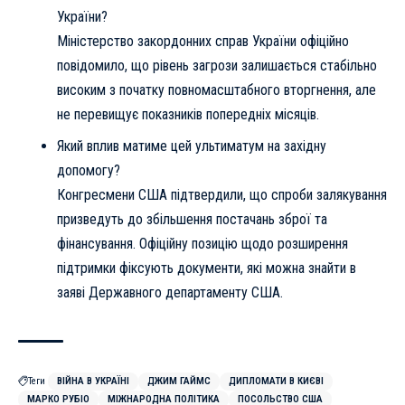
України?
Міністерство закордонних справ України офіційно
повідомило, що рівень загрози залишається стабільно
високим з початку повномасштабного вторгнення, але
не перевищує показників попередніх місяців.
Який вплив матиме цей ультиматум на західну
допомогу?
Конгресмени США підтвердили, що спроби залякування
призведуть до збільшення постачань зброї та
фінансування. Офіційну позицію щодо розширення
підтримки фіксують документи, які можна знайти в
заяві Державного департаменту США
.
Теги
ВІЙНА В УКРАЇНІ
ДЖИМ ГАЙМС
ДИПЛОМАТИ В КИЄВІ
МАРКО РУБІО
МІЖНАРОДНА ПОЛІТИКА
ПОСОЛЬСТВО США