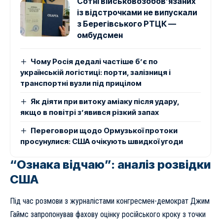
Сотні військовозобов’язаних
із відстрочками не випускали
з Берегівського РТЦК —
омбудсмен
Чому Росія дедалі частіше б’є по
українській логістиці: порти, залізниця і
транспортні вузли під прицілом
Як діяти при витоку аміаку після удару,
якщо в повітрі з’явився різкий запах
Переговори щодо Ормузької протоки
просунулися: США очікують швидкої угоди
“Ознака відчаю”: аналіз розвідки
США
Під час розмови з журналістами конгресмен-демократ Джим
Гаймс запропонував фахову оцінку російського кроку з точки