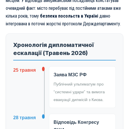
місцем. У відповідь американський посадовець констатував
очевидний факт: місто перебуває під постійними атаками вже
кілька років, тому
безпека посольств в Україні
давно
інтегрована в поточні жорсткі протоколи Держдепартаменту.
Хронологія дипломатичної
ескалації (Травень 2026)
25 травня
Заява МЗС РФ
Публічний ультиматум про
“системні удари” та вимога
евакуації дипмісій з Києва.
28 травня
Відповідь Конгресу