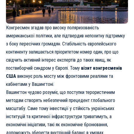
Конгресмен згадав про високу поляризованість
американської політики, але підтвердив непохитну підтримку
з боку пересічних громадян. Стабільність європейського
континенту залишається пріоритетом номер один, про що
свідчить активний інтерес експертів до таких явищ, як
поствиборчий синдром у Європі
. Тому
візит конгресменів
США
виконує роль мосту між фронтовими реаліями та
кабінетами у Вашингтоні.
Вашингтон чудово розуміє, що поступки терористичним
методам створять небезпечний прецедент глобального
масштабу. Саме тому інвестиції у стійкість українських
інституцій та критичної інфраструктури триватимуть, а
економічні ініціативи, такі як
економічне бронювання
,
допоможуть зберегти внутрішній баланс в умовах