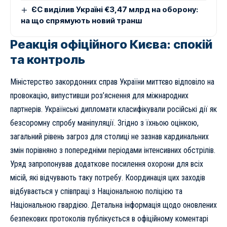
ЄС виділив Україні €3,47 млрд на оборону:
на що спрямують новий транш
Реакція офіційного Києва: спокій
та контроль
Міністерство закордонних справ України миттєво відповіло на
провокацію, випустивши роз’яснення для міжнародних
партнерів. Українські дипломати класифікували російські дії як
безсоромну спробу маніпуляції. Згідно з їхньою оцінкою,
загальний рівень загроз для столиці не зазнав кардинальних
змін порівняно з попередніми періодами інтенсивних обстрілів.
Уряд запропонував додаткове посилення охорони для всіх
місій, які відчувають таку потребу. Координація цих заходів
відбувається у співпраці з Національною поліцією та
Національною гвардією. Детальна інформація щодо оновлених
безпекових протоколів публікується в
офіційному коментарі