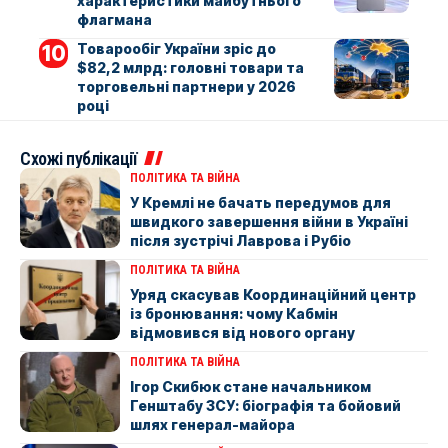
характеристики майбутнього
флагмана
Товарообіг України зріс до
$82,2 млрд: головні товари та
торговельні партнери у 2026
році
Схожі публікації
ПОЛІТИКА ТА ВІЙНА
У Кремлі не бачать передумов для
швидкого завершення війни в Україні
після зустрічі Лаврова і Рубіо
ПОЛІТИКА ТА ВІЙНА
Уряд скасував Координаційний центр
із бронювання: чому Кабмін
відмовився від нового органу
ПОЛІТИКА ТА ВІЙНА
Ігор Скибюк стане начальником
Генштабу ЗСУ: біографія та бойовий
шлях генерал-майора