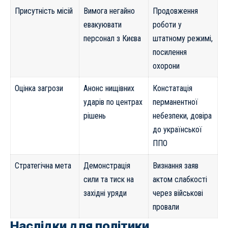
Присутність місій
Вимога негайно
Продовження
евакуювати
роботи у
персонал з Києва
штатному режимі,
посилення
охорони
Оцінка загрози
Анонс нищівних
Констатація
ударів по центрах
перманентної
рішень
небезпеки, довіра
до української
ППО
Стратегічна мета
Демонстрація
Визнання заяв
сили та тиск на
актом слабкості
західні уряди
через військові
провали
Наслідки для політики