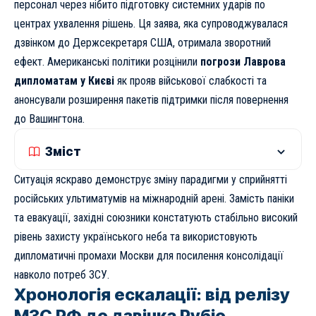
персонал через нібито підготовку системних ударів по
центрах ухвалення рішень. Ця заява, яка супроводжувалася
дзвінком до Держсекретаря США, отримала зворотний
ефект. Американські політики розцінили
погрози Лаврова
дипломатам у Києві
як прояв військової слабкості та
анонсували розширення пакетів підтримки після повернення
до Вашингтона.
Зміст
Ситуація яскраво демонструє зміну парадигми у сприйнятті
російських ультиматумів на міжнародній арені. Замість паніки
та евакуації, західні союзники констатують стабільно високий
рівень захисту українського неба та використовують
дипломатичні промахи Москви для посилення консолідації
навколо потреб ЗСУ.
Хронологія ескалації: від релізу
МЗС РФ до дзвінка Рубіо