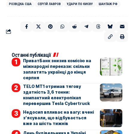
РОЗВІДКА США
СЕРГІЙ ЛАВРОВ
УДАРИ ПО КИЄВУ
ШАНТАЖ РФ
Останні публікації
ПриватБанк знизив комісію на
міжнародні перекази: скільки
заплатять українці до кінця
серпня
TELO MT1 отримав тягову
здатність 3,6 тонни:
компактний електропікап
перевершив Tesla Cybertruck
Недосип впливає на вагу: вчені
з’ясували, що відбувається
вже за шість тижнів
День будівельника в Україні