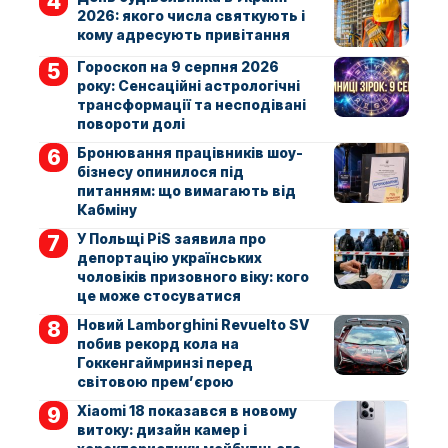
2026: якого числа святкують і
кому адресують привітання
Гороскоп на 9 серпня 2026
року: Сенсаційні астрологічні
трансформації та несподівані
повороти долі
Бронювання працівників шоу-
бізнесу опинилося під
питанням: що вимагають від
Кабміну
У Польщі PiS заявила про
депортацію українських
чоловіків призовного віку: кого
це може стосуватися
Новий Lamborghini Revuelto SV
побив рекорд кола на
Гоккенгаймринзі перед
світовою прем’єрою
Xiaomi 18 показався в новому
витоку: дизайн камер і