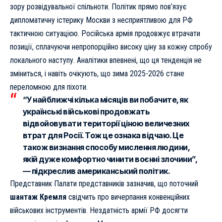
зору розвідувальної спільноти. Політик прямо пов’язує
дипломатичну істерику Москви з несприятливою для РФ
тактичною ситуацією. Російська армія продовжує втрачати
позиції, сплачуючи непропорційно високу ціну за кожну спробу
локального наступу. Аналітики впевнені, що ця тенденція не
зміниться, і навіть очікують, що
зима 2025-2026 стане
переломною для піхоти
.
“У найближчі кілька місяців ви побачите, як
українські військові продовжать
відвойовувати території ціною величезних
втрат для Росії. Тож це ознака відчаю. Це
також визнання способу мислення людини,
якій дуже комфортно чинити воєнні злочини”,
— підкреслив американський політик.
Представник Палати представників зазначив, що поточний
шантаж Кремля
свідчить про вичерпання конвенційних
військових інструментів. Нездатність армії РФ досягти