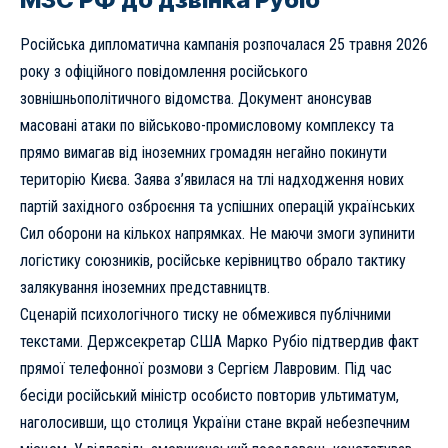
Російська дипломатична кампанія розпочалася 25 травня 2026
року з офіційного повідомлення російського
зовнішньополітичного відомства. Документ анонсував
масовані атаки по військово-промисловому комплексу та
прямо вимагав від іноземних громадян негайно покинути
територію Києва. Заява з’явилася на тлі надходження нових
партій західного озброєння та успішних операцій українських
Сил оборони на кількох напрямках. Не маючи змоги зупинити
логістику союзників, російське керівництво обрало тактику
залякування іноземних представництв.
Сценарій психологічного тиску не обмежився публічними
текстами. Держсекретар США Марко Рубіо підтвердив факт
прямої телефонної розмови з Сергієм Лавровим. Під час
бесіди російський міністр особисто повторив ультиматум,
наголосивши, що столиця України стане вкрай небезпечним