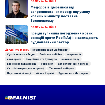
ПОЛІТИКА ТА ВІЙНА
Федоров відмовився від
запропонованих посад: яку умову
колишній міністр поставив
Зеленському
ПОЛІТИКА ТА ВІЙНА
Греція зупинила погодження нових
санкцій проти Росії: Афіни захищають
судноплавний сектор
Швидкі посилання:
Корисні поради (Лайфхаки)
Суспільство та Люди
Політика та Війна
астрологія
езотерика
Шоу-бізнес та Культура
знаки зодіаку
Економіка та Гаманець
гороскоп
астрологічний прогноз
Світ (Міжнародна панорама)
Технології та Наука
Надзвичайні події
війна в Україні
Здоров'я та Медицина