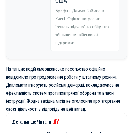
США
Брифінг Джима Гаймса в
Києві. Оцінка погроз як
“ознаки відчаю” та обіцянка
збільшення військової
підтримки.
На тлі цих подій американське посольство офіційно
повідомило про продовження роботи у штатному режимі.
Дипломати ігнорують російські демарші, покладаючись на
ефективність систем протиповітряної оборони та власні
інструкції. Жодна західна місія не оголосила про згортання
своєї діяльності у відповідь на цей випад.
Детальніше Читати