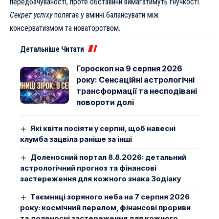
передбачуваності, проте обставини вимагатимуть гнучкості.
Секрет успіху
полягає у вмінні балансувати між
консерватизмом та новаторством.
Детальніше Читати
Гороскоп на 9 серпня 2026
року: Сенсаційні астрологічні
трансформації та несподівані
повороти долі
Які квіти посіяти у серпні, щоб навесні
клумба зацвіла раніше за інші
Доленосний портал 8.8.2026: детальний
астрологічний прогноз та фінансові
застереження для кожного знака Зодіаку
Таємниці зоряного неба на 7 серпня 2026
року: космічний перелом, фінансові прориви
та доленосні застереження для кожного