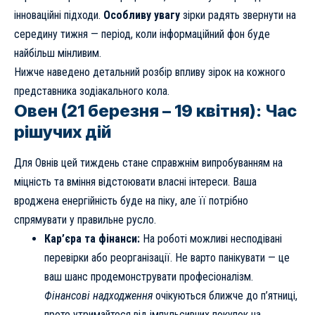
інноваційні підходи.
Особливу увагу
зірки радять звернути на
середину тижня — період, коли інформаційний фон буде
найбільш мінливим.
Нижче наведено детальний розбір впливу зірок на кожного
представника зодіакального кола.
Овен (21 березня – 19 квітня): Час
рішучих дій
Для Овнів цей тиждень стане справжнім випробуванням на
міцність та вміння відстоювати власні інтереси. Ваша
вроджена енергійність буде на піку, але її потрібно
спрямувати у правильне русло.
Кар’єра та фінанси:
На роботі можливі несподівані
перевірки або реорганізації. Не варто панікувати — це
ваш шанс продемонструвати професіоналізм.
Фінансові надходження
очікуються ближче до п’ятниці,
проте утримайтеся від імпульсивних покупок на