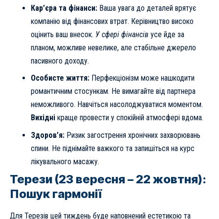
Кар’єра та фінанси:
Ваша увага до деталей врятує
компанію від фінансових втрат. Керівництво високо
оцінить ваш внесок.
У сфері фінансів
усе йде за
планом, можливе невелике, але стабільне джерело
пасивного доходу.
Особисте життя:
Перфекціонізм може нашкодити
романтичним стосункам. Не вимагайте від партнера
неможливого. Навчіться насолоджуватися моментом.
Вихідні
краще провести у спокійній атмосфері вдома.
Здоров’я:
Ризик загострення хронічних захворювань
спини. Не піднімайте важкого та запишіться на курс
лікувального масажу.
Терези (23 вересня – 22 жовтня):
Пошук гармонії
Для Терезів цей тиждень буде наповнений естетикою та