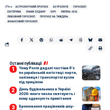
Теги
АСТРОЛОГІЧНИЙ ПРОГНОЗ
АСТРОЛОГІЯ
ГОРОСКОП
ЕЗОТЕРИКА
ЗНАКИ ЗОДІАКУ
ЗОРІ
ЛИПЕНЬ 2026
ЛЮБОВНИЙ ГОРОСКОП
ПРОГНОЗ НА ТИЖДЕНЬ
ФІНАНСОВИЙ ГОРОСКОП
Останні публікації
Чому Росія дедалі частіше б’є
по українській логістиці: порти,
залізниця і транспортні вузли
під прицілом
День будівельника в Україні
2026: якого числа святкують і
кому адресують привітання
Бронювання працівників шоу-