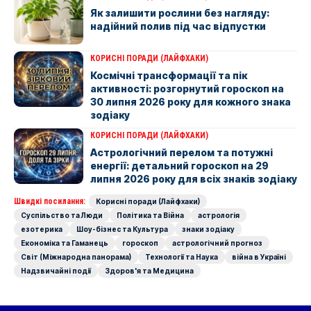
Як залишити рослини без нагляду:
надійний полив під час відпустки
КОРИСНІ ПОРАДИ (ЛАЙФХАКИ)
Космічні трансформації та пік
активності: розгорнутий гороскоп на
30 липня 2026 року для кожного знака
зодіаку
КОРИСНІ ПОРАДИ (ЛАЙФХАКИ)
Астрологічний перелом та потужні
енергії: детальний гороскоп на 29
липня 2026 року для всіх знаків зодіаку
Швидкі посилання:
Корисні поради (Лайфхаки)
Суспільство та Люди
Політика та Війна
астрологія
езотерика
Шоу-бізнес та Культура
знаки зодіаку
Економіка та Гаманець
гороскоп
астрологічний прогноз
Світ (Міжнародна панорама)
Технології та Наука
війна в Україні
Надзвичайні події
Здоров'я та Медицина