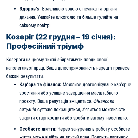
Здоров’я:
Вразливою зоною є печінка та органи
дихання. Уникайте алкоголю та більше гуляйте на
свіжому повітрі.
Козеріг (22 грудня – 19 січня):
Професійний тріумф
Козероги на цьому тижні збиратимуть плоди своєї
наполегливої праці. Ваша цілеспрямованість нарешті принесе
бажані результати.
Кар’єра та фінанси:
Можливе довгоочікуване кар’єрне
зростання або успішне завершення масштабного
проєкту. Ваша репутація зміцниться.
Фінансова
ситуація
суттєво покращиться, з’явиться можливість
закрити старі кредити або зробити вагому інвестицію.
Особисте життя:
Через занурення в роботу особисте
життя може відійти на другий план. Поясніть партнеру