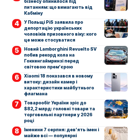
бізнесу опинилося під
питанням: що вимагають від
Кабміну
У Польщі PiS заявила про
депортацію українських
чоловіків призовного віку: кого
це може стосуватися
Новий Lamborghini Revuelto SV
побив рекорд кола на
Гоккенгаймринзі перед
світовою прем’єрою
Xiaomi 18 показався в новому
витоку: дизайн камер і
характеристики майбутнього
флагмана
Товарообіг України зріс до
$82,2 млрд: головні товари та
торговельні партнери у 2026
році
Іменини 7 серпня: дев’ять імен і
майже всі — популярні