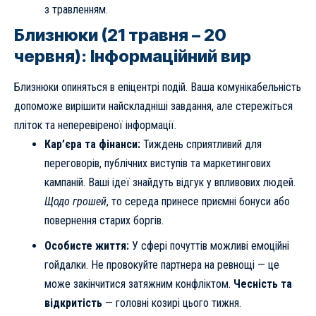
з травленням.
Близнюки (21 травня – 20
червня): Інформаційний вир
Близнюки опиняться в епіцентрі подій. Ваша комунікабельність
допоможе вирішити найскладніші завдання, але стережіться
пліток та неперевіреної інформації.
Кар’єра та фінанси:
Тиждень сприятливий для
переговорів, публічних виступів та маркетингових
кампаній. Ваші ідеї знайдуть відгук у впливових людей.
Щодо грошей
, то середа принесе приємні бонуси або
повернення старих боргів.
Особисте життя:
У сфері почуттів можливі емоційні
гойдалки. Не провокуйте партнера на ревнощі — це
може закінчитися затяжним конфліктом.
Чесність та
відкритість
— головні козирі цього тижня.