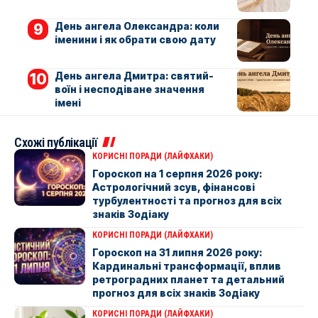
День ангела Олександра: коли
іменини і як обрати свою дату
День ангела Дмитра: святий-
воїн і несподіване значення
імені
Схожі публікації
КОРИСНІ ПОРАДИ (ЛАЙФХАКИ)
Гороскоп на 1 серпня 2026 року:
Астрологічний зсув, фінансові
турбулентності та прогноз для всіх
знаків Зодіаку
КОРИСНІ ПОРАДИ (ЛАЙФХАКИ)
Гороскоп на 31 липня 2026 року:
Кардинальні трансформації, вплив
ретроградних планет та детальний
прогноз для всіх знаків Зодіаку
КОРИСНІ ПОРАДИ (ЛАЙФХАКИ)