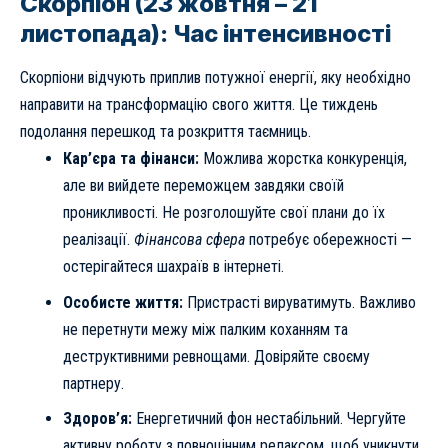
Скорпіон (23 жовтня – 21
листопада): Час інтенсивності
Скорпіони відчують приплив потужної енергії, яку необхідно
направити на трансформацію свого життя. Це тиждень
подолання перешкод та розкриття таємниць.
Кар’єра та фінанси:
Можлива жорстка конкуренція,
але ви вийдете переможцем завдяки своїй
проникливості. Не розголошуйте свої плани до їх
реалізації.
Фінансова сфера
потребує обережності —
остерігайтеся шахраїв в інтернеті.
Особисте життя:
Пристрасті вируватимуть. Важливо
не перетнути межу між палким коханням та
деструктивними ревнощами. Довіряйте своєму
партнеру.
Здоров’я:
Енергетичний фон нестабільний. Чергуйте
активну роботу з повноцінним релаксом, щоб уникнути