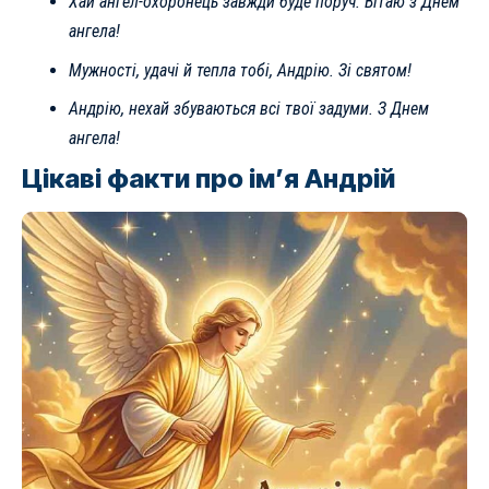
Хай ангел-охоронець завжди буде поруч. Вітаю з Днем
ангела!
Мужності, удачі й тепла тобі, Андрію. Зі святом!
Андрію, нехай збуваються всі твої задуми. З Днем
ангела!
Цікаві факти про ім’я Андрій