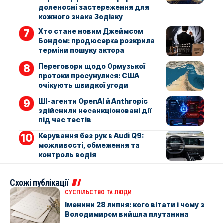
доленосні застереження для
кожного знака Зодіаку
Хто стане новим Джеймсом
Бондом: продюсерка розкрила
терміни пошуку актора
Переговори щодо Ормузької
протоки просунулися: США
очікують швидкої угоди
ШІ-агенти OpenAI й Anthropic
здійснили несанкціоновані дії
під час тестів
Керування без рук в Audi Q9:
можливості, обмеження та
контроль водія
Схожі публікації
СУСПІЛЬСТВО ТА ЛЮДИ
Іменини 28 липня: кого вітати і чому з
Володимиром вийшла плутанина