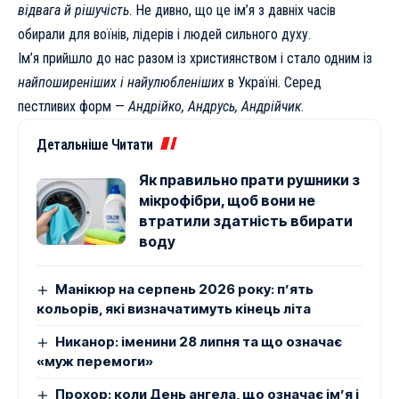
відвага й рішучість
. Не дивно, що це ім’я з давніх часів
обирали для воїнів, лідерів і людей сильного духу.
Ім’я прийшло до нас разом із християнством і стало одним із
найпоширеніших і найулюбленіших
в Україні. Серед
пестливих форм —
Андрійко, Андрусь, Андрійчик
.
Детальніше Читати
Як правильно прати рушники з
мікрофібри, щоб вони не
втратили здатність вбирати
воду
Манікюр на серпень 2026 року: п’ять
кольорів, які визначатимуть кінець літа
Никанор: іменини 28 липня та що означає
«муж перемоги»
Прохор: коли День ангела, що означає ім’я і