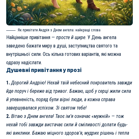
Як привітати Андрія з Днем ангела: найкращі слова
Найцінніше привітання —
просте й щире
. У День ангела
заведено бажати миру в душі, заступництва святого та
внутрішньої сили. Ось кілька готових варіантів, які можна
одразу надіслати.
Душевні привітання у прозі
1.
Дорогий Андрію! Нехай твій небесний покровитель завжди
йде поруч і береже від тривог. Бажаю, щоб у серці жили сила
й упевненість, поряд були вірні люди, а кожна справа
завершувалася успіхом. Зі святом тебе!
2.
Вітаю з Днем ангела! Твоє ім’я означає «мужній» — тож
нехай тобі завжди вистачає сили й сміливості долати будь-
які виклики. Бажаю міцного здоров’я, мудрих рішень і тепла