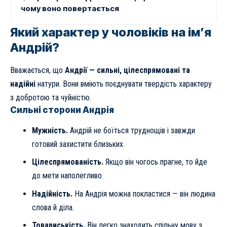
чому воно повертається
Який характер у чоловіків на ім’я
Андрій?
Вважається, що
Андрії — сильні, цілеспрямовані та
надійні
натури. Вони вміють поєднувати твердість характеру
з добротою та чуйністю.
Сильні сторони Андрія
Мужність.
Андрій не боїться труднощів і завжди
готовий захистити близьких.
Цілеспрямованість.
Якщо він чогось прагне, то йде
до мети наполегливо.
Надійність.
На Андрія можна покластися — він людина
слова й діла.
Товариськість.
Він легко знаходить спільну мову з