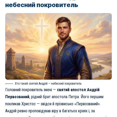
небесний покровитель
Хто такий святий Андрій — небесний покровитель
Головний покровитель імені —
святий апостол Андрій
Первозваний
, рідний брат апостола Петра. Його першим
покликав Христос — звідси й прізвисько «Первозваний».
Андрій ревно проповідував віру в багатьох краях і, за