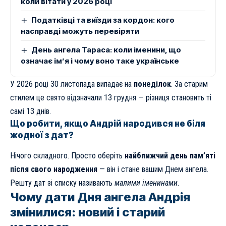
коли вітати у 2026 році
Податківці та виїзди за кордон: кого
насправді можуть перевіряти
День ангела Тараса: коли іменини, що
означає ім’я і чому воно таке українське
У 2026 році 30 листопада випадає на
понеділок
. За старим
стилем це свято відзначали 13 грудня — різниця становить ті
самі 13 днів.
Що робити, якщо Андрій народився не біля
жодної з дат?
Нічого складного. Просто оберіть
найближчий день пам’яті
після свого народження
— він і стане вашим Днем ангела.
Решту дат зі списку називають
малими іменинами
.
Чому дати Дня ангела Андрія
змінилися: новий і старий