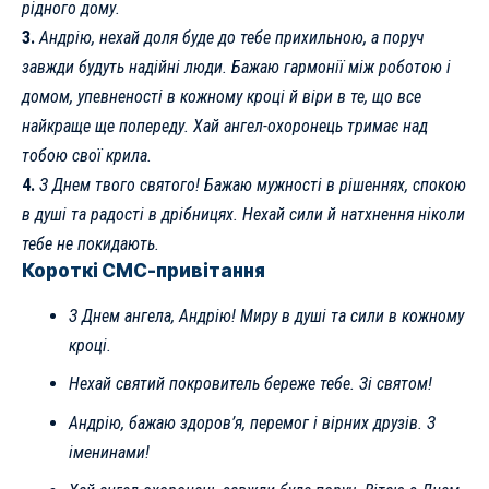
рідного дому.
3.
Андрію, нехай доля буде до тебе прихильною, а поруч
завжди будуть надійні люди. Бажаю гармонії між роботою і
домом, упевненості в кожному кроці й віри в те, що все
найкраще ще попереду. Хай ангел-охоронець тримає над
тобою свої крила.
4.
З Днем твого святого! Бажаю мужності в рішеннях, спокою
в душі та радості в дрібницях. Нехай сили й натхнення ніколи
тебе не покидають.
Короткі СМС-привітання
З Днем ангела, Андрію! Миру в душі та сили в кожному
кроці.
Нехай святий покровитель береже тебе. Зі святом!
Андрію, бажаю здоров’я, перемог і вірних друзів. З
іменинами!