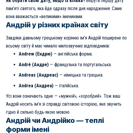
Як обрати свою дату, якщо їх кілька?
Беруть першу дату
пам’яті святого, яка йде одразу після дня народження. Саме
вона вважається «великими» іменинами.
Андрій у різних країнах світу
Завдяки давньому грецькому корінню ім’я Андрій поширене по
всьому світу й має чимало милозвучних відповідників:
Andrew (Ендрю)
— англійська форма.
André (Андре)
— французька та португальська.
Andreas (Андреас)
— німецька та грецька.
Andrea (Андреа)
— італійська.
Усі вони означають одне —
«мужній», «хоробрий»
. Тож ваш
Андрій носить ім’я зі справді світовою історією, яке звучить
гідно й сильно будь-якою мовою.
Андрій чи Андрійко — теплі
форми імені