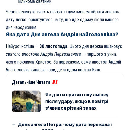
кількома святими
Через велику кількість святих із цим іменем обрати «свою»
дату легко: орієнтуйтеся на ту, що йде одразу після вашого
дня народження.
Яка дата Дня ангела Андрія найголовніша?
Найурочистіша —
30 листопада
. Цього дня церква вшановує
святого апостола Андрія Первозваного
— першого з учнів,
якого покликав Христос. За переказом, саме апостол Андрій
благословив київські гори, де згодом постав Київ.
Детальніше Читати
Як діяти при витоку аміаку
після удару, якщо в повітрі
з’явився різкий запах
День ангела Петра: чому дата переїхала і