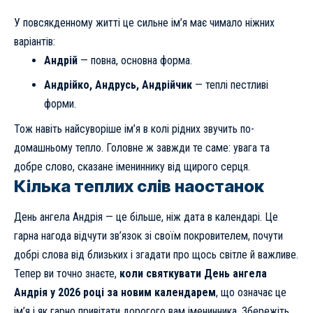
У повсякденному житті це сильне ім’я має чимало ніжних
варіантів:
Андрій
— повна, основна форма.
Андрійко, Андрусь, Андрійчик
— теплі пестливі
форми.
Тож навіть найсуворіше ім’я в колі рідних звучить по-
домашньому тепло. Головне ж завжди те саме: увага та
добре слово, сказане імениннику від щирого серця.
Кілька теплих слів наостанок
День ангела Андрія — це більше, ніж дата в календарі. Це
гарна нагода відчути зв’язок зі своїм покровителем, почути
добрі слова від близьких і згадати про щось світле й важливе.
Тепер ви точно знаєте,
коли святкувати День ангела
Андрія у 2026 році за новим календарем
, що означає це
ім’я і як гарно привітати дорогого вам іменинника. Збережіть