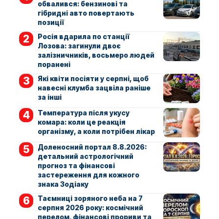
обвалився: бензинові та
гібридні авто повертають
позиції
Росія вдарила по станції
Лозова: загинули двоє
залізничників, восьмеро людей
поранені
Які квіти посіяти у серпні, щоб
навесні клумба зацвіла раніше
за інші
Температура після укусу
комара: коли це реакція
організму, а коли потрібен лікар
Доленосний портал 8.8.2026:
детальний астрологічний
прогноз та фінансові
застереження для кожного
знака Зодіаку
Таємниці зоряного неба на 7
серпня 2026 року: космічний
перелом, фінансові прориви та