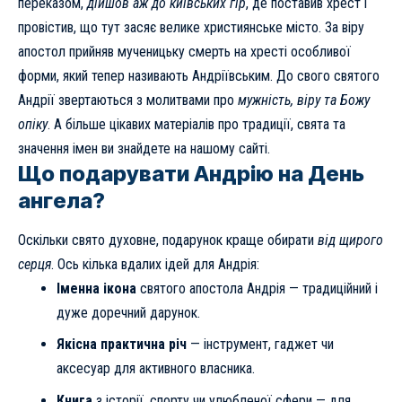
переказом,
дійшов аж до київських гір
, де поставив хрест і
провістив, що тут засяє велике християнське місто. За віру
апостол прийняв мученицьку смерть на хресті особливої
форми, який тепер називають Андріївським. До свого святого
Андрії звертаються з молитвами про
мужність, віру та Божу
опіку
. А
більше цікавих матеріалів про традиції, свята та
значення імен
ви знайдете на нашому сайті.
Що подарувати Андрію на День
ангела?
Оскільки свято духовне, подарунок краще обирати
від щирого
серця
. Ось кілька вдалих ідей для Андрія:
Іменна ікона
святого апостола Андрія — традиційний і
дуже доречний дарунок.
Якісна практична річ
— інструмент, гаджет чи
аксесуар для активного власника.
Книга
з історії, спорту чи улюбленої сфери — для