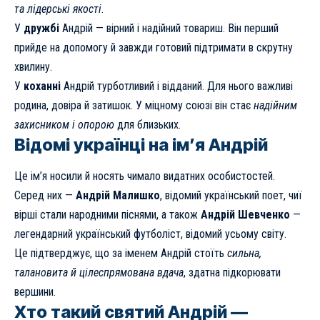
та лідерські якості
.
У
дружбі
Андрій — вірний і надійний товариш. Він перший
прийде на допомогу й завжди готовий підтримати в скрутну
хвилину.
У
коханні
Андрій турботливий і відданий. Для нього важливі
родина, довіра й затишок. У міцному союзі він стає
надійним
захисником і опорою
для близьких.
Відомі українці на ім’я Андрій
Це ім’я носили й носять чимало видатних особистостей.
Серед них —
Андрій Малишко
, відомий український поет, чиї
вірші стали народними піснями, а також
Андрій Шевченко
—
легендарний український футболіст, відомий усьому світу.
Це підтверджує, що за іменем Андрій стоїть
сильна,
талановита й цілеспрямована вдача
, здатна підкорювати
вершини.
Хто такий святий Андрій —