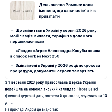
День ангела Романа: коли
іменини, що означає ім’я і як
привітати
Що зміниться в Україні у серпні 2026 року:
мобілізація, виплати, тарифи та допомога
першокласникам
«Ландекс Агро» Александра Кацубы вошла
в список Forbes Next 250
Зміна імені в Україні у 2026 році: покрокова
процедура, документи, строки та вартість
З 1 вересня 2023 року Православна Церква України
перейшла на новоюліанський календар.
Через це всі
фіксовані церковні дати, зокрема й дні ангела, зсунулися на
13
днів
.
На прикладі Андрія це видно так: