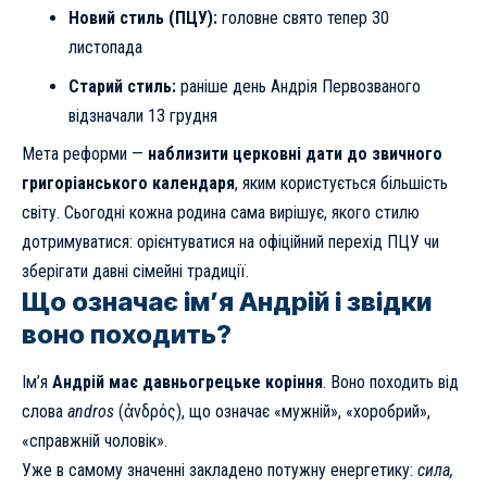
Новий стиль (ПЦУ):
головне свято тепер 30
листопада
Старий стиль:
раніше день Андрія Первозваного
відзначали 13 грудня
Мета реформи —
наблизити церковні дати до звичного
григоріанського календаря
, яким користується більшість
світу. Сьогодні кожна родина сама вирішує, якого стилю
дотримуватися: орієнтуватися на офіційний перехід ПЦУ чи
зберігати давні сімейні традиції.
Що означає ім’я Андрій і звідки
воно походить?
Ім’я
Андрій має давньогрецьке коріння
. Воно походить від
слова
andros
(ἀνδρός), що означає «мужній», «хоробрий»,
«справжній чоловік».
Уже в самому значенні закладено потужну енергетику:
сила,