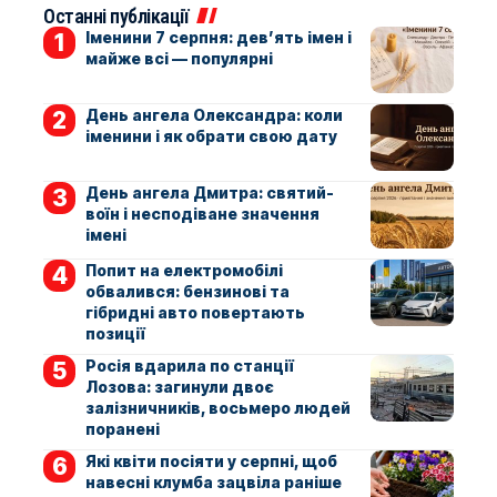
Останні публікації
Іменини 7 серпня: дев’ять імен і
майже всі — популярні
День ангела Олександра: коли
іменини і як обрати свою дату
День ангела Дмитра: святий-
воїн і несподіване значення
імені
Попит на електромобілі
обвалився: бензинові та
гібридні авто повертають
позиції
Росія вдарила по станції
Лозова: загинули двоє
залізничників, восьмеро людей
поранені
Які квіти посіяти у серпні, щоб
навесні клумба зацвіла раніше