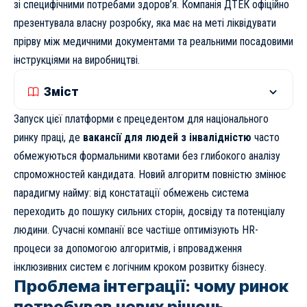
зі специфічними потребами здоров’я. Компанія ДТЕК офіційно
презентувала власну розробку, яка має на меті ліквідувати
прірву між медичними документами та реальними посадовими
інструкціями на виробництві.
Зміст
Запуск цієї платформи є прецедентом для національного
ринку праці, де
вакансії для людей з інвалідністю
часто
обмежуються формальними квотами без глибокого аналізу
спроможностей кандидата. Новий алгоритм повністю змінює
парадигму найму: від констатації обмежень система
переходить до пошуку сильних сторін, досвіду та потенціалу
людини. Сучасні компанії все частіше
оптимізують HR-
процеси
за допомогою алгоритмів, і впровадження
інклюзивних систем є логічним кроком розвитку бізнесу.
Проблема інтеграції: чому ринок
потребував нових рішень