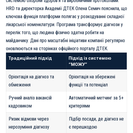
системою охорони здоров’я та виробничими протоколами.
HRD та директорка Академії ДТЕК Олена Семич пояснила, що
ключова функція платформи полягає у розкодуванні складної
лікарської номенклатури. Програма трансформує діагнози у
перелік того, що людина фізично здатна робити на
майданчику. Дані про масштабні ініціативи компанії регулярно
оновлюються на сторінках
офіційного порталу ДТЕК
.
Традиційний підхід
Підхід із системою
“МОЖУ”
Орієнтація на діагноз та
Орієнтація на збережені
обмеження
функції та потенціал
Ручний аналіз вакансій
Автоматичний метчинг за 5+
кадровиком
критеріями
Ризик відмови через
Підбір посади, де діагноз не
нерозуміння діагнозу
є перешкодою