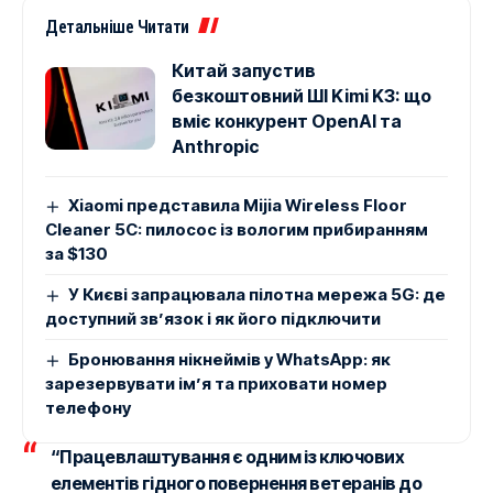
Детальніше Читати
Китай запустив
безкоштовний ШІ Kimi K3: що
вміє конкурент OpenAI та
Anthropic
Xiaomi представила Mijia Wireless Floor
Cleaner 5C: пилосос із вологим прибиранням
за $130
У Києві запрацювала пілотна мережа 5G: де
доступний зв’язок і як його підключити
Бронювання нікнеймів у WhatsApp: як
зарезервувати ім’я та приховати номер
телефону
“Працевлаштування є одним із ключових
елементів гідного повернення ветеранів до