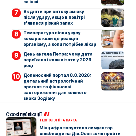
за інші
Як діяти при витоку аміаку
після удару, якщо в повітрі
з’явився різкий запах
Температура після укусу
комара: коли це реакція
організму, а коли потрібен лікар
День ангела Петра: чому дата
переїхала і коли вітати у 2026
році
Доленосний портал 8.8.2026:
детальний астрологічний
прогноз та фінансові
застереження для кожного
знака Зодіаку
Схожі публікації
ТЕХНОЛОГІЇ ТА НАУКА
Мінцифра запустила симулятор
співбесіди на Дія.Освіта: як пройти