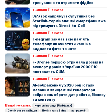
тренування та отримати фідбек
ТЕХНОЛОГІЇ ТА НАУКА
Зв’язок напряму із супутника без
Starlink-термінала: які смартфони вже
підтримують Direct-to-Cell
ТЕХНОЛОГІЇ ТА НАУКА
Telegram займає всю пам’ять
телефону: як очистити кеш і не
видалити фото та чати
ТЕХНОЛОГІЇ ТА НАУКА
F-Drones першою отримала дозвіл на
експорт дронів з України: 2000 F10
поставлять США
ТЕХНОЛОГІЇ ТА НАУКА
AI-зображення у 2026 році стали
масовим явищем: які генератори
зображень обрати для роботи, бізнесу
та контенту
Швидкі посилання:
Корисні поради (Лайфхаки)
Суспільство та Люди
Політика та Війна
астрологія