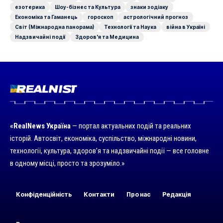
езотерика
Шоу-бізнес та Культура
знаки зодіаку
Економіка та Гаманець
гороскоп
астрологічний прогноз
Світ (Міжнародна панорама)
Технології та Наука
війна в Україні
Надзвичайні події
Здоров'я та Медицина
«RealNews Україна
— портал актуальних подій та реальних
історій. Автосвіт, економіка, суспільство, міжнародні новини,
технології, культура, здоров’я та надзвичайні події — все головне
в одному місці, просто та зрозуміло.»
Конфіденційність
Контакти
Про нас
Редакція