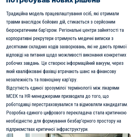
Традиційна модель працевлаштування осіб, які отримали
травми внаслідок бойових дій, стикається з серйозним
бюрократичним бар’єром. Регіональні центри зайнятості та
корпоративні рекрутери отримують медичні виписки з
десятками складних кодів захворювань, які не дають прямої
відповіді на питання щодо можливості виконання конкретних
робочих завдань. Це створює інформаційний вакуум, через
який кваліфіковані фахівці втрачають шанс на
фінансову
незалежність
та повноцінну кар’єру.
Відсутність єдиної зрозумілої термінології між лікарями
МСЕК та HR-менеджерами призводила до того, що
роботодавці перестраховувалися та відмовляли кандидатам.
Розробка єдиного цифрового перекладача стала критичною
необхідністю для формування
безбар’єрного простору
на
підприємствах критичної інфраструктури.