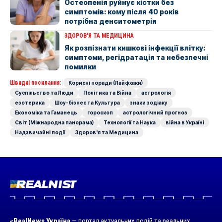
Остеопенія руйнує кістки без
симптомів: кому після 40 років
потрібна денситометрія
ЗДОРОВ'Я ТА МЕДИЦИНА
Як розпізнати кишкові інфекції влітку:
симптоми, регідратація та небезпечні
помилки
Швидкі посилання:
Корисні поради (Лайфхаки)
Суспільство та Люди
Політика та Війна
астрологія
езотерика
Шоу-бізнес та Культура
знаки зодіаку
Економіка та Гаманець
гороскоп
астрологічний прогноз
Світ (Міжнародна панорама)
Технології та Наука
війна в Україні
Надзвичайні події
Здоров'я та Медицина
«RealNews Україна
— портал актуальних подій та реальних