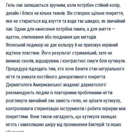
Гель-лак залишається зручним, коли потрібен стійкий колір,
дизайн і блиск на кілька тижнів. Він створює щільне покриття,
яке не стирається від взуття та води так швидко, як звичайний
лак. Однак для нанесення потрібна лампа, а для зняття —
ацетон, спилювання або поєднання цих методів.
Японський педикюр не дає кольору й не приховує нерівний
відтінок пластини. Його результат стриманіший, зате не
виникає сколів, відшарувань і контрастної смуги біля кутикули.
Процедура підходить тим, хто хоче бачити стан натурального
нігтя та уникати постійного декоративного покриття.
Дерматологи Американської академії дерматології
рекомендують людям із повторними проблемами нігтів
розглянути звичайний лак замість гелю, не зрізати кутикулу,
контролювати стерилізацію інструментів і робити перерви між
покриттями. Вони також нагадують, що кутикула захищає
ніготь і навколишню шкіру від проникнення бактерій та інших