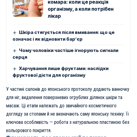
комара: коли це реакція
організму, а коли потрібен
лікар
Шкіра стягується після вмивання: що це
означає і як відновити бар’єр
Чому чоловіки частіше ігнорують сигнали
серця
Харчування лише фруктами: наслідки
фруктової дієти для організму
У частині салонів до японського протоколу додають ванночку
для ніг, видалення поверхневих огрубілих ділянок шкіри та
масаж. Ці етапи належать до звичайного косметичного
догляду за стопами й не визначають саму японську техніку. Її
ключова особливість — робота з натуральною пластиною без
кольорового покриття.