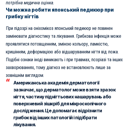
потрібна медична оцінка.
Чи можна робити японський педикюр при
грибку нігтів
При підозрі на оніхомікоз японський педикюр не повинен
замінювати діагностику та лікування. Грибкова інфекція може
проявлятися потовщенням, зміною кольору, ламкістю,
кришінням, деформацією або відшаруванням нігтя від ложа.
Подібні ознаки іноді виникають і при травмах, псоріазі та інших
захворюваннях, тому діагноз не встановлюють лише за
зовнішнім виглядом.
Американська академія дерматології
зазначає, що дерматолог може взяти зразок
нігтя, частину піднігтьових нашарувань або
поверхневий зішкріб для мікроскопічного
дослідження. Це допомагає відрізнити
грибок від інших патологій і підібрати
лікування.