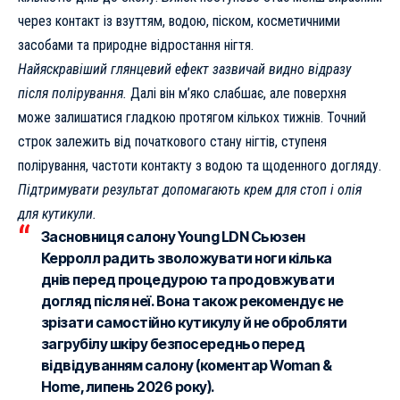
через контакт із взуттям, водою, піском, косметичними
засобами та природне відростання нігтя.
Найяскравіший глянцевий ефект зазвичай видно відразу
після полірування.
Далі він м’яко слабшає, але поверхня
може залишатися гладкою протягом кількох тижнів. Точний
строк залежить від початкового стану нігтів, ступеня
полірування, частоти контакту з водою та щоденного догляду.
Підтримувати результат допомагають крем для стоп і олія
для кутикули.
Засновниця салону Young LDN Сьюзен
Керролл радить зволожувати ноги кілька
днів перед процедурою та продовжувати
догляд після неї. Вона також рекомендує не
зрізати самостійно кутикулу й не обробляти
загрубілу шкіру безпосередньо перед
відвідуванням салону (коментар Woman &
Home, липень 2026 року).