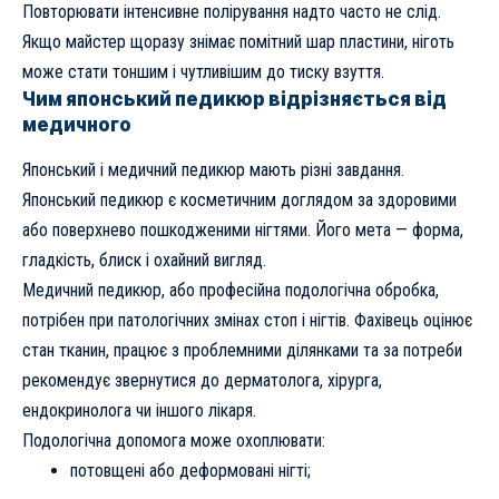
Повторювати інтенсивне полірування надто часто не слід.
Якщо майстер щоразу знімає помітний шар пластини, ніготь
може стати тоншим і чутливішим до тиску взуття.
Чим японський педикюр відрізняється від
медичного
Японський і медичний педикюр мають різні завдання.
Японський педикюр є косметичним доглядом за здоровими
або поверхнево пошкодженими нігтями. Його мета — форма,
гладкість, блиск і охайний вигляд.
Медичний педикюр, або професійна подологічна обробка,
потрібен при патологічних змінах стоп і нігтів. Фахівець оцінює
стан тканин, працює з проблемними ділянками та за потреби
рекомендує звернутися до дерматолога, хірурга,
ендокринолога чи іншого лікаря.
Подологічна допомога може охоплювати:
потовщені або деформовані нігті;