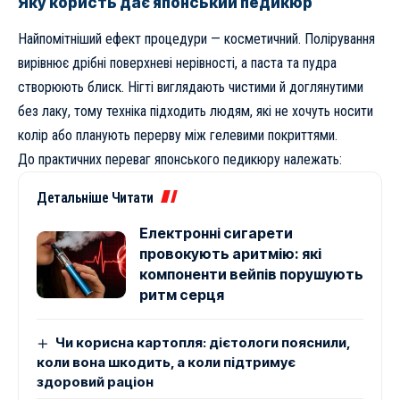
Яку користь дає японський педикюр
Найпомітніший ефект процедури — косметичний. Полірування
вирівнює дрібні поверхневі нерівності, а паста та пудра
створюють блиск. Нігті виглядають чистими й доглянутими
без лаку, тому техніка підходить людям, які не хочуть носити
колір або планують перерву між гелевими покриттями.
До практичних переваг японського педикюру належать:
Детальніше Читати
Електронні сигарети
провокують аритмію: які
компоненти вейпів порушують
ритм серця
Чи корисна картопля: дієтологи пояснили,
коли вона шкодить, а коли підтримує
здоровий раціон