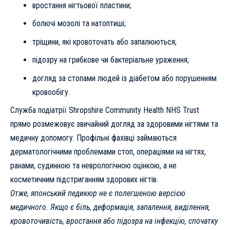
вростання нігтьової пластини;
болючі мозолі та натоптиші;
тріщини, які кровоточать або запалюються;
підозру на грибкове чи бактеріальне ураження;
догляд за стопами людей із діабетом або порушенням
кровообігу.
Служба подіатрії Shropshire Community Health NHS Trust
прямо розмежовує звичайний догляд за здоровими нігтями та
медичну допомогу. Профільні фахівці займаються
дерматологічними проблемами стоп, операціями на нігтях,
ранами, судинною та неврологічною оцінкою, а не
косметичним підстриганням здорових нігтів.
Отже, японський педикюр не є полегшеною версією
медичного. Якщо є біль, деформація, запалення, виділення,
кровоточивість, вростання або підозра на інфекцію, спочатку