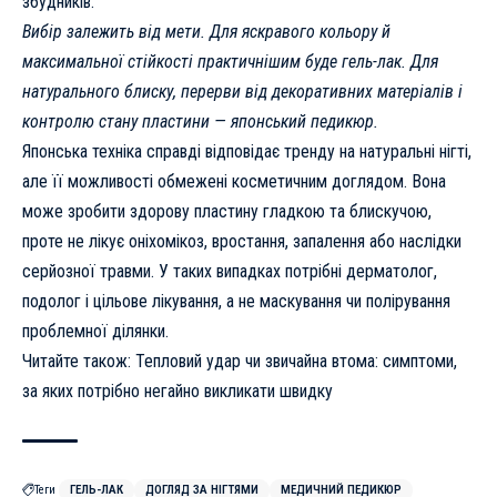
збудників.
Вибір залежить від мети. Для яскравого кольору й
максимальної стійкості практичнішим буде гель-лак. Для
натурального блиску, перерви від декоративних матеріалів і
контролю стану пластини — японський педикюр.
Японська техніка справді відповідає тренду на натуральні нігті,
але її можливості обмежені косметичним доглядом. Вона
може зробити здорову пластину гладкою та блискучою,
проте не лікує оніхомікоз, вростання, запалення або наслідки
серйозної травми. У таких випадках потрібні дерматолог,
подолог і цільове лікування, а не маскування чи полірування
проблемної ділянки.
Читайте також:
Тепловий удар чи звичайна втома
: симптоми,
за яких потрібно негайно викликати швидку
Теги
ГЕЛЬ-ЛАК
ДОГЛЯД ЗА НІГТЯМИ
МЕДИЧНИЙ ПЕДИКЮР