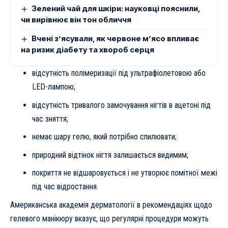
Зелений чай для шкіри: науковці пояснили,
чи вирівнює він тон обличчя
Вчені з’ясували, як червоне м’ясо впливає
на ризик діабету та хвороб серця
відсутність полімеризації під ультрафіолетовою або
LED-лампою;
відсутність тривалого замочування нігтів в ацетоні під
час зняття;
немає шару гелю, який потрібно спилювати;
природний відтінок нігтя залишається видимим;
покриття не відшаровується і не утворює помітної межі
під час відростання.
Американська академія дерматології в рекомендаціях щодо
гелевого манікюру вказує, що регулярні процедури можуть