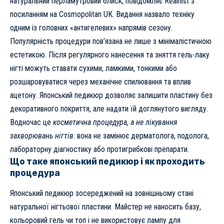
натуральний перламутровий блиск, повідомляє
Realnist
з
посиланням на
Cosmopolitan UK
. Видання назвало техніку
одним із головних «антигелевих» напрямів сезону.
Популярність процедури пов’язана не лише з мінімалістичною
естетикою. Після регулярного нанесення та зняття гель-лаку
нігті можуть ставати сухими, ламкими, тонкими або
розшаровуватися через механічне спилювання та вплив
ацетону. Японський педикюр дозволяє залишити пластину без
декоративного покриття, але надати їй доглянутого вигляду.
Водночас це
косметична процедура, а не лікування
захворювань нігтів
: вона не замінює дерматолога, подолога,
лабораторну діагностику або протигрибкові препарати.
Що таке японський педикюр і як проходить
процедура
Японський педикюр зосереджений на зовнішньому стані
натуральної нігтьової пластини. Майстер не наносить базу,
кольоровий гель чи топ і не використовує лампу для