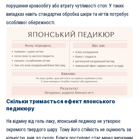
порушення кровообігу або втрату чутливості стоп. У таких
випадках навіть стандартна обробка шкіри та нігтів потребує
особливої обережності.
Скільки тримається ефект японського
педикюру
На відміну від гель-лаку, японський педикюр не утворює
окремого твердого шару. Тому його стійкість не оцінюють за
кількістю днів до сколу. Блиск поступово стає менш виразним