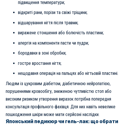
підвищення температури;
відкриті рани, порізи та свіжі тріщини;
відшарування нігтя після травми;
виражене стоншення або болючість пластини;
алергія на компоненти пасти чи пудри;
бородавки в зоні обробки;
гостре вростання нігтя;
нещодавня операція на пальцях або нігтьовій пластині.
Людям із цукровим діабетом, діабетичною нейропатією,
порушеннями кровообігу, зниженою чутливістю стоп або
високим ризиком утворення виразок потрібна попередня
консультація профільного фахівця. Для них навіть невелике
пошкодження шкіри може мати серйозні наслідки.
Японський педикюр чи гель-лак: що обрати