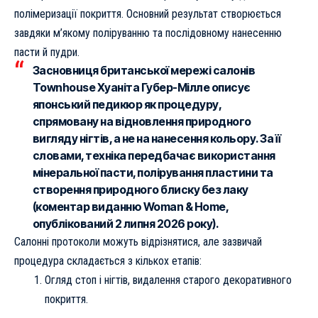
полімеризації покриття. Основний результат створюється
завдяки м’якому поліруванню та послідовному нанесенню
пасти й пудри.
Засновниця британської мережі салонів
Townhouse Хуаніта Губер-Мілле описує
японський педикюр як процедуру,
спрямовану на відновлення природного
вигляду нігтів, а не на нанесення кольору. За її
словами, техніка передбачає використання
мінеральної пасти, полірування пластини та
створення природного блиску без лаку
(коментар виданню Woman & Home,
опублікований 2 липня 2026 року).
Салонні протоколи можуть відрізнятися, але зазвичай
процедура складається з кількох етапів:
Огляд стоп і нігтів, видалення старого декоративного
покриття.