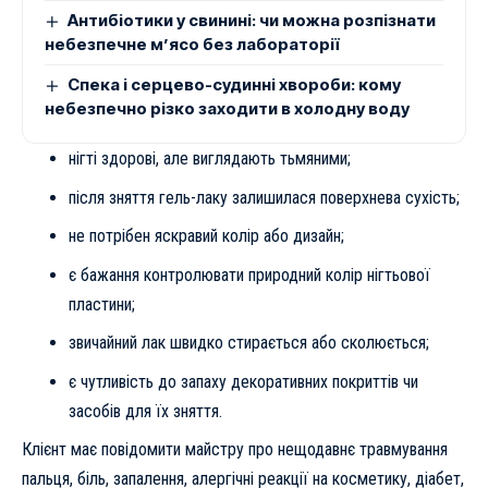
Антибіотики у свинині: чи можна розпізнати
небезпечне м’ясо без лабораторії
Спека і серцево-судинні хвороби: кому
небезпечно різко заходити в холодну воду
нігті здорові, але виглядають тьмяними;
після зняття гель-лаку залишилася поверхнева сухість;
не потрібен яскравий колір або дизайн;
є бажання контролювати природний колір нігтьової
пластини;
звичайний лак швидко стирається або сколюється;
є чутливість до запаху декоративних покриттів чи
засобів для їх зняття.
Клієнт має повідомити майстру про нещодавнє травмування
пальця, біль, запалення, алергічні реакції на косметику, діабет,