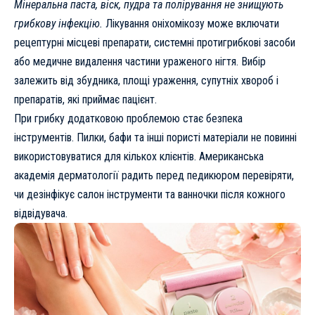
Мінеральна паста, віск, пудра та полірування не знищують
грибкову інфекцію.
Лікування оніхомікозу може включати
рецептурні місцеві препарати, системні протигрибкові засоби
або медичне видалення частини ураженого нігтя. Вибір
залежить від збудника, площі ураження, супутніх хвороб і
препаратів, які приймає пацієнт.
При грибку додатковою проблемою стає безпека
інструментів. Пилки, бафи та інші пористі матеріали не повинні
використовуватися для кількох клієнтів. Американська
академія дерматології радить перед педикюром перевіряти,
чи дезінфікує салон інструменти та ванночки після кожного
відвідувача.