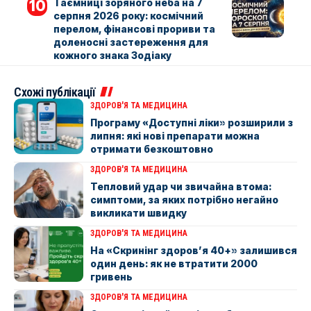
Таємниці зоряного неба на 7
серпня 2026 року: космічний
перелом, фінансові прориви та
доленосні застереження для
кожного знака Зодіаку
Схожі публікації
ЗДОРОВ'Я ТА МЕДИЦИНА
Програму «Доступні ліки» розширили з
липня: які нові препарати можна
отримати безкоштовно
ЗДОРОВ'Я ТА МЕДИЦИНА
Тепловий удар чи звичайна втома:
симптоми, за яких потрібно негайно
викликати швидку
ЗДОРОВ'Я ТА МЕДИЦИНА
На «Скринінг здоров’я 40+» залишився
один день: як не втратити 2000
гривень
ЗДОРОВ'Я ТА МЕДИЦИНА