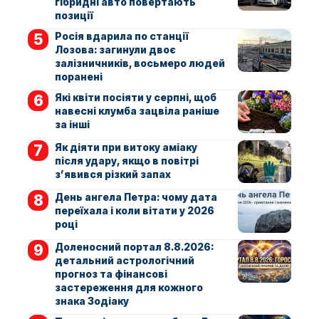
гібридні авто повертають
позиції
Росія вдарила по станції
Лозова: загинули двоє
залізничників, восьмеро людей
поранені
Які квіти посіяти у серпні, щоб
навесні клумба зацвіла раніше
за інші
Як діяти при витоку аміаку
після удару, якщо в повітрі
з’явився різкий запах
День ангела Петра: чому дата
переїхала і коли вітати у 2026
році
Доленосний портал 8.8.2026:
детальний астрологічний
прогноз та фінансові
застереження для кожного
знака Зодіаку