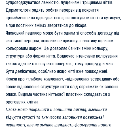
супроводжуватися ламкістю, лущенням і тріщинами нігтів.
Дерматологи радять робити перерви від покриття
щонайменше на один-два тижні, зволожувати нігті та кутикулу,
а при постійних змінах звертатися до лікаря.
Японський педикюр може бути одним зі способів догляду під
час такої перерви, оскільки не приховує пластину щільним
кольоровим шаром. Це дозволяє бачити зміни кольору,
структури або форми нігтя. Водночас інтенсивне полірування
також здатне стоншувати поверхню, тому процедура має
бути делікатною, особливо якщо нігті вже пошкоджені.
Фрази про «глибоке живлення», «відновлення зсередини» або
повне відновлення структури нігтя слід сприймати як салонні
описи. Видима частина нігтьової пластини складається з
ороговілих клітин.
Паста може покращити її зовнішній вигляд, зменшити
відчуття сухості та тимчасово заповнити поверхневі
нерівності, але не змінює швидкість формування нового