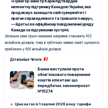
«Прем’єр-міністр Карні підтвердив
непохитну підтримку Канадою України, яка
продовжує захищати свій суверенітет і
прагне справедливого та тривалого миру»,
— йдеться в офіційному повідомленні уряду
Канади за підсумками зустрічі.
Загальна сума трьох названих напрямів становить 925
мільйонів доларів, тому в публічних заявах пакет оцінюють
приблизно у 900 мільйонів доларів.
Детальніше Читати
Банки виступили проти
обов’язкового повернення
коштів клієнтам: що
передбачає законопроєкт
№15274
Ціна на газ із 1 серпня 2026 року: тарифи