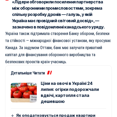
«Лідери обговорили посилення партнерства
між оборонними промисловостями, зокрема
спільну розробку дронів — галузь, у якій
Україна має провідний світовий досвід», —
зазначено в повідомленні канадського уряду.
Україна також підтримала створення Банку оборони, безпеки
та стійкості — міжнародної фінансової установи, яку просуває
Канада. За задумом Оттави, банк має залучати приватний
капітал для фінансування оборонного виробництва та
безпекових проєктів країн-учасниць.
Детальніше Читати
Ціни на овочі в Україні 24
липня: огірки подорожчали
вдвічі, картопля стала
дешевшою
Як оподатковується продаж квартири