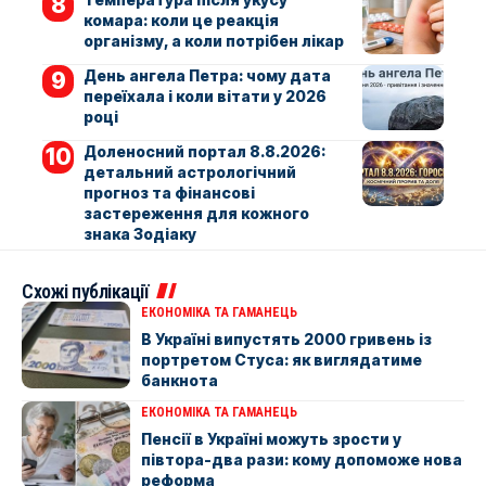
комара: коли це реакція
організму, а коли потрібен лікар
День ангела Петра: чому дата
переїхала і коли вітати у 2026
році
Доленосний портал 8.8.2026:
детальний астрологічний
прогноз та фінансові
застереження для кожного
знака Зодіаку
Схожі публікації
ЕКОНОМІКА ТА ГАМАНЕЦЬ
В Україні випустять 2000 гривень із
портретом Стуса: як виглядатиме
банкнота
ЕКОНОМІКА ТА ГАМАНЕЦЬ
Пенсії в Україні можуть зрости у
півтора-два рази: кому допоможе нова
реформа