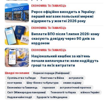
ЕКОНОМІКА ТА ГАМАНЕЦЬ
Pepco офіційно виходить в Україну:
перший магазин польської мережі
відкриють у жовтні 2026 року
ЕКОНОМІКА ТА ГАМАНЕЦЬ
Виплати ВПО після 1 липня 2026: кому
скасують довідку через 90 днів за
кордоном
ЕКОНОМІКА ТА ГАМАНЕЦЬ
Національний кешбек за квітень
почали виплачувати: коли надійдуть
гроші та як їх витратити
Швидкі посилання:
Корисні поради (Лайфхаки)
Суспільство та Люди
Політика та Війна
астрологія
езотерика
Шоу-бізнес та Культура
знаки зодіаку
Економіка та Гаманець
гороскоп
астрологічний прогноз
Світ (Міжнародна панорама)
Технології та Наука
війна в Україні
Надзвичайні події
Здоров'я та Медицина