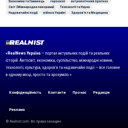
Економіка та Гаманець
гороскоп
астрологічний прогноз
Світ (Міжнародна панорама)
Технології та Наука
Надзвичайні події
війна в Україні
Здоров'я та Медицина
«RealNews Україна
— портал актуальних подій та реальних
історій. Автосвіт, економіка, суспільство, міжнародні новини,
технології, культура, здоров’я та надзвичайні події — все головне
в одному місці, просто та зрозуміло.»
Конфіденційність
Контакти
Про нас
Редакція
Реклама
© Realnist.com. Всі права захищені.