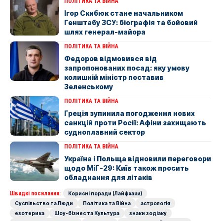
ПОЛІТИКА ТА ВІЙНА
Ігор Скибюк стане начальником
Генштабу ЗСУ: біографія та бойовий
шлях генерал-майора
ПОЛІТИКА ТА ВІЙНА
Федоров відмовився від
запропонованих посад: яку умову
колишній міністр поставив
Зеленському
ПОЛІТИКА ТА ВІЙНА
Греція зупинила погодження нових
санкцій проти Росії: Афіни захищають
судноплавний сектор
ПОЛІТИКА ТА ВІЙНА
Україна і Польща відновили переговори
щодо МіГ-29: Київ також просить
обладнання для літаків
Швидкі посилання:
Корисні поради (Лайфхаки)
Суспільство та Люди
Політика та Війна
астрологія
езотерика
Шоу-бізнес та Культура
знаки зодіаку