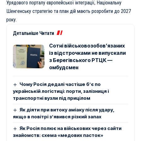
Урядового порталу європейської інтеграції
, Національну
Шенгенську стратегію та план дій мають розробити до 2027
року.
Детальніше Читати
Сотні військовозобов’язаних
із відстрочками не випускали
з Берегівського РТЦК —
омбудсмен
Чому Росія дедалі частіше б’є по
українській логістиці: порти, залізниця і
транспортні вузли під прицілом
Як діяти при витоку аміаку після удару,
якщо в повітрі з’явився різкий запах
Як Росія полює на військових через сайти
знайомств: схема «медових пасток»