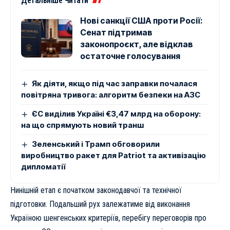
Детальніше Читати
Нові санкції США проти Росії:
Сенат підтримав
законопроєкт, але відклав
остаточне голосування
Як діяти, якщо під час заправки почалася
повітряна тривога: алгоритм безпеки на АЗС
ЄС виділив Україні €3,47 млрд на оборону:
на що спрямують новий транш
Зеленський і Трамп обговорили
виробництво ракет для Patriot та активізацію
дипломатії
Нинішній етап є початком законодавчої та технічної
підготовки. Подальший рух залежатиме від виконання
Україною шенгенських критеріїв, перебігу переговорів про