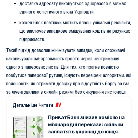
доставка адресату виконується одноразово в межах
єдиного логістичного вікна Укрпошти;
кожен блок платіжки містить власні унікальні реквізити,
що виключає випадкове змішування коштів на рахунках
підприємств.
Такий підхід дозволив мінімізувати випадки, коли споживачі
накопичували заборгованість просто через неотримання
одного з паперових листів. Для тих, хто прагне повністю
позбутися паперової рутини, існують перевірені алгоритми, які
пояснюють,
як отримати довідку про відсутність боргу за газ
за лічені хвилини
в онлайн-режимі без очікування листоноші.
Детальніше Читати
ПриватБанк знизив комісію на
міжнародні перекази: скільки
заплатять українці до кінця