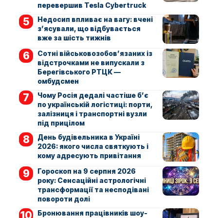
перевершив Tesla Cybertruck
Недосип впливає на вагу: вчені
з’ясували, що відбувається
вже за шість тижнів
Сотні військовозобов’язаних із
відстрочками не випускали з
Берегівського РТЦК —
омбудсмен
Чому Росія дедалі частіше б’є
по українській логістиці: порти,
залізниця і транспортні вузли
під прицілом
День будівельника в Україні
2026: якого числа святкують і
кому адресують привітання
Гороскоп на 9 серпня 2026
року: Сенсаційні астрологічні
трансформації та несподівані
повороти долі
Бронювання працівників шоу-