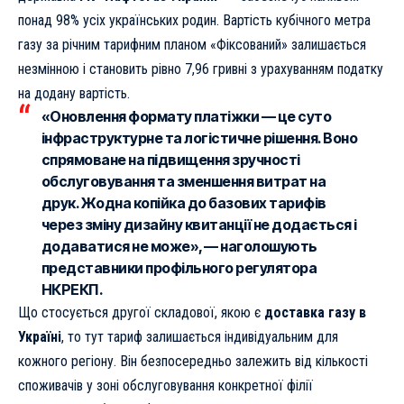
понад 98% усіх українських родин. Вартість кубічного метра
газу за річним тарифним планом «Фіксований» залишається
незмінною і становить рівно 7,96 гривні з урахуванням податку
на додану вартість.
«Оновлення формату платіжки — це суто
інфраструктурне та логістичне рішення. Воно
спрямоване на підвищення зручності
обслуговування та зменшення витрат на
друк. Жодна копійка до базових тарифів
через зміну дизайну квитанції не додається і
додаватися не може», — наголошують
представники профільного регулятора
НКРЕКП.
Що стосується другої складової, якою є
доставка газу в
Україні
, то тут тариф залишається індивідуальним для
кожного регіону. Він безпосередньо залежить від кількості
споживачів у зоні обслуговування конкретної філії