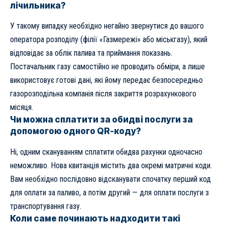
лічильника?
У такому випадку необхідно негайно звернутися до вашого
оператора розподілу (філії «Газмережі» або міськгазу), який
відповідає за облік палива та приймання показань.
Постачальник газу самостійно не проводить обміри, а лише
використовує готові дані, які йому передає безпосередньо
газорозподільна компанія після закриття розрахункового
місяця.
Чи можна сплатити за обидві послуги за
допомогою одного QR-коду?
Ні, одним скануванням сплатити обидва рахунки одночасно
неможливо. Нова квитанція містить два окремі матричні коди.
Вам необхідно послідовно відсканувати спочатку перший код
для оплати за паливо, а потім другий — для оплати послуги з
транспортування газу.
Коли саме починають надходити такі