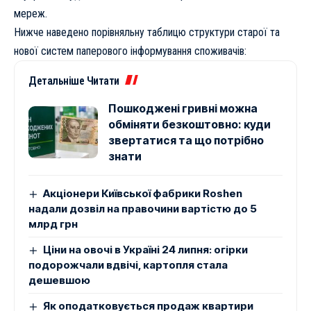
мереж.
Нижче наведено порівняльну таблицю структури старої та
нової систем паперового інформування споживачів:
Детальніше Читати
Пошкоджені гривні можна
обміняти безкоштовно: куди
звертатися та що потрібно
знати
Акціонери Київської фабрики Roshen
надали дозвіл на правочини вартістю до 5
млрд грн
Ціни на овочі в Україні 24 липня: огірки
подорожчали вдвічі, картопля стала
дешевшою
Як оподатковується продаж квартири