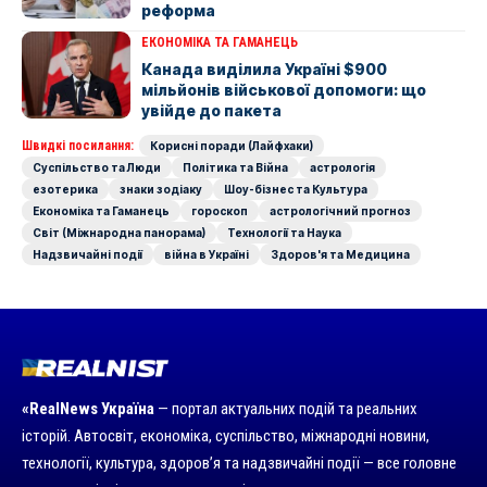
реформа
ЕКОНОМІКА ТА ГАМАНЕЦЬ
Канада виділила Україні $900
мільйонів військової допомоги: що
увійде до пакета
Швидкі посилання:
Корисні поради (Лайфхаки)
Суспільство та Люди
Політика та Війна
астрологія
езотерика
знаки зодіаку
Шоу-бізнес та Культура
Економіка та Гаманець
гороскоп
астрологічний прогноз
Світ (Міжнародна панорама)
Технології та Наука
Надзвичайні події
війна в Україні
Здоров'я та Медицина
«RealNews Україна
— портал актуальних подій та реальних
історій. Автосвіт, економіка, суспільство, міжнародні новини,
технології, культура, здоров’я та надзвичайні події — все головне