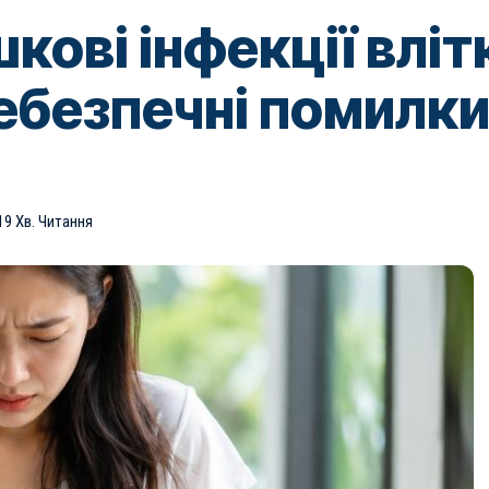
шкові інфекції влі
небезпечні помилк
19 Хв. Читання