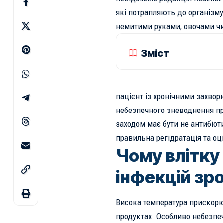
які потрапляють до організм
немитими руками, овочами ч
Зміст
пацієнт із хронічними захвор
небезпечного зневоднення п
заходом має бути не антибіот
правильна регідратація та о
Чому влітку
інфекцій зр
Висока температура прискорю
продуктах. Особливо небезпеч