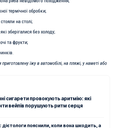
олона риба невідомого походження;
ної термічної обробки;
стояли на столі;
 які зберігалися без холоду;
очі та фрукти;
ринків.
приготовлену їжу в автомобілі, на пляжі, у наметі або
ні сигарети провокують аритмію: які
ти вейпів порушують ритм серця
: дієтологи пояснили, коли вона шкодить, а