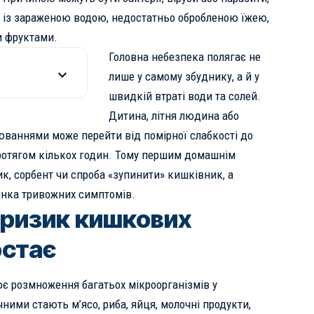
у із зараженою водою, недостатньо обробленою їжею,
и фруктами.
Головна небезпека полягає не
лише у самому збуднику, а й у
швидкій втраті води та солей.
Дитина, літня людина або
юваннями може перейти від помірної слабкості до
ротягом кількох годин. Тому першим домашнім
ик, сорбент чи спроба «зупинити» кишківник, а
цінка тривожних симптомів.
 ризик кишкових
остає
є розмноження багатьох мікроорганізмів у
ними стають м’ясо, риба, яйця, молочні продукти,