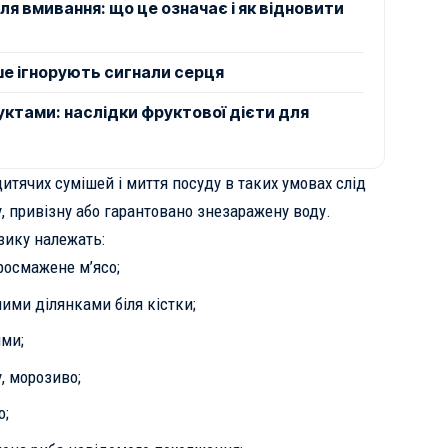
ля вмивання: що це означає і як відновити
ше ігнорують сигнали серця
ктами: наслідки фруктової дієти для
дитячих сумішей і миття посуду в таких умовах слід
, привізну або гарантовано знезаражену воду.
зику належать:
росмажене м’ясо;
ми ділянками біля кістки;
ими;
, морозиво;
о;