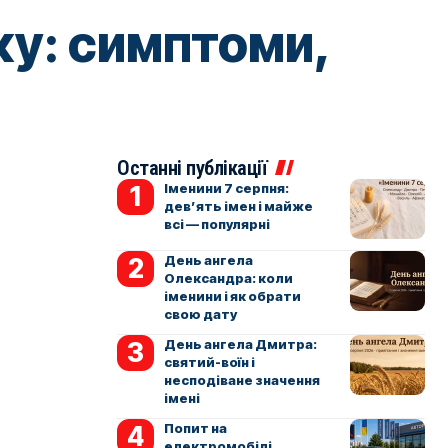
тку: симптоми,
и
Останні публікації
Іменини 7 серпня:
дев’ять імен і майже
всі — популярні
День ангела
Олександра: коли
іменини і як обрати
свою дату
День ангела Дмитра:
святий-воїн і
несподіване значення
імені
Попит на
електромобілі