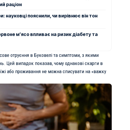
ий раціон
и: науковці пояснили, чи вирівнює він тон
червоне м’ясо впливає на ризик діабету та
сове отруєння в Буковелі та симптоми, з якими
нь
. Цей випадок показав, чому однакові скарги в
 їжі або проживання не можна списувати на «важку