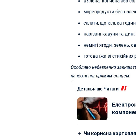
в’ялена, копчена або с
морепродукти без належ
салати, що кілька годин 
нарізані кавуни та дині,
немиті ягоди, зелень, ов
готова їжа зі стихійних 
Особливо небезпечно залишати 
на кухні під прямим сонцем.
Детальніше Читати
Електрон
компонен
Чи корисна картопля