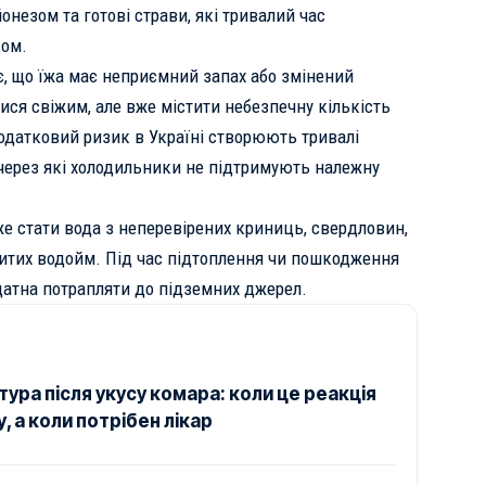
онезом та готові страви, які тривалий час
ком.
, що їжа має неприємний запах або змінений
ся свіжим, але вже містити небезпечну кількість
 Додатковий ризик в Україні створюють тривалі
 через які холодильники не підтримують належну
е стати вода з неперевірених криниць, свердловин,
ритих водойм. Під час підтоплення чи пошкодження
датна потрапляти до підземних джерел.
ура після укусу комара: коли це реакція
, а коли потрібен лікар