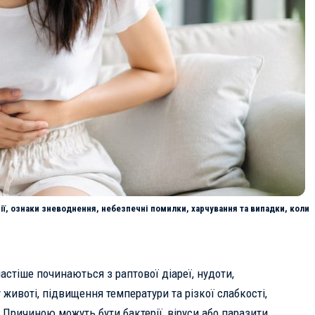
ції, ознаки зневоднення, небезпечні помилки, харчування та випадки, коли
астіше починаються з раптової діареї, нудоти,
 животі, підвищення температури та різкої слабкості,
. Причиною можуть бути бактерії, віруси або паразити,