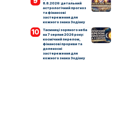
8.8.2026: детальний
астрологічний прогноз
та фінансові
застереження для
кожного знака Зодіаку
Таємниці зоряного неба
на 7 серпня 2026 року:
космічний перелом,
фінансові прориви та
доленосні
застереження для
кожного знака Зодіаку