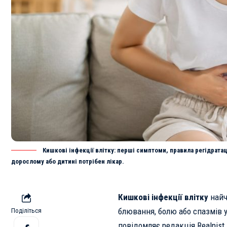
Кишкові інфекції влітку: перші симптоми, правила регідрата
дорослому або дитині потрібен лікар.
Кишкові інфекції влітку
найч
блювання, болю або спазмів у
Поділіться
повідомляє редакція
Realnist