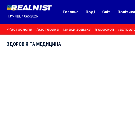
Головна
Події
Світ
Політик
П’ятниця, 7 Сер 2026
астрологія
езотерика
знаки зодіаку
гороскоп
астроло
ЗДОРОВ'Я ТА МЕДИЦИНА