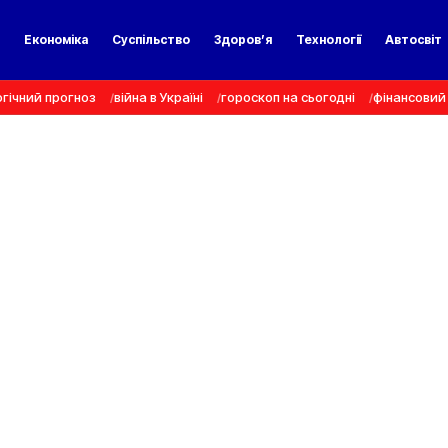
а
Економіка
Суспільство
Здоров’я
Технології
Автосвіт
гічний прогноз
війна в Україні
гороскоп на сьогодні
фінансовий