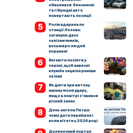
обвалився: бензинові
та гібридні авто
повертають позиції
Росія вдарила по
станції Лозова:
загинули двоє
залізничників,
восьмеро людей
поранені
Які квіти посіяти у
серпні, щоб навесні
клумба зацвіла раніше
за інші
Як діяти при витоку
аміаку після удару,
якщо в повітрі з’явився
різкий запах
День ангела Петра:
чому дата переїхала і
коли вітати у 2026 році
Доленосний портал