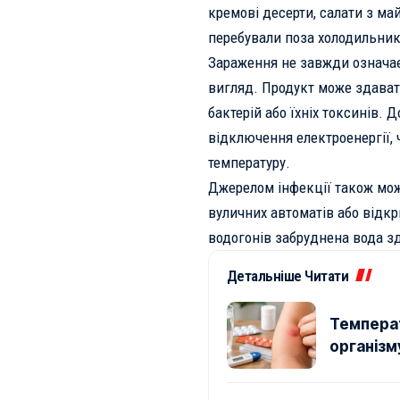
кремові десерти, салати з май
перебували поза холодильни
Зараження не завжди означає
вигляд. Продукт може здавати
бактерій або їхніх токсинів.
відключення електроенергії,
температуру.
Джерелом інфекції також мож
вуличних автоматів або відк
водогонів забруднена вода з
Детальніше Читати
Температ
організму