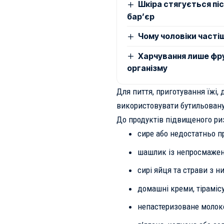
Шкіра стягується піс
бар’єр
Чому чоловіки часті
Харчування лише фру
організму
Для пиття, приготування їжі, 
використовувати бутильовану
До продуктів підвищеного ри
сире або недостатньо п
шашлик із непросмажени
сирі яйця та страви з н
домашні креми, тірамісу
непастеризоване молок