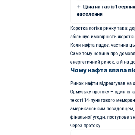
Ціна на газ із 1 сер
населення
Коротка логіка ринку така: 
збільшує ймовірність жорсткі
Коли нафта падає, частина ць
Саме тому новина про домовле
енергетичний ринок, а й на д
Чому нафта впала пі
Ринок нафти відреагував на 
Ормузьку протоку — один із к
тексті 14-пунктового меморан
американським посадовцем, і
фінальної угоди, поступове з
через протоку.