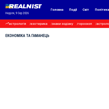
Головна
Події
Світ
Політик
Неділя, 9 Сер 2026
астрологія
езотерика
знаки зодіаку
гороскоп
астроло
ЕКОНОМІКА ТА ГАМАНЕЦЬ