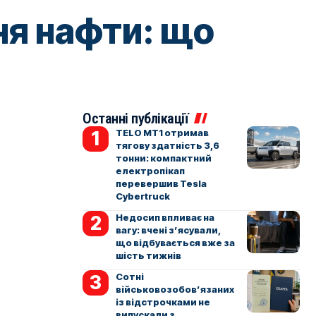
ння нафти: що
Останні публікації
TELO MT1 отримав
тягову здатність 3,6
тонни: компактний
електропікап
перевершив Tesla
Cybertruck
Недосип впливає на
вагу: вчені з’ясували,
що відбувається вже за
шість тижнів
Сотні
військовозобов’язаних
із відстрочками не
випускали з