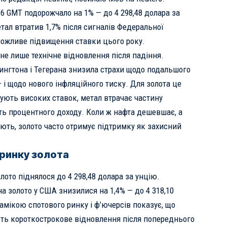
16 GMT подорожчало на 1% — до 4 298,48 долара за
етал втратив 1,7% після сигналів Федеральної
ожливе підвищення ставки цього року.
не лише технічне відновлення після падіння.
нгтона і Тегерана знизила страхи щодо подальшого
— і щодо нового інфляційного тиску. Для золота це
кують високих ставок, метал втрачає частину
ть процентного доходу. Коли ж нафта дешевшає, а
ють, золото часто отримує підтримку як захисний
ринку золота
лото піднялося до 4 298,48 долара за унцію.
а золото у США знизилися на 1,4% — до 4 318,10
амікою спотового ринку і ф’ючерсів показує, що
ють короткострокове відновлення після попереднього