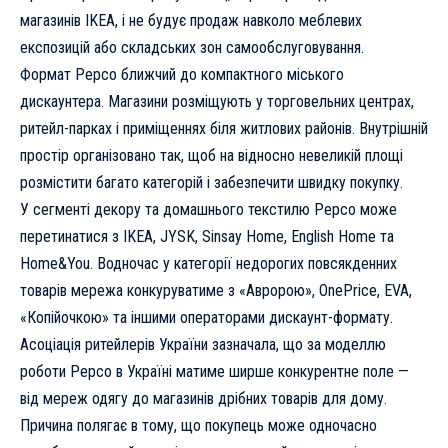
магазинів IKEA, і не будує продаж навколо меблевих
експозицій або складських зон самообслуговування.
Формат Pepco ближчий до компактного міського
дискаунтера. Магазини розміщують у торговельних центрах,
ритейл-парках і приміщеннях біля житлових районів. Внутрішній
простір організовано так, щоб на відносно невеликій площі
розмістити багато категорій і забезпечити швидку покупку.
У сегменті декору та домашнього текстилю Pepco може
перетинатися з IKEA, JYSK, Sinsay Home, English Home та
Home&You. Водночас у категорії недорогих повсякденних
товарів мережа конкуруватиме з «Авророю», OnePrice, EVA,
«Копійочкою» та іншими операторами дискаунт-формату.
Асоціація ритейлерів України зазначала, що за моделлю
роботи Pepco в Україні матиме ширше конкурентне поле —
від мереж одягу до магазинів дрібних товарів для дому.
Причина полягає в тому, що покупець може одночасно