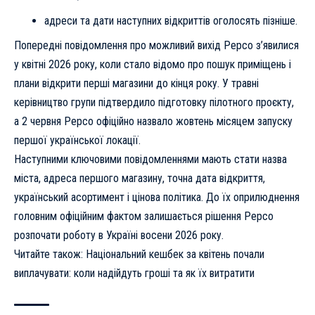
адреси та дати наступних відкриттів оголосять пізніше.
Попередні повідомлення про можливий вихід Pepco з’явилися
у квітні 2026 року, коли стало відомо про пошук приміщень і
плани відкрити перші магазини до кінця року. У травні
керівництво групи підтвердило підготовку пілотного проєкту,
а 2 червня Pepco офіційно назвало жовтень місяцем запуску
першої української локації.
Наступними ключовими повідомленнями мають стати назва
міста, адреса першого магазину, точна дата відкриття,
український асортимент і цінова політика. До їх оприлюднення
головним офіційним фактом залишається рішення Pepco
розпочати роботу в Україні восени 2026 року.
Читайте також:
Національний кешбек за квітень почали
виплачувати
: коли надійдуть гроші та як їх витратити