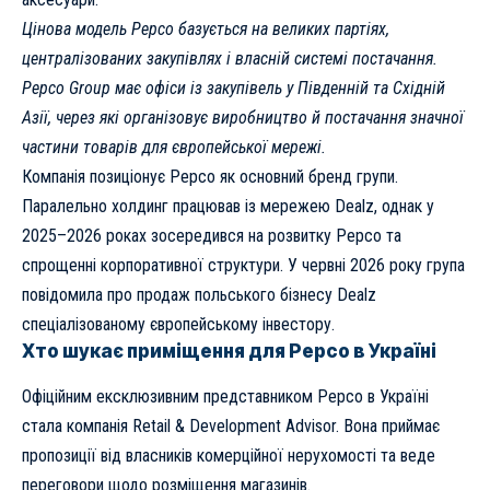
Цінова модель Pepco базується на великих партіях,
централізованих закупівлях і власній системі постачання.
Pepco Group має офіси із закупівель у Південній та Східній
Азії, через які організовує виробництво й постачання значної
частини товарів для європейської мережі.
Компанія позиціонує Pepco як основний бренд групи.
Паралельно холдинг працював із мережею Dealz, однак у
2025–2026 роках зосередився на розвитку Pepco та
спрощенні корпоративної структури. У червні 2026 року група
повідомила про продаж польського бізнесу Dealz
спеціалізованому європейському інвестору.
Хто шукає приміщення для Pepco в Україні
Офіційним ексклюзивним представником Pepco в Україні
стала компанія Retail & Development Advisor. Вона приймає
пропозиції від власників комерційної нерухомості та веде
переговори щодо розміщення магазинів.