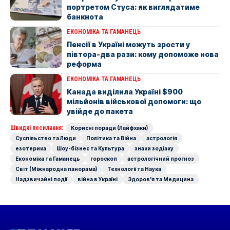
портретом Стуса: як виглядатиме
банкнота
ЕКОНОМІКА ТА ГАМАНЕЦЬ
Пенсії в Україні можуть зрости у
півтора-два рази: кому допоможе нова
реформа
ЕКОНОМІКА ТА ГАМАНЕЦЬ
Канада виділила Україні $900
мільйонів військової допомоги: що
увійде до пакета
Швидкі посилання:
Корисні поради (Лайфхаки)
Суспільство та Люди
Політика та Війна
астрологія
езотерика
Шоу-бізнес та Культура
знаки зодіаку
Економіка та Гаманець
гороскоп
астрологічний прогноз
Світ (Міжнародна панорама)
Технології та Наука
Надзвичайні події
війна в Україні
Здоров'я та Медицина