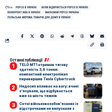
Теги
PEPCO В УКРАЇНІ
КОЛИ ВІДКРИЄТЬСЯ PEPCO В УКРАЇНІ
КОНКУРЕНТ IKEA В УКРАЇНІ
МАГАЗИНИ PEPCO УКРАЇНА
ПОЛЬСЬКА МЕРЕЖА ТОВАРІВ ДЛЯ ДОМУ В УКРАЇНІ
Останні публікації
TELO MT1 отримав тягову
здатність 3,6 тонни:
компактний електропікап
перевершив Tesla Cybertruck
Недосип впливає на вагу: вчені
з’ясували, що відбувається
вже за шість тижнів
Сотні військовозобов’язаних із
відстрочками не випускали з