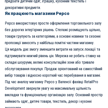
придбати дитячий одяг, іграшку, кухонний текстиль і
декоративні предмети.
Як працюють магазини Pepco
Pepco використовує просте оформлення торговельного залу
без дорогих інтер’єрних рішень. Стелажі розміщують щільно,
товари групують за категоріями, а основні новинки та сезонні
пропозиції виносять у найбільш помітні частини магазину.
Ця модель дає змогу зменшити витрати на запуск локації та
підтримувати нижчий рівень цін. Мережа не робить ставку на
складні шоуруми, великі консультаційні зони або тривале
обслуговування покупця. Продаж орієнтований на самостійний
вибір товарів і відносно короткий час перебування в магазині.
Під час аналізу магазину Pepco у Валенсії фахівці RetailPro
Development звернули увагу на максимальну щільність
викладки та функціональну організацію залу. Основний простір
займають одяг, дитячі товари, текстиль, декор і кухонні
аксесуари.