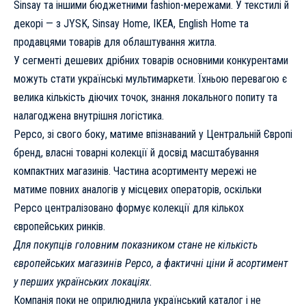
Sinsay та іншими бюджетними fashion-мережами. У текстилі й
декорі — з JYSK, Sinsay Home, IKEA, English Home та
продавцями товарів для облаштування житла.
У сегменті дешевих дрібних товарів основними конкурентами
можуть стати українські мультимаркети. Їхньою перевагою є
велика кількість діючих точок, знання локального попиту та
налагоджена внутрішня логістика.
Pepco, зі свого боку, матиме впізнаваний у Центральній Європі
бренд, власні товарні колекції й досвід масштабування
компактних магазинів. Частина асортименту мережі не
матиме повних аналогів у місцевих операторів, оскільки
Pepco централізовано формує колекції для кількох
європейських ринків.
Для покупців головним показником стане не кількість
європейських магазинів Pepco, а фактичні ціни й асортимент
у перших українських локаціях.
Компанія поки не оприлюднила український каталог і не