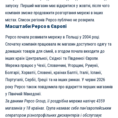
запуску. Перший магазин має відкритися у жовтні, після чого
компанія зможе продовжити розгортання мережі в інших
містах. Список регіонів Pepco публічно не розкрила.
Масштаби Pepco в Європі
Pepco почала розвивати мережу в Польщі у 2004 році.
Спочатку компанія працювала як магазин доступного одягу та
домашніх товарів для сімей, а згодом почала виходити до
інших країн Центральної, Східної та Південної Європи.
Мережа працює у Чехії, Словаччині, Угорщині, Румунії,
Болгарії, Хорватії, Словенії, країнах Балтії, Італії, Іспанії,
Португалії, Сербії, Греції та на інших ринках. У червні 2026
року Pepco також повідомила про відкриття перших магазинів
у Північній Македонії.
За даними Pepco Group, її роздрібна мережа налічує 4359
магазинів у 18 країнах. Група називає себе пан’європейським
оператором різнопрофільних дискаунтерів і обслуговує