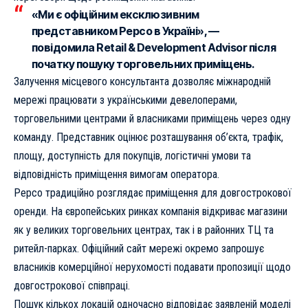
«Ми є офіційним ексклюзивним
представником Pepco в Україні», —
повідомила Retail & Development Advisor після
початку пошуку торговельних приміщень.
Залучення місцевого консультанта дозволяє міжнародній
мережі працювати з українськими девелоперами,
торговельними центрами й власниками приміщень через одну
команду. Представник оцінює розташування об’єкта, трафік,
площу, доступність для покупців, логістичні умови та
відповідність приміщення вимогам оператора.
Pepco традиційно розглядає приміщення для довгострокової
оренди. На європейських ринках компанія відкриває магазини
як у великих торговельних центрах, так і в районних ТЦ та
ритейл-парках. Офіційний сайт мережі окремо запрошує
власників комерційної нерухомості подавати пропозиції щодо
довгострокової співпраці.
Пошук кількох локацій одночасно відповідає заявленій моделі