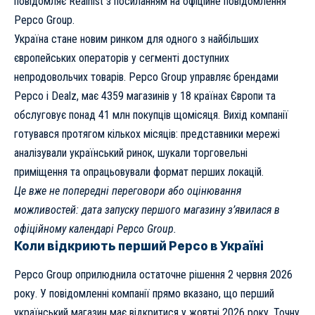
повідомляє
Realnist
з посиланням на
офіційне повідомлення
Pepco Group.
Україна стане новим ринком для одного з найбільших
європейських операторів у сегменті доступних
непродовольчих товарів. Pepco Group управляє брендами
Pepco і Dealz, має 4359 магазинів у 18 країнах Європи та
обслуговує понад 41 млн покупців щомісяця. Вихід компанії
готувався протягом кількох місяців: представники мережі
аналізували український ринок, шукали торговельні
приміщення та опрацьовували формат перших локацій.
Це вже не попередні переговори або оцінювання
можливостей: дата запуску першого магазину з’явилася в
офіційному календарі Pepco Group.
Коли відкриють перший Pepco в Україні
Pepco Group оприлюднила остаточне рішення 2 червня 2026
року. У повідомленні компанії прямо вказано, що перший
український магазин має відкритися у жовтні 2026 року. Точну