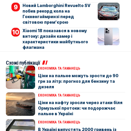
Новий Lamborghini Revuelto SV
побив рекорд кола на
Гоккенгаймринзі перед
світовою прем’єрою
Xiaomi 18 показався в новому
витоку: дизайн камер і
характеристики майбутнього
флагмана
Схожі публікації
ЕКОНОМІКА ТА ГАМАНЕЦЬ
Ціни на пальне можуть зрости до 90
грн за літр: прогноз для бензину та
дизеля
ЕКОНОМІКА ТА ГАМАНЕЦЬ
Ціни на нафту зросли через атаки біля
Ормузької протоки: чи подорожчає
пальне в Україні
ЕКОНОМІКА ТА ГАМАНЕЦЬ
В Україні випустять 2000 гривень із