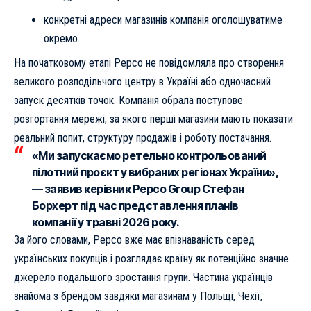
конкретні адреси магазинів компанія оголошуватиме
окремо.
На початковому етапі Pepco не повідомляла про створення
великого розподільчого центру в Україні або одночасний
запуск десятків точок. Компанія обрала поступове
розгортання мережі, за якого перші магазини мають показати
реальний попит, структуру продажів і роботу постачання.
«Ми запускаємо ретельно контрольований
пілотний проєкт у вибраних регіонах України»,
— заявив керівник Pepco Group Стефан
Борхерт під час представлення планів
компанії у травні 2026 року.
За його словами, Pepco вже має впізнаваність серед
українських покупців і розглядає країну як потенційно значне
джерело подальшого зростання групи. Частина українців
знайома з брендом завдяки магазинам у Польщі, Чехії,