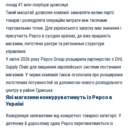
понад 41 млн покупців щомісяця.
Такий масштаб дозволяє компанії замовляти великі партії
товарів і розподіляти операційні витрати між тисячами
торговельних точок. Для українського запуску має значення і
присутність Pepco в сусідніх країнах, де вже працюють
магазини, логістичні центри та регіональні структури
управління.
У квітні 2026 року Pepco Group розширила партнерство з DHL
Supply Chain для зміцнення європейської системи постачання
магазинів. У червні компанія також оголосила про розширення
логістичних потужностей за допомогою нового розподільчого
центру в районі Гданська.
Які магазини конкуруватимуть із Pepco в
Україні
Конкуренція залежатиме від конкретної товарної категорії. У
дитячому й дорослому одязі Pepco перетинатиметься із