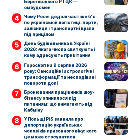
Берегівського РТЦК —
омбудсмен
Чому Росія дедалі частіше б’є
по українській логістиці: порти,
залізниця і транспортні вузли
під прицілом
День будівельника в Україні
2026: якого числа святкують і
кому адресують привітання
Гороскоп на 9 серпня 2026
року: Сенсаційні астрологічні
трансформації та несподівані
повороти долі
Бронювання працівників шоу-
бізнесу опинилося під
питанням: що вимагають від
Кабміну
У Польщі PiS заявила про
депортацію українських
чоловіків призовного віку: кого
це може стосуватися