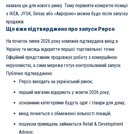
назвала цін для нового ринку. Тому порівняти конкретні позиції
з IKEA, JYSK, Sinsay або «Авророю» можна буде після запуску
продажів.
Що вже підтверджено про запуск Pepco
На початок липня 2026 року компанія підтвердила вихід в
Україну та місяць відкриття першої торговельної точки.
Офіційний представник продовжує роботу з комерційною
нерухомістю, а сама мережа готує контрольований запуск.
Публічно підтверджено:
Pepco виходить на український ринок;
перший магазин відкриють у жовтні 2026 року;
основними категоріями будуть одяг і товари для дому;
вихід почнеться з обмеженої кількості локацій;
пошуком приміщень займається Retail & Development
Advisor;