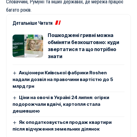
Словаччині, Румунії та інших державах, де мережа працює
багато років.
Детальніше Читати
Пошкоджені гривні можна
обміняти безкоштовно: куди
звертатися та що потрібно
знати
Акціонери Київської фабрики Roshen
надали дозвіл на правочини вартістю до 5
млрд грн
Ціни на овочі в Україні 24 липня: огірки
подорожчали вдвічі, картопля стала
дешевшою
Як оподатковується продаж квартири
після відчуження земельних ділянок